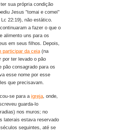
 ter sua própria condição
ediu Jesus "tomai e comei"
 Lc 22:19), não estático.
 continuaram a fazer o que o
e alimento uns para os
eus em seus filhos. Depois,
participar da ceia
(na
 por ter levado o pão
se pão consagrado para os
leva esse nome por esse
eles que precisavam.
ocou-se para a
igreja
, onde,
screveu guarda-lo
radias) nos muros; no
s laterais estava reservado
 séculos seguintes, até se