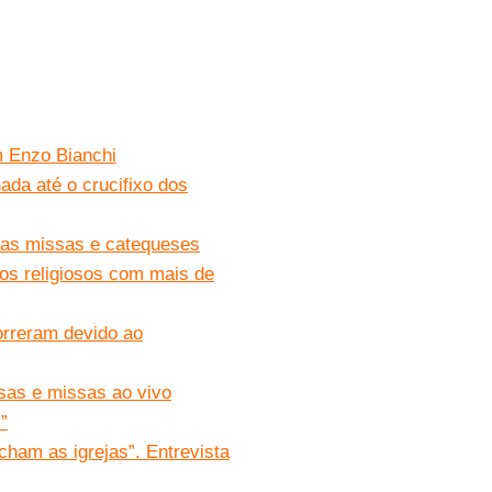
m Enzo Bianchi
ada até o crucifixo dos
das missas e catequeses
os religiosos com mais de
orreram devido ao
osas e missas ao vivo
”
cham as igrejas”. Entrevista