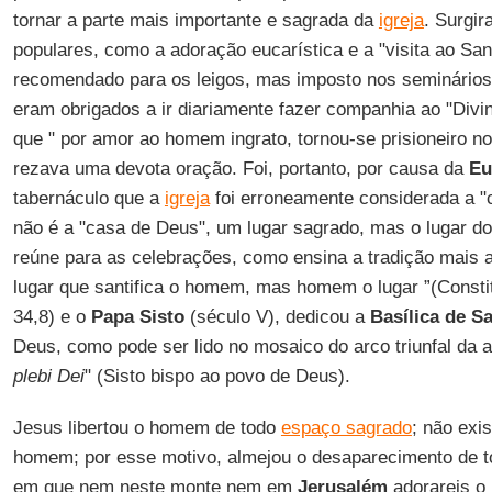
tornar a parte mais importante e sagrada da
igreja
. Surgi
populares, como a adoração eucarística e a "visita ao Sa
recomendado para os leigos, mas imposto nos seminários,
eram obrigados a ir diariamente fazer companhia ao "Divin
que " por amor ao homem ingrato, tornou-se prisioneiro 
rezava uma devota oração. Foi, portanto, por causa da
Eu
tabernáculo que a
igreja
foi erroneamente considerada a "
não é a "casa de Deus", um lugar sagrado, mas o lugar do
reúne para as celebrações, como ensina a tradição mais an
lugar que santifica o homem, mas homem o lugar ”(Constit
34,8) e o
Papa Sisto
(século V), dedicou a
Basílica de S
Deus, como pode ser lido no mosaico do arco triunfal da a
plebi Dei
" (Sisto bispo ao povo de Deus).
Jesus libertou o homem de todo
espaço sagrado
; não exi
homem; por esse motivo, almejou o desaparecimento de to
em que nem neste monte nem em
Jerusalém
adorareis o 