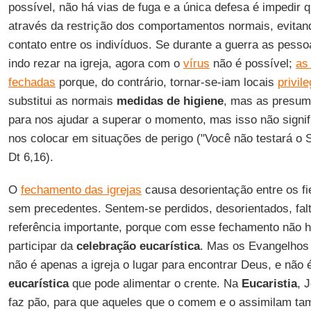
possível, não há vias de fuga e a única defesa é impedir 
através da restrição dos comportamentos normais, evitan
contato entre os indivíduos. Se durante a guerra as pess
indo rezar na igreja, agora com o
vírus
não é possível;
as
fechadas
porque, do contrário, tornar-se-iam locais
privil
substitui as normais
medidas de higiene
, mas as presum
para nos ajudar a superar o momento, mas isso não signif
nos colocar em situações de perigo ("Você não testará o 
Dt 6,16).
O
fechamento das igrejas
causa desorientação entre os fi
sem precedentes. Sentem-se perdidos, desorientados, fal
referência importante, porque com esse fechamento não h
participar da
celebração eucarística
. Mas os Evangelhos 
não é apenas a igreja o lugar para encontrar Deus, e não
eucarística
que pode alimentar o crente. Na
Eucaristia
, 
faz pão, para que aqueles que o comem e o assimilam t