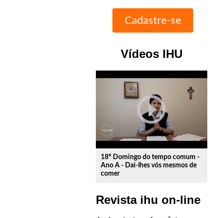
Vídeos IHU
play_circle_outline
18º Domingo do tempo comum -
Ano A - Dai-lhes vós mesmos de
comer
Revista ihu on-line