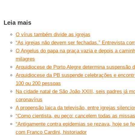
Leia mais
O vírus também divide as igrejas
“As igrejas não devem ser fechadas.” Entrevista co
O Angelus do papa na praça vazia e depois a caminh
milagres
Arquidiocese de Porto Alegre determina suspensão 
Arquidiocese da PB suspende celebrações e encontr
100 ou 200 pessoas
Na cidade natal de São João XXIII, seis padres já m
coronavírus
A propensão laica da televisão, entre igrejas silenci
“Como cientista, eu peço: cancelem todas as missas
“Antigamente contra epidemias se rezava, hoje se fe
com Franco Cardini, historiador