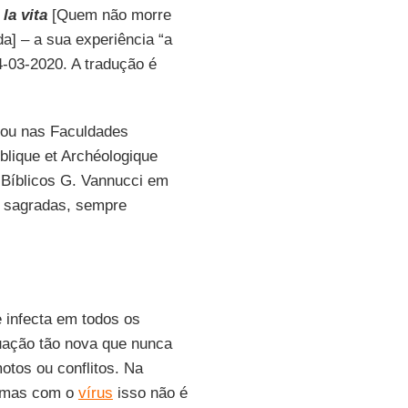
 la vita
[Quem não morre
da] – a sua experiência “a
4-03-2020. A tradução é
dou nas Faculdades
lique et Archéologique
Bíblicos G. Vannucci em
s sagradas, sempre
e infecta em todos os
tuação tão nova que nunca
tos ou conflitos. Na
, mas com o
vírus
isso não é