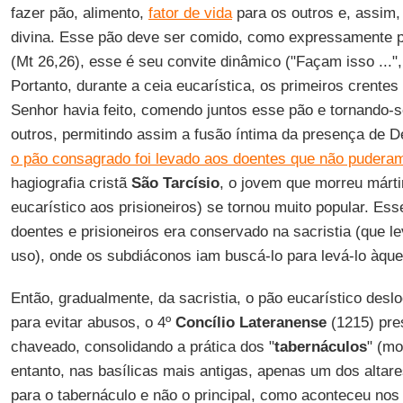
fazer pão, alimento,
fator de vida
para os outros e, assim,
divina. Esse pão deve ser comido, como expressamente p
(Mt 26,26), esse é seu convite dinâmico ("Façam isso ...",
Portanto, durante a ceia eucarística, os primeiros crentes
Senhor havia feito, comendo juntos esse pão e tornando-s
outros, permitindo assim a fusão íntima da presença de D
o pão consagrado foi levado aos doentes que não puderam 
hagiografia cristã
São Tarcísio
, o jovem que morreu mártir
eucarístico aos prisioneiros) se tornou muito popular. Es
doentes e prisioneiros era conservado na sacristia (que 
uso), onde os subdiáconos iam buscá-lo para levá-lo àqu
Então, gradualmente, da sacristia, o pão eucarístico desl
para evitar abusos, o 4º
Concílio Lateranense
(1215) pre
chaveado, consolidando a prática dos "
tabernáculos
" (mo
entanto, nas basílicas mais antigas, apenas um dos altare
para o tabernáculo e não o principal, como aconteceu nos