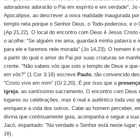
adoradores adorarão o Pai em espírito e em verdade", Jo 4
Apocalipse, ao descrever a nova realidade inaugurada por
templo nela porque o Senhor Deus, o Todo-poderoso, e o 
(Ap 21,22). O local do encontro com Deus é Jesus Crist
o acolhe: "Se alguém me ama, guardará minha palavra e 
para ele e faremos nele morada" (Jo 14,23). O homem é o 
a partir do qual o amor do Pai por suas criaturas se manife
crente. "Não sabeis vós que sois o templo de Deus e que 
em vós?” (1 Cor 3:16) escreve
Paulo
, tão convencido des
"Cristo vive em mim" (Gl 2,20). É por isso que a
presença
igreja
, ao santíssimo sacramento. O encontro com Deus 
lugares ou celebrações, mas é real e autêntico toda vez
enriquece a vida dos outros. Cabe ao homem perceber, e
divina que continuamente guia, acompanha e segue a sua
Jacó, espantado: "Na verdade o Senhor está neste lugar; 
16).