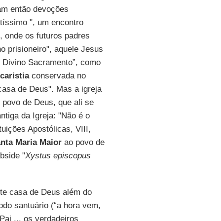
ram então devoções
ntíssimo ", um encontro
 onde os futuros padres
o prisioneiro", aquele Jesus
no Divino Sacramento”, como
caristia
conservada no
casa de Deus". Mas a igreja
 povo de Deus, que ali se
tiga da Igreja: "Não é o
uições Apostólicas, VIII,
anta Maria Maior
ao povo de
bside "
Xystus episcopus
ste casa de Deus além do
do santuário (“a hora vem,
Pai ... os verdadeiros