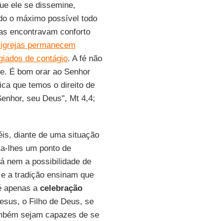
que ele se dissemine,
do o máximo possível todo
oas encontravam conforto
 igrejas permanecem
egiados de contágio
. A fé não
e. É bom orar ao Senhor
ica que temos o direito de
Senhor, seu Deus", Mt 4,4;
éis, diante de uma situação
ta-lhes um ponto de
á nem a possibilidade de
e a tradição ensinam que
 é apenas a
celebração
Jesus, o Filho de Deus, se
ambém sejam capazes de se