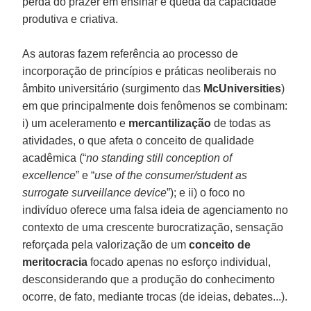
perda do prazer em ensinar e queda da capacidade
produtiva e criativa.
As autoras fazem referência ao processo de
incorporação de princípios e práticas neoliberais no
âmbito universitário (surgimento das
McUniversities
)
em que principalmente dois fenômenos se combinam:
i) um aceleramento e
mercantilização
de todas as
atividades, o que afeta o conceito de qualidade
acadêmica (“
no standing still conception of
excellence
” e “
use of the consumer/student as
surrogate surveillance device
”); e ii) o foco no
indivíduo oferece uma falsa ideia de agenciamento no
contexto de uma crescente burocratização, sensação
reforçada pela valorização de um
conceito de
meritocracia
focado apenas no esforço individual,
desconsiderando que a produção do conhecimento
ocorre, de fato, mediante trocas (de ideias, debates...).