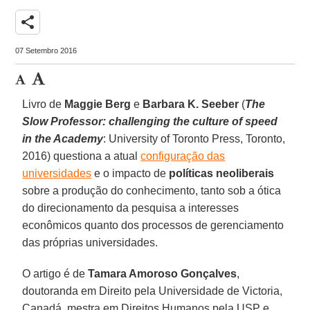
share
07 Setembro 2016
Livro de
Maggie Berg
e
Barbara K. Seeber
(
The
Slow Professor: challenging the culture of speed
in the Academy
: University of Toronto Press, Toronto,
2016) questiona a atual
configuração das
universidades
e o impacto de
políticas neoliberais
sobre a produção do conhecimento, tanto sob a ótica
do direcionamento da pesquisa a interesses
econômicos quanto dos processos de gerenciamento
das próprias universidades.
O artigo é de
Tamara Amoroso Gonçalves
,
doutoranda em Direito pela Universidade de Victoria,
Canadá, mestra em Direitos Humanos pela USP e