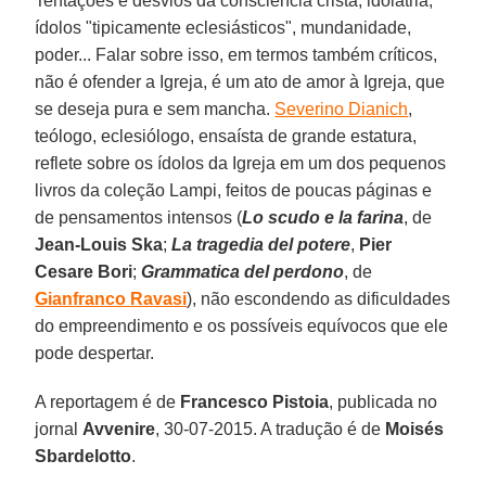
Tentações e desvios da consciência cristã, idolatria,
ídolos "tipicamente eclesiásticos", mundanidade,
poder... Falar sobre isso, em termos também críticos,
não é ofender a Igreja, é um ato de amor à Igreja, que
se deseja pura e sem mancha.
Severino Dianich
,
teólogo, eclesiólogo, ensaísta de grande estatura,
reflete sobre os ídolos da Igreja em um dos pequenos
livros da coleção Lampi, feitos de poucas páginas e
de pensamentos intensos (
Lo scudo e la farina
, de
Jean-Louis Ska
;
La tragedia del potere
,
Pier
Cesare Bori
;
Grammatica del perdono
, de
Gianfranco Ravasi
), não escondendo as dificuldades
do empreendimento e os possíveis equívocos que ele
pode despertar.
A reportagem é de
Francesco Pistoia
, publicada no
jornal
Avvenire
, 30-07-2015. A tradução é de
Moisés
Sbardelotto
.