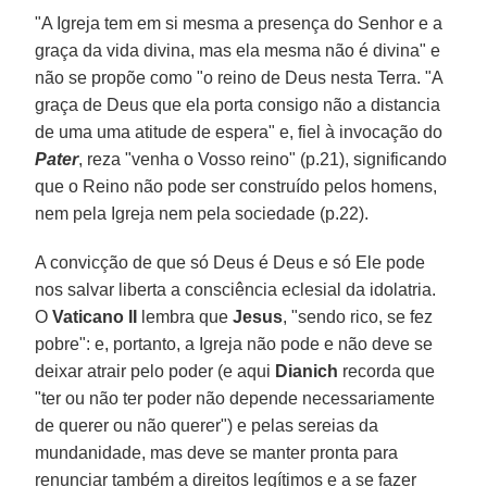
"A Igreja tem em si mesma a presença do Senhor e a
graça da vida divina, mas ela mesma não é divina" e
não se propõe como "o reino de Deus nesta Terra. "A
graça de Deus que ela porta consigo não a distancia
de uma uma atitude de espera" e, fiel à invocação do
Pater
, reza "venha o Vosso reino" (p.21), significando
que o Reino não pode ser construído pelos homens,
nem pela Igreja nem pela sociedade (p.22).
A convicção de que só Deus é Deus e só Ele pode
nos salvar liberta a consciência eclesial da idolatria.
O
Vaticano II
lembra que
Jesus
, "sendo rico, se fez
pobre": e, portanto, a Igreja não pode e não deve se
deixar atrair pelo poder (e aqui
Dianich
recorda que
"ter ou não ter poder não depende necessariamente
de querer ou não querer") e pelas sereias da
mundanidade, mas deve se manter pronta para
renunciar também a direitos legítimos e a se fazer