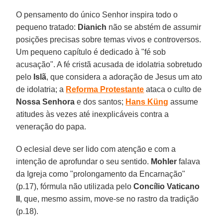
O pensamento do único Senhor inspira todo o
pequeno tratado:
Dianich
não se abstém de assumir
posições precisas sobre temas vivos e controversos.
Um pequeno capítulo é dedicado à "fé sob
acusação". A fé cristã acusada de idolatria sobretudo
pelo
Islã
, que considera a adoração de Jesus um ato
de idolatria; a
Reforma Protestante
ataca o culto de
Nossa Senhora
e dos santos;
Hans Küng
assume
atitudes às vezes até inexplicáveis contra a
veneração do papa.
O eclesial deve ser lido com atenção e com a
intenção de aprofundar o seu sentido.
Mohler
falava
da Igreja como "prolongamento da Encarnação"
(p.17), fórmula não utilizada pelo
Concílio Vaticano
II
, que, mesmo assim, move-se no rastro da tradição
(p.18).