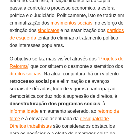
trabalho. Com isto, a fração financeira do capital
passa a controlar o processo econômico, a esfera
política e o Judiciário. Politicamente, isto se traduz em
criminalização dos
movimentos sociais
, no esforço de
extinção dos
sindicatos
e na satanização dos
partidos
de esquerda
tentando eliminar o tratamento político
dos interesses populares.
O objetivo se faz mais visível através dos “
Projetos de
Reforma
” que constituem o desmonte sistemático dos
direitos sociais
. Na atual conjuntura, há um violento
retrocesso social
pela eliminação de avanços
sociais de décadas, fruto de vigorosa participação
democrática conduzindo à supressão de direitos, à
desestruturação dos programas sociais
, à
informalidade
em aumento acelerado, ao
retorno da
fome
e à elevação acentuada da
desigualdade
.
Direitos trabalhistas
são considerados obstáculos
para os negócios e a oferta de empregos coisa do