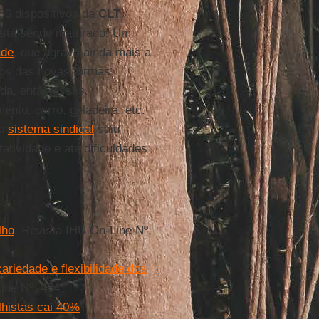
250 dispositivos da
CLT
á está sendo maturado. Um
ade
, que agrava ainda mais a
sos das novas formas
nda, então esses
nto, carro, geladeira, etc.
 o
sistema sindical
saiu
atividade e até dificuldades
lho
. Revista IHU On-Line Nº.
ariedade e flexibilidade dos
ine Nº. 484
histas cai 40%