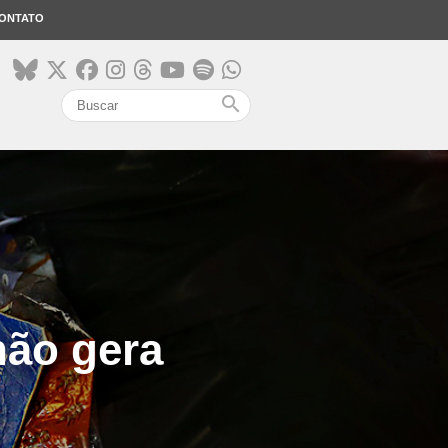
ONTATO
search
 não gera