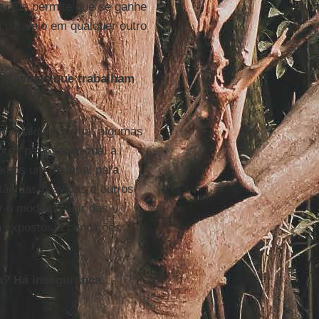
s. Ela permite que se ganhe
 paralelo em qualquer outro
e grávidas que trabalham
De qualquer forma, algumas
res para saber qual a
zemos um material para
tão das grávidas e outros
ar o modo de agir das
m expostos a condições
a? Há insegurança