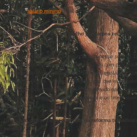
trabalhista é danosa aos trabalhadores em diversos ponto
abaixo do
salário mínimo
, e há normas que não encontram
país.
O Ministério Público do Trabalho já recebeu relatos d
em lugares insalubres?
Ainda não temos nenhuma denúncia feita nesse sentido. 
empresas estão procurando e conversando com procurado
melhor opção e o que fazer diante da nova legislação. Fi
esclarecer a todos. Falamos, por exemplo, que essa ques
pontos são inconstitucionais. Isso tem servido para baliz
empresas e evitado que as trabalhadoras e os fetos seja
insalubres.
Quais são outras consequências da reforma trabalhist
jurídica?