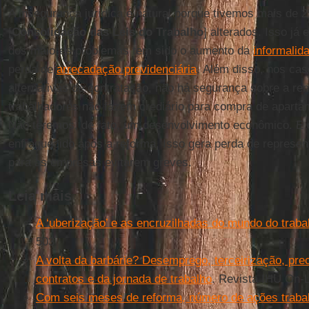
A insegurança jurídica é natural porque tivemos mais de 
[
Consolidação das Leis do Trabalho
] alterados. Isso j
dos maiores problemas tem sido o aumento da
informalid
perda de
arrecadação previdenciária
. Além disso, nos ca
alternativas de contratação, não há segurança sobre a re
trabalhadores não fazem crediário para compra de apartame
Não teremos, de fato, um desenvolvimento econômico. E
enfraquecido após a reforma. Isso gera perda de represent
para as empresas evitarem greves.
Leia mais
A ‘uberização’ e as encruzilhadas do mundo do traba
503
A volta da barbárie? Desemprego, terceirização, prec
contratos e da jornada de trabalho
. Revista IHU On-L
Com seis meses de reforma, número de ações trabal