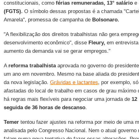
constitucionais, como
férias remuneradas,
13° salário
e
(FGTS).
O símbolo dessas propostas é a chamada "Carteir
Amarela", promessa de campanha de
Bolsonaro.
"A flexibilização dos direitos trabalhistas não gera empreg
desenvolvimento econômico", disse
Fleury,
em entrevist
aumento da demanda vai se gerar empregos."
A
reforma trabalhista
aprovada no governo do president
um ano em novembro. Mesmo na base aliada do presidente
da nova legislação.
Grávidas e
lactantes
, por exemplo, só
afastadas do local de trabalho em casos de grau máximo
há regras mais flexíveis para negociar uma jornada de
12
seguida de 36 horas de descanso
.
Temer
tentou fazer ajustes na reforma por meio de uma me
analisada pelo Congresso Nacional. Nem o atual governo
falam numa nova tentativa de fazer essas alterações. Prev