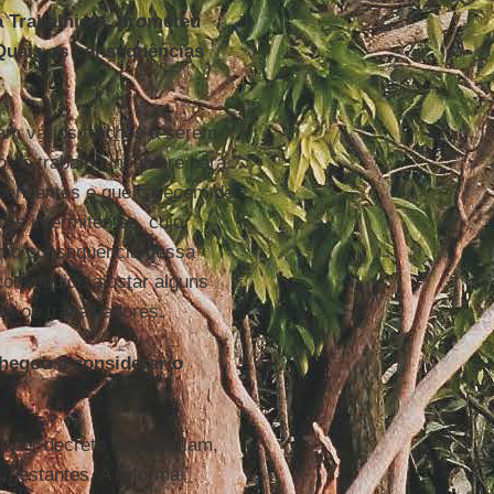
 Trabalhista, prometeu
 Quais as consequências
am vários trechos a serem
 do trabalho insalubre para
s pendentes e que carecem de
es intermitentes, cujo
omo consequência dessa
conseguido ajustar alguns
ra os trabalhadores.
chegou a considerar o
r por decreto só poderiam,
 gestantes. A reforma