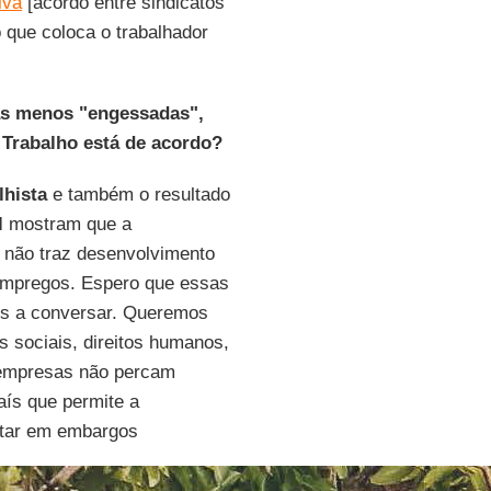
iva
[acordo entre sindicatos
 que coloca o trabalhador
as menos "engessadas",
 Trabalho está de acordo?
lhista
e também o resultado
l
mostram que a
s, não traz desenvolvimento
empregos. Espero que essas
os a conversar. Queremos
s sociais, direitos humanos,
 empresas não percam
aís que permite a
ultar em embargos