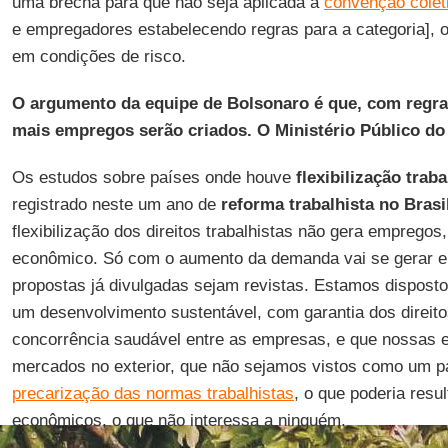
uma brecha para que não seja aplicada a
convenção colet
e empregadores estabelecendo regras para a categoria], o
em condições de risco.
O argumento da equipe de Bolsonaro é que, com regr
mais empregos serão criados. O Ministério Público do
Os estudos sobre países onde houve
flexibilização traba
registrado neste um ano de
reforma trabalhista no Brasi
flexibilização dos direitos trabalhistas não gera emprego
econômico. Só com o aumento da demanda vai se gerar 
propostas já divulgadas sejam revistas. Estamos dispost
um desenvolvimento sustentável, com garantia dos direito
concorrência saudável entre as empresas, e que nossas
mercados no exterior, que não sejamos vistos como um p
precarização das normas trabalhistas
, o que poderia res
econômicos, o que não interessa a ninguém.