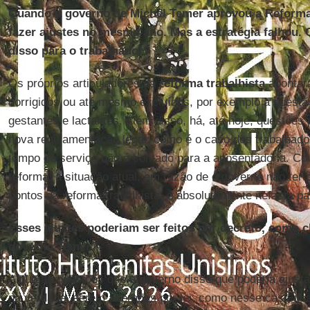
Quando o governo de Michel Temer aprovou a Reforma
fazer ajustes no mesmo ano. Mas a estratégia falhou.
disso para o trabalhador?
Os próprios articuladores da
reforma trabalhista
apontar
corrigidos ou até mesmo excluídos, por exemplo a questão
gestantes e lactantes. Além disso, há, até hoje, questõe
nova regulamentação legal, como é o caso dos trabalhador
tempo de serviço não é contado para a aposentadoria. C
reforma, a situação atual, em razão de o governo não ter 
pontos da reforma trabalhista, é absolutamente nefasta pa
Esses ajustes poderiam ser feitos por decreto, como 
governo Temer?
Algumas questões que o governo disse que poderia ajusta
na verdade, serem alteradas por lei, como nesse caso das