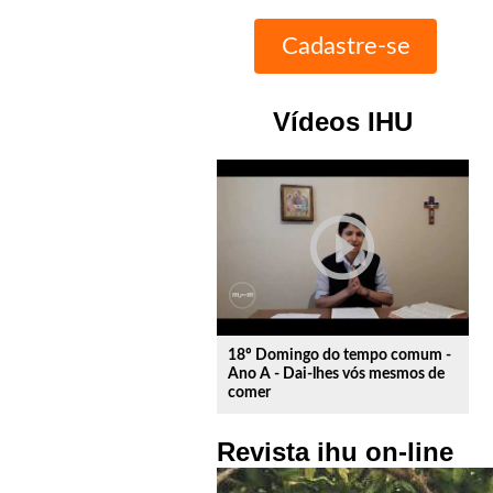
Vídeos IHU
play_circle_outline
18º Domingo do tempo comum -
Ano A - Dai-lhes vós mesmos de
comer
Revista ihu on-line