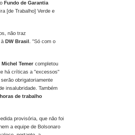
 o
Fundo de Garantia
a [de Trabalho] Verde e
os, não traz
a à
DW Brasil
. "Só com o
e
Michel Temer
completou
 há críticas a "excessos"
 serão obrigatoriamente
 de insalubridade. Também
 horas de trabalho
dida provisória, que não foi
 nem a equipe de Bolsonaro
alece, portanto, a