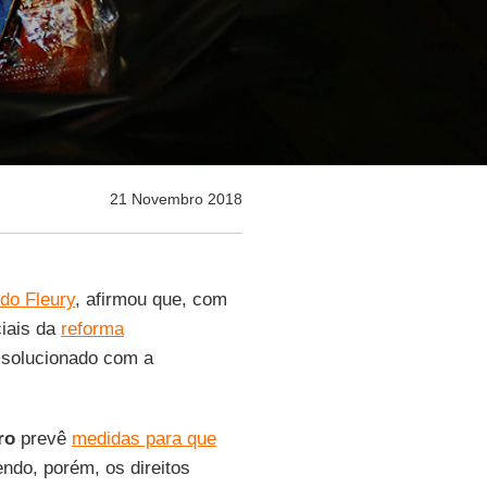
21 Novembro 2018
do Fleury
, afirmou que, com
ciais da
reforma
 solucionado com a
ro
prevê
medidas para que
endo, porém, os direitos