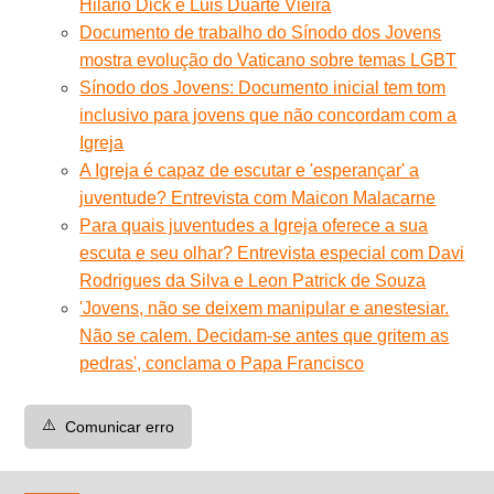
Hilário Dick e Luis Duarte Vieira
Documento de trabalho do Sínodo dos Jovens
mostra evolução do Vaticano sobre temas LGBT
Sínodo dos Jovens: Documento inicial tem tom
inclusivo para jovens que não concordam com a
Igreja
A Igreja é capaz de escutar e 'esperançar' a
juventude? Entrevista com Maicon Malacarne
Para quais juventudes a Igreja oferece a sua
escuta e seu olhar? Entrevista especial com Davi
Rodrigues da Silva e Leon Patrick de Souza
'Jovens, não se deixem manipular e anestesiar.
Não se calem. Decidam-se antes que gritem as
pedras', conclama o Papa Francisco
⚠️
Comunicar erro