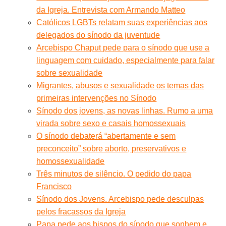
da Igreja. Entrevista com Armando Matteo
Católicos LGBTs relatam suas experiências aos
delegados do sínodo da juventude
Arcebispo Chaput pede para o sínodo que use a
linguagem com cuidado, especialmente para falar
sobre sexualidade
Migrantes, abusos e sexualidade os temas das
primeiras intervenções no Sínodo
Sínodo dos jovens, as novas linhas. Rumo a uma
virada sobre sexo e casais homossexuais
O sínodo debaterá “abertamente e sem
preconceito” sobre aborto, preservativos e
homossexualidade
Três minutos de silêncio. O pedido do papa
Francisco
Sínodo dos Jovens. Arcebispo pede desculpas
pelos fracassos da Igreja
Papa pede aos bispos do sínodo que sonhem e