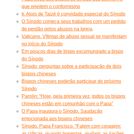
que rejeitem o conformismo
Ir. Alois de Taizé é convidado especial do Sínodo
O Sínodo começa seus trabalhos com um pedido
de perdão pelos abusos na Igreja
Vaticano. Vítimas de abuso sexual se manifestam
no início do Sínodo
Em poucos dias de bispo excomungado a bispo
do Sínodo
Sínodoː perguntas sobre a participação de dois
bispos chineses
Bispos chineses poderão participar do próximo
Sínodo
Parolin: “Hoje, pela primeira vez, todos os bispos
chineses estão em comunhão com o Papa”
O Papa inaugura o Sínodo. Saudação
emocionada aos bispos chineses
Sínodo. Papa Francisco. “Falem com coragem:
as críticas, quando honestas, ajudam; as ilações,