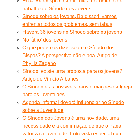
EUA. Arcebispo Chaput critica documento de
trabalho do Sínodo dos Jovens
Sínodo sobre os jovens, Baldisseriː vamos
enfrentar todos os problemas, sem tabus
Haverá 36 jovens no Sínodo sobre os jovens
No 'átrio’ dos jovens
O que podemos dizer sobre o Sínodo dos
Bispos? A perspectiva não é boa. Artigo de
Phyllis Zagano
Sínodo: existe uma proposta para os jovens?
Artigo de Vinicio Albanesi
O Sínodo e as possíveis transformações da Igreja
para as juventudes
Agenda informal deverá influenciar no Sínodo
sobre a Juventude
O Sínodo dos Jovens é uma novidade, uma
necessidade e a confirmação de que o Papa
valoriza a juventude. Entrevista especial com