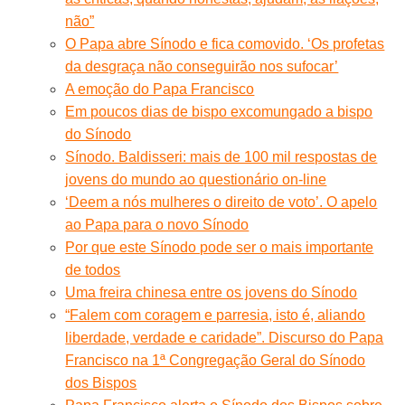
não”
O Papa abre Sínodo e fica comovido. ‘Os profetas
da desgraça não conseguirão nos sufocar’
A emoção do Papa Francisco
Em poucos dias de bispo excomungado a bispo
do Sínodo
Sínodo. Baldisseri: mais de 100 mil respostas de
jovens do mundo ao questionário on-line
‘Deem a nós mulheres o direito de voto’. O apelo
ao Papa para o novo Sínodo
Por que este Sínodo pode ser o mais importante
de todos
Uma freira chinesa entre os jovens do Sínodo
“Falem com coragem e parresia, isto é, aliando
liberdade, verdade e caridade”. Discurso do Papa
Francisco na 1ª Congregação Geral do Sínodo
dos Bispos