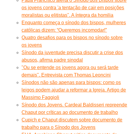
Papa Francisco alerta o Sínodo dos Bispos sobre
os jovens contra 'a tentação de cair em posições
moralistas ou elitistas". A íntegra da homilia
Enquanto começa o sínodo dos bispos, mulheres
católicas dizem: “Queremos incomodar!”
Quatro desafios para os bispos no sínodo sobre
os jovens
Sínodo da juventude precisa discutir a crise dos
abusos, afirma padre sinodal
"Ou se entende os jovens agora ou será tarde
demais". Entrevista com Thomas Leoncini
Sínodos não são apenas para bispos: como os
leigos podem ajudar a reformar a Igreja. Artigo de
Massimo Faggioli
Sínodo dos Jovens. Cardeal Baldisseri repreende
Chaput por críticas ao documento de trabalho
Cupich e Chaput discutem sobre documento de
trabalho para o Sínodo dos Jovens