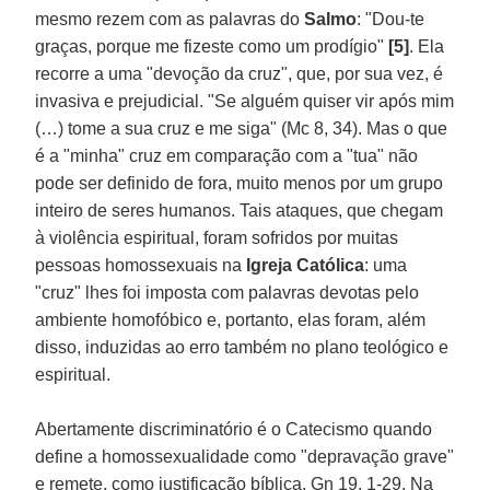
mesmo rezem com as palavras do
Salmo
: "Dou-te
graças, porque me fizeste como um prodígio"
[5]
. Ela
recorre a uma "devoção da cruz", que, por sua vez, é
invasiva e prejudicial. "Se alguém quiser vir após mim
(…) tome a sua cruz e me siga" (Mc 8, 34). Mas o que
é a "minha" cruz em comparação com a "tua" não
pode ser definido de fora, muito menos por um grupo
inteiro de seres humanos. Tais ataques, que chegam
à violência espiritual, foram sofridos por muitas
pessoas homossexuais na
Igreja Católica
: uma
"cruz" lhes foi imposta com palavras devotas pelo
ambiente homofóbico e, portanto, elas foram, além
disso, induzidas ao erro também no plano teológico e
espiritual.
Abertamente discriminatório é o Catecismo quando
define a homossexualidade como "depravação grave"
e remete, como justificação bíblica, Gn 19, 1-29. Na