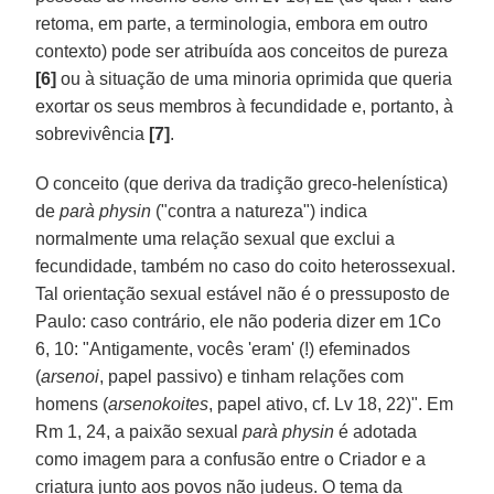
retoma, em parte, a terminologia, embora em outro
contexto) pode ser atribuída aos conceitos de pureza
[6]
ou à situação de uma minoria oprimida que queria
exortar os seus membros à fecundidade e, portanto, à
sobrevivência
[7]
.
O conceito (que deriva da tradição greco-helenística)
de
parà physin
("contra a natureza") indica
normalmente uma relação sexual que exclui a
fecundidade, também no caso do coito heterossexual.
Tal orientação sexual estável não é o pressuposto de
Paulo: caso contrário, ele não poderia dizer em 1Co
6, 10: "Antigamente, vocês 'eram' (!) efeminados
(
arsenoi
, papel passivo) e tinham relações com
homens (
arsenokoites
, papel ativo, cf. Lv 18, 22)". Em
Rm 1, 24, a paixão sexual
parà physin
é adotada
como imagem para a confusão entre o Criador e a
criatura junto aos povos não judeus. O tema da