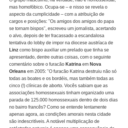
mas homofóbico. Ocupa-se – e nisso se revela o
aspecto da cumplicidade – com a atribuição de
cargos e posições: "Os amigos dos amigos do papa
se tornam bispos", escreveu um jornalista, acertando
o alvo, depois de ter fracassado a escandalosa
tentativa do lobby de impor na diocese austríaca de
Linz
como bispo auxiliar um prelado que tinha se
apresentado, dentre outras coisas, com o seguinte
comentário sobre o furacão
Katrina
em
Nova
Orleans
em 2005: "O furacão Katrina destruiu não só
todas as boates e os bordéis, mas também todas as
cinco (!) clínicas de aborto. Vocês sabiam que as
associações homossexuais tinham organizado uma
parada de 125.000 homossexuais dentro de dois dias
no bairro francês? Como se entende lentamente
apenas agora, as condições amorais nesta cidade
são indescritíveis. A notável multiplicação de