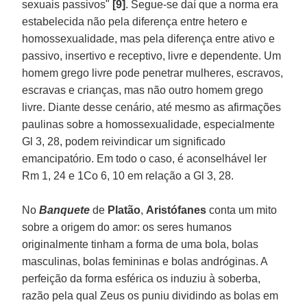
sexuais passivos"
[9]
. Segue-se daí que a norma era
estabelecida não pela diferença entre hetero e
homossexualidade, mas pela diferença entre ativo e
passivo, insertivo e receptivo, livre e dependente. Um
homem grego livre pode penetrar mulheres, escravos,
escravas e crianças, mas não outro homem grego
livre. Diante desse cenário, até mesmo as afirmações
paulinas sobre a homossexualidade, especialmente
Gl 3, 28, podem reivindicar um significado
emancipatório. Em todo o caso, é aconselhável ler
Rm 1, 24 e 1Co 6, 10 em relação a Gl 3, 28.
No
Banquete
de
Platão
,
Aristófanes
conta um mito
sobre a origem do amor: os seres humanos
originalmente tinham a forma de uma bola, bolas
masculinas, bolas femininas e bolas andróginas. A
perfeição da forma esférica os induziu à soberba,
razão pela qual Zeus os puniu dividindo as bolas em