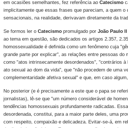
em ocasiões semelhantes, fez referência ao
Catecismo
ca
implicitamente que essas frases que pareciam, a quem o
sensacionais, na realidade, derivavam diretamente da tradi
Se formos ler o
Catecismo
promulgado por
João Paulo II
ao tema em questão, são dedicados os artigos 2.357, 2.35
homossexualidade é definida como um fenômeno cuja "gê
grande parte por explicar", as relações entre pessoas d
como "atos intrinsecamente desordenados", "contrários à l
ato sexual ao dom da vida", que "não procedem de uma v
complementaridade afetiva sexual" e que, em caso algum
No posterior (e é precisamente a este que o papa se refe
jornalistas), lê-se que "um número considerável de home
tendências homossexuais profundamente radicadas. Essa
desordenada, constitui, para a maior parte deles, uma pr
com respeito, compaixão e delicadeza. Evitar-se-á, em rel