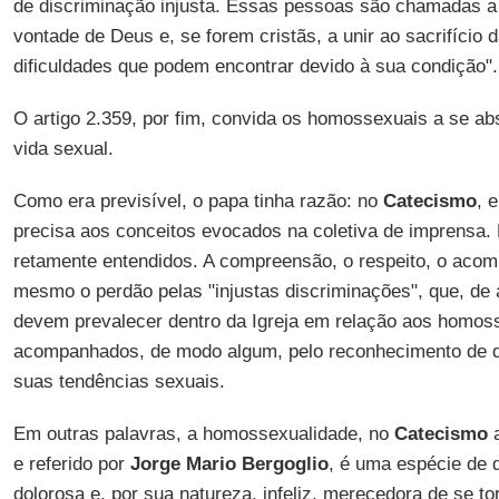
de discriminação injusta. Essas pessoas são chamadas a 
vontade de Deus e, se forem cristãs, a unir ao sacrifício 
dificuldades que podem encontrar devido à sua condição".
O artigo 2.359, por fim, convida os homossexuais a se a
vida sexual.
Como era previsível, o papa tinha razão: no
Catecismo
, 
precisa aos conceitos evocados na coletiva de imprensa.
retamente entendidos. A compreensão, o respeito, o acom
mesmo o perdão pelas "injustas discriminações", que, d
devem prevalecer dentro da Igreja em relação aos homos
acompanhados, de modo algum, pelo reconhecimento de qu
suas tendências sexuais.
Em outras palavras, a homossexualidade, no
Catecismo
a
e referido por
Jorge Mario Bergoglio
, é uma espécie de
dolorosa e, por sua natureza, infeliz, merecedora de se to