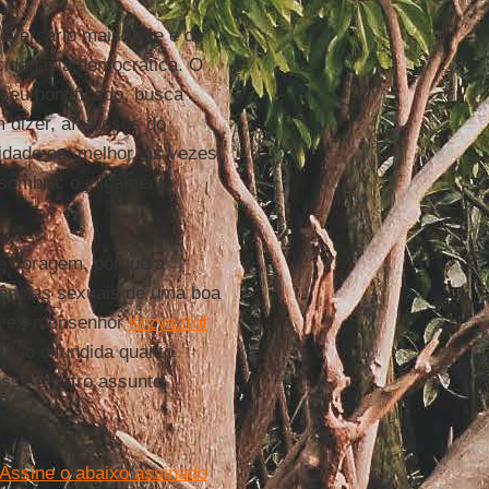
adversário mais forte e de
cidadania democrática. O
seu pontificado, busca
 dizer, afetuosos do
idade ou, melhor, às vezes,
sombra: o julgamento
me coragem, porque a
ndências sexuais de uma boa
 o ex-monsenhor
Krzysztof
 tão difundida quanto
sse é outro assunto.
Assine o abaixo assinado