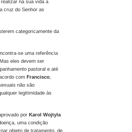
realizar na sua vida a
da cruz do Senhor as
bsterem categoricamente da
encontra-se uma referência
 Mas eles devem ser
panhamento pastoral e até
e acordo com
Francisco
,
sexuais não são
alquer legitimidade às
provado por
Karol Wojtyla
 doença, uma condição
rnar objeto de tratamento, de