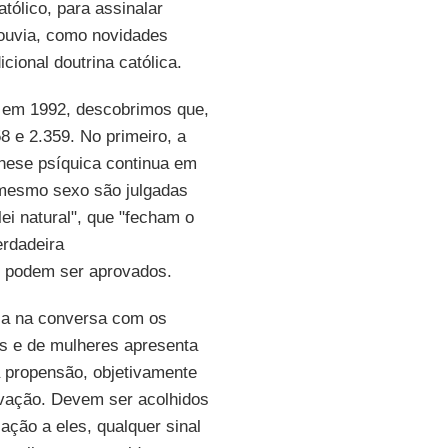
tólico, para assinalar
 ouvia, como novidades
cional doutrina católica.
em 1992, descobrimos que,
8 e 2.359. No primeiro, a
nese psíquica continua em
o mesmo sexo são julgadas
ei natural", que "fecham o
erdadeira
, podem ser aprovados.
ria na conversa com os
ns e de mulheres apresenta
 propensão, objetivamente
ovação. Devem ser acolhidos
ação a eles, qualquer sinal