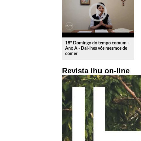
play_circle_outline
18º Domingo do tempo comum -
Ano A - Dai-lhes vós mesmos de
comer
Revista ihu on-line