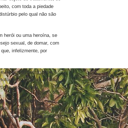
peito, com toda a piedade
istúrbio pelo qual não são
m herói ou uma heroína, se
esejo sexual, de domar, com
que, infelizmente, por
a e de acordo com o papa,
sufocar os próprios anseios
rópria sexualidade.
ga o claro fechamento aos
alide a maciça mobilização
hierarquia e por uma parte do