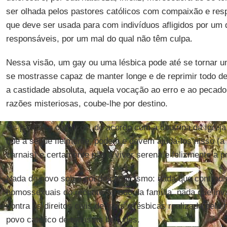
ser olhada pelos pastores católicos com compaixão e res
que deve ser usada para com indivíduos afligidos por um d
responsáveis, por um mal do qual não têm culpa.
Nessa visão, um gay ou uma lésbica pode até se tornar u
se mostrasse capaz de manter longe e de reprimir todo d
a castidade absoluta, aquela vocação ao erro e ao pecado 
razões misteriosas, coube-lhe por destino.
Os pastores católicos, de acordo com a doutrina da Igrej
que a segue fielmente, podem e devem ajudá-los nisso (a 
carnais) e certamente não a viver serena e felizmente a p
Nada de novo sob o sol do catolicismo: nada que contradi
homossexuais do recente Sínodo da família, nada que inv
contra os direitos civis de gays e lésbicas realizada pela 
povo católico de todas as latitudes.