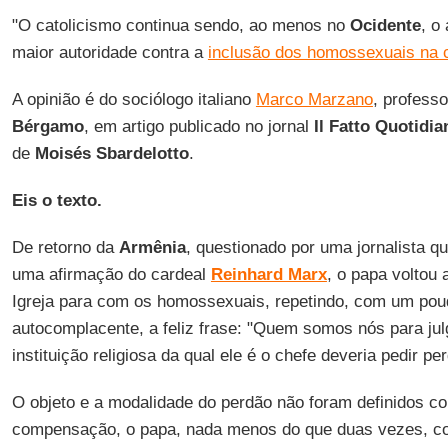
"O catolicismo continua sendo, ao menos no
Ocidente
, o
maior autoridade contra a
inclusão dos homossexuais na 
A opinião é do sociólogo italiano
Marco Marzano
, profess
Bérgamo
, em artigo publicado no jornal
Il Fatto Quotidia
de
Moisés Sbardelotto
.
Eis o texto.
De retorno da
Armênia
, questionado por uma jornalista q
uma afirmação do cardeal
Reinhard Marx
, o papa voltou 
Igreja para com os homossexuais, repetindo, com um pou
autocomplacente, a feliz frase: "Quem somos nós para ju
instituição religiosa da qual ele é o chefe deveria pedir 
O objeto e a modalidade do perdão não foram definidos c
compensação, o papa, nada menos do que duas vezes, c