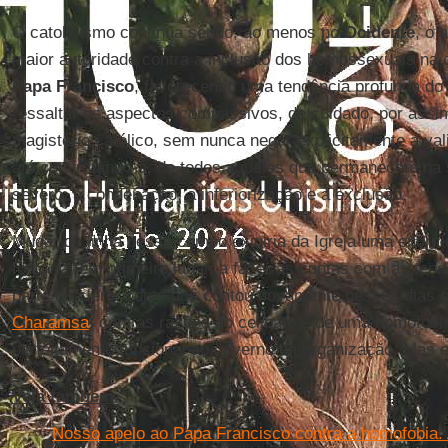
O catolicismo continua sendo, ao menos no
Ocidente
, o 
maior autoridade contra a inclusão dos homossexuais na 
Papa Francisco
, favorecendo uma tendência profunda do 
ressaltar os aspectos compassivos, de cuidado, por assim
magistério católico, sem nunca negar explicitamente a val
até confirmando-a, de todos aqueles que permanecem na 
severo, a condenação, a inferiorização e a exclusão.
Mudar de linha nesse campo exigiria da Igreja uma enor
forçaria, em primeiro lugar, a fazer as contas com as te
parte do clero, como nos contou novamente nesses dias
Charamsa
, com as razões do celibato e de uma homofobia
perfeitamente funcional ao governo da organização. Mas e
Veja também
:
Nosso apelo ao Papa Francisco contra a homofobia. 