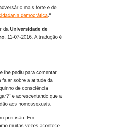
 adversário mais forte e de
cidadania democrática
."
or da
Universidade de
no
, 11-07-2016. A tradução é
ue lhe pediu para comentar
a falar sobre a atitude da
quinho de consciência
lgar?" e acrescentando que a
perdão aos homossexuais.
om precisão. Em
omo muitas vezes acontece