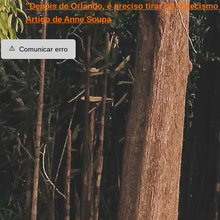
"Depois de Orlando, é preciso tirar do Catecismo 
Artigo de Anne Soupa
⚠️
Comunicar erro