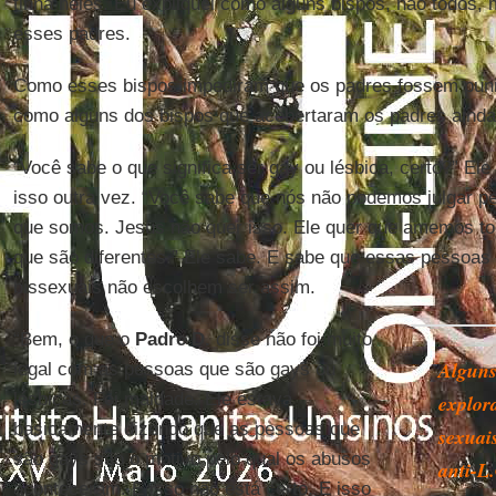
tinha neles. Eu expliquei como alguns bispos, não todos,
esses padres.
Como esses bispos impediram que os padres fossem punido
como alguns dos bispos que acobertaram os padres ainda
“Você sabe o que significa ser gay ou lésbica, certo?” E
isso outra vez. “Você sabe que nós não podemos julgar p
que somos. Jesus não quer isso. Ele quer que amemos 
que são diferentes.” Ele sabe. E sabe que essas pessoas
bissexuais não escolhem ser assim.
“Bem, o que o
Padre D.
disse não foi muito
Alguns
legal com as pessoas que são gays ou
lésbicas. Foi maldade. Ele estava
explor
basicamente dizendo que as pessoas que
sexuai
são gays são o motivo pelo qual os abusos
anti-L
aconteceram. E isso não está certo. E isso