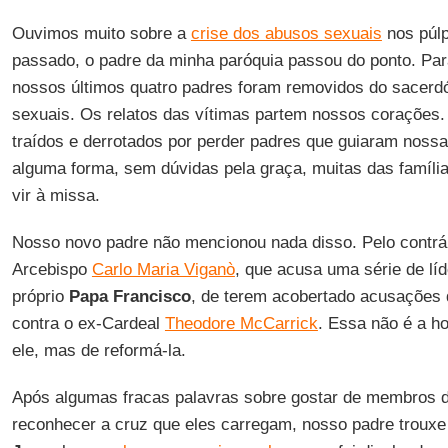
Ouvimos muito sobre a
crise dos abusos sexuais
nos púlp
passado, o padre da minha paróquia passou do ponto. Para
nossos últimos quatro padres foram removidos do sacerdó
sexuais. Os relatos das vítimas partem nossos corações.
traídos e derrotados por perder padres que guiaram nossa
alguma forma, sem dúvidas pela graça, muitas das famíli
vir à missa.
Nosso novo padre não mencionou nada disso. Pelo contrári
Arcebispo
Carlo Maria Viganò
, que acusa uma série de líde
próprio
Papa Francisco
, de terem acobertado acusações
contra o ex-Cardeal
Theodore McCarrick
. Essa não é a ho
ele, mas de reformá-la.
Após algumas fracas palavras sobre gostar de membros 
reconhecer a cruz que eles carregam, nosso padre trouxe 