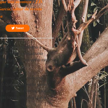
 que isso aconteça - J.D.
arcía, editor da revista
ca
Tweet
 muito mais tendência a
 que o “homossexualismo
 é absurda. É um velho mito
se tornar mais receptiva
. O que nosso pastor parece
é, de alguma forma, causar
 ao longo dos anos que a