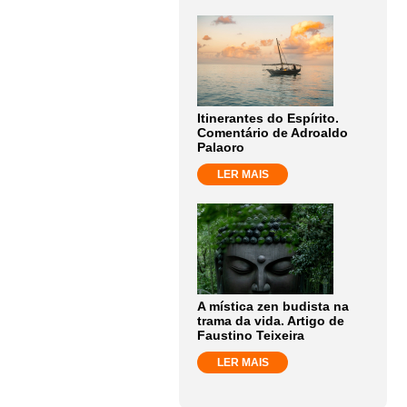
Itinerantes do Espírito.
Comentário de Adroaldo
Palaoro
LER MAIS
A mística zen budista na
trama da vida. Artigo de
Faustino Teixeira
LER MAIS