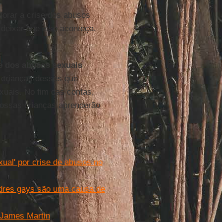
lorar a crise dos abusos
deixar que isso aconteça.
e dos abusos sexuais
 crianças desses que
uais. No fim das contas,
Nossas crianças aprenderão
ual' por crise de abusos no
adres gays são uma causa de
e James Martin