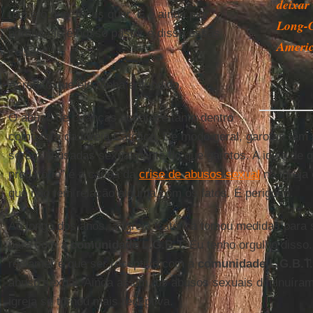
deixar
não é o que Jesus quer. E é ainda pior
Long-G
porque ele é nosso pastor e disse essas
Ameri
coisas."
Acredito que ele tenha entendido.
O abuso de crianças acontece tanto dentro
como fora da Igreja Católica. De modo geral, garotas têm
serem abusadas sexualmente do que garotos. A ideia de
predatório” é a causa da
crise de abusos sexual
na igreja
que não tem relação alguma com os fatos. É perigoso.
Ao longo dos anos, a Igreja Católica tomou medidas para 
para com a
comunidade L.G.B.T.
Eu tenho orgulho disso
reclamar é que ser receptivo com a
comunidade L.G.B.T.
abuso sexual. Ainda assim, os abusos sexuais diminuíram
igreja se tornou mais receptiva.