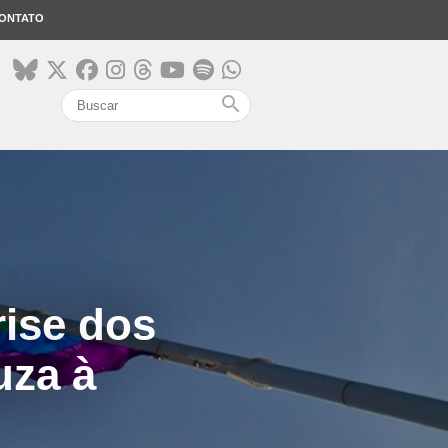
ONTATO
search
ise dos
uza à