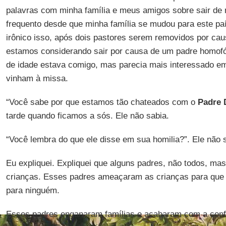
palavras com minha família e meus amigos sobre sair de 
frequento desde que minha família se mudou para este paí
irônico isso, após dois pastores serem removidos por ca
estamos considerando sair por causa de um padre homofób
de idade estava comigo, mas parecia mais interessado e
vinham à missa.
“Você sabe por que estamos tão chateados com o
Padre 
tarde quando ficamos a sós. Ele não sabia.
“Você lembra do que ele disse em sua homilia?”. Ele não 
Eu expliquei. Expliquei que alguns padres, não todos, ma
crianças. Esses padres ameaçaram as crianças para que
para ninguém.
Esses padres enganaram famílias e acabaram com a conf