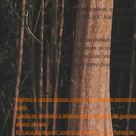
Existem alguns católicos, como nosso pastor, querem exp
sexuais para promover ideias anti-L.G.B.T.. Não podemos 
Não podemos voltar a isso.
Devemos proteger nossas crianças de predadores. A
cris
deixou isso claro. Mas também devemos proteger nossas
demonizam as pessoas por causa de suas orientações sex
temos de nos esforçar para sermos como Jesus Cristo. 
com o nosso exemplo.
Leia mais
Morlino e outros bispos culpam 'subcultura homossex
clero
Católicos rejeitam a afirmação dos bispos de que p
abuso sexual
A ''caça às bruxas'' contra os padres gays. Artigo d