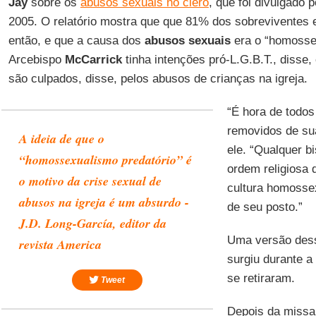
Jay
sobre os
abusos sexuais no clero
, que foi divulgado
2005. O relatório mostra que que 81% dos sobreviventes 
então, e que a causa dos
abusos sexuais
era o “homossex
Arcebispo
McCarrick
tinha intenções pró-L.G.B.T., disse,
são culpados, disse, pelos abusos de crianças na igreja.
“É hora de todos
removidos de su
A ideia de que o
ele. “Qualquer b
“homossexualismo predatório” é
ordem religiosa 
o motivo da crise sexual de
cultura homosse
abusos na igreja é um absurdo -
de seu posto.”
J.D. Long-García, editor da
Uma versão dess
revista America
surgiu durante a
se retiraram.
Tweet
Depois da missa