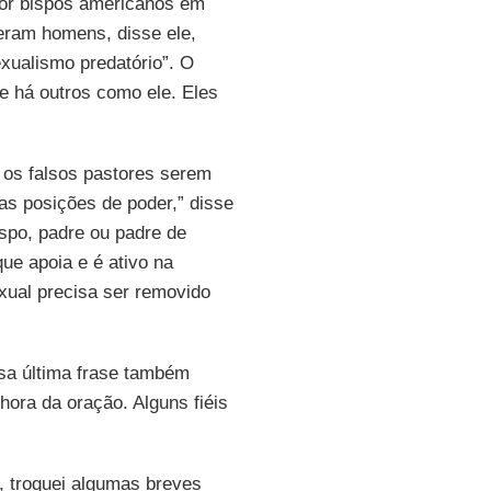
 por bispos americanos em
eram homens, disse ele,
ualismo predatório”. O
 e há outros como ele. Eles
 os falsos pastores serem
as posições de poder,” disse
ispo, padre ou padre de
que apoia e é ativo na
xual precisa ser removido
a última frase também
 hora da oração. Alguns fiéis
, troquei algumas breves