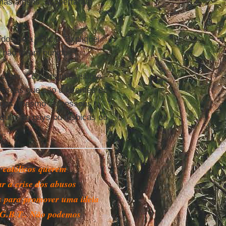
 mas alguns, acobertaram
s pela polícia. Expliquei
 não foram punidos.
le sabia. Conversamos sobre
essoas que são diferentes do
todos, mesmo as pessoas
 que são gays ou lésbicas ou
 católicos querem
ar a crise dos abusos
s para promover uma ideia
.G.B.T.. Não podemos