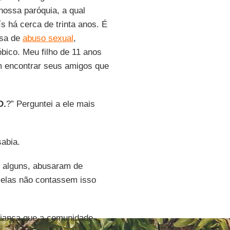
nossa paróquia, a qual
s há cerca de trinta anos. É
usa de
abuso sexual
,
ico. Meu filho de 11 anos
m encontrar seus amigos que
D.
?” Perguntei a ele mais
sabia.
s alguns, abusaram de
 elas não contassem isso
iança que a comunidade