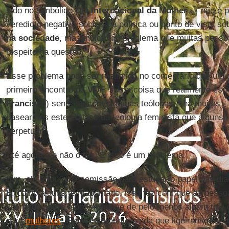
sido no simbólico
Dia Internacional da Mulher
— não é pr
veredicto negativo sobre sua política ou ponto de vista s
na sociedade
, mas indica um problema que muitas pesso
respeito da questão.
Esse problema pode ser resumido no comentário que um p
primeiro encontro do
VOF
: "Uma coisa que realmente esp
Francisco
) sente-se com algumas teólogas – há muitas –
basear nos estereótipos da teologia feminista que alguns 
perpetuar."
Até agora ele não o fez. E isso é um problema.
Sim, ele criou uma comissão para estudar o papel das diac
E, como alguns têm apontado, isso fez com que as pess
liberdade sobre a possibilidade de pelo menos algum tipo 
para
mulheres
.
Francisco
abriu, ainda que ligeiramente, u