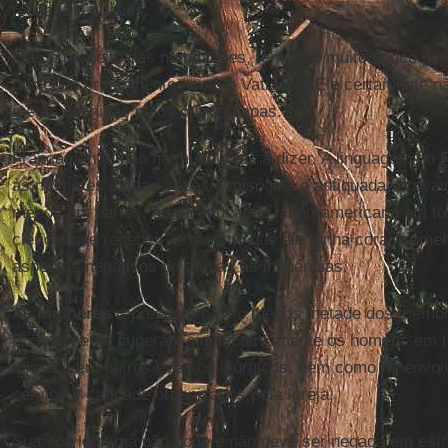
fechada a chaves.
Mas a respeito das nomeações, tem feito muito pouco par
posições proeminentes com o Vaticano. Ele certamente nã
metas definidas pelos outros papas.
Francamente, não há muito mais a dizer. A linguagem do
às mulheres muitas vezes é misógina e antiquada. Provav
menos em partes, à sua educação latino-americana e à fo
clerical que recebeu — mesmo que ele tenha corajosamen
aspectos negativos de ambas as influências.
As
mulheres
representam pelo menos metade dos membro
E certamente superam significativamente os homens em t
missa e em outros eventos litúrgicos, bem como no envol
serviço e caridade organizados pela Igreja.
Sua voz legítima não pode e não deve ser negada em estru