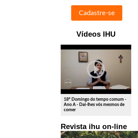
Vídeos IHU
play_circle_outline
18º Domingo do tempo comum -
Ano A - Dai-lhes vós mesmos de
comer
Revista ihu on-line