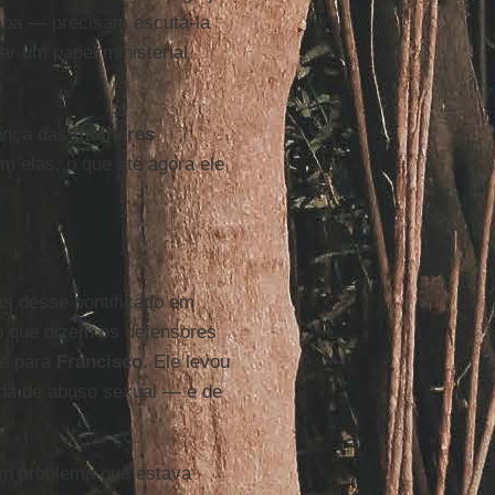
Papa — precisam escutá-la
r um papel ministerial
iança das
mulheres
m elas, o que até agora ele
as desse pontificado em
o que dizem os defensores
de para
Francisco
. Ele levou
da de abuso sexual — e de
 um problema que estava