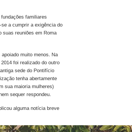
fundações familiares
-se a cumprir a exigência do
ado suas reuniões em Roma
em apoiado muito menos. Na
2014 foi realizado do outro
ntiga sede do Pontifício
ização tenha abertamente
em sua maioria mulheres)
 nem sequer respondeu.
icou alguma notícia breve
feminina — mesmo que tenha