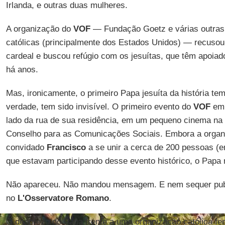
Irlanda, e outras duas mulheres.
A organização do
VOF
— Fundação Goetz e várias outras 
católicas (principalmente dos Estados Unidos) — recusou
cardeal e buscou refúgio com os jesuítas, que têm apoi
há anos.
Mas, ironicamente, o primeiro Papa jesuíta da história t
verdade, tem sido invisível. O primeiro evento do
VOF
em 
lado da rua de sua residência, em um pequeno cinema na a
Conselho para as Comunicações Sociais. Embora a organ
convidado
Francisco
a se unir a cerca de 200 pessoas (
que estavam participando desse evento histórico, o Papa
Não apareceu. Não mandou mensagem. E nem sequer publ
no
L'Osservatore Romano
.
O desprezo do Papa frente a uma organização católica 