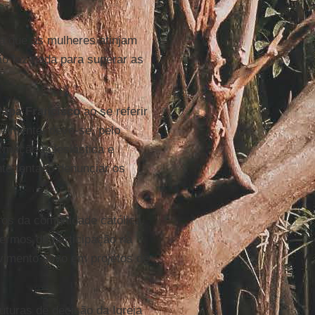
a que as mulheres atinjam
o fez nada para superar as
Papa Francisco
ao se referir
elmente, deve-se, pelo
rmação eclesiástica e
te tentado denunciar os
s da comunidade católica.
ermos de participação na
vimento ativo em projetos de
turas de decisão da Igreja