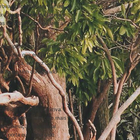
ova suficiente para dar um
obre as
mulheres na Igreja e
as acreditam que ele tem a
articipante fez para mim no
eramos é que ele (o
Papa
 e as ouça, em vez de se
na Igreja têm conseguido
onisas na igreja primitiva.
oas pudessem falar com mais
de ordenação ministerial
ma porta que tinha sido