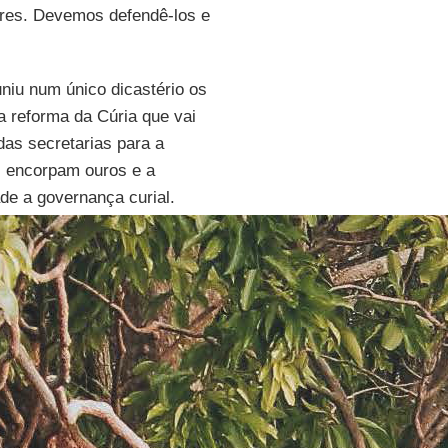
ores. Devemos defendê-los e
uniu num único dicastério os
na reforma da Cúria que vai
das secretarias para a
 encorpam ouros e a
ade a governança curial.