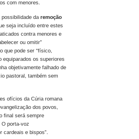
atos com menores.
 possibilidade da
remoção
e seja incluído entre estes
raticados contra menores e
abelecer ou omitir”
 que pode ser “físico,
o equiparados os superiores
nha objetivamente falhado de
ício pastoral, também sem
es ofícios da Cúria romana
evangelização dos povos,
ão final será sempre
. O porta-voz
r cardeais e bispos”.