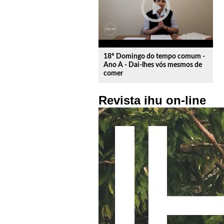
play_circle_outline
18º Domingo do tempo comum -
Ano A - Dai-lhes vós mesmos de
comer
Revista ihu on-line