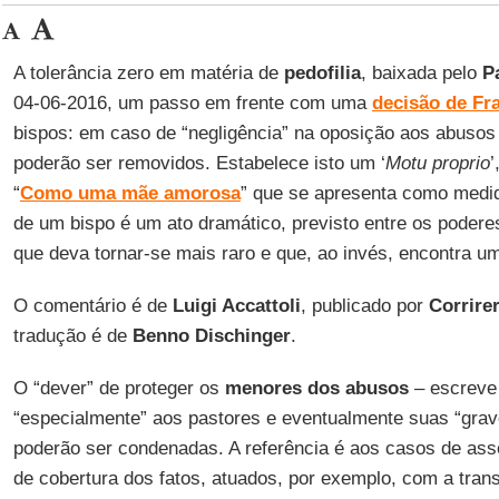
A tolerância zero em matéria de
pedofilia
, baixada pelo
P
04-06-2016, um passo em frente com uma
decisão de Fr
bispos: em caso de “negligência” na oposição aos abusos
poderão ser removidos. Estabelece isto um ‘
Motu proprio
’
“
Como uma mãe amorosa
” que se apresenta como medi
de um bispo é um ato dramático, previsto entre os poder
que deva tornar-se mais raro e que, ao invés, encontra u
O comentário é de
Luigi Accattoli
, publicado por
Corrirer
tradução é de
Benno Dischinger
.
O “dever” de proteger os
menores dos abusos
– escreve
“especialmente” aos pastores e eventualmente suas “grave
poderão ser condenadas. A referência é aos casos de as
de cobertura dos fatos, atuados, por exemplo, com a tra