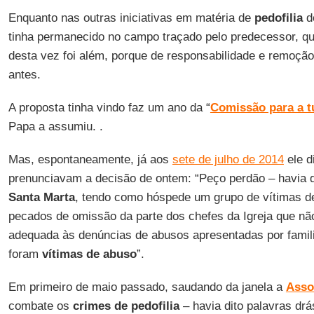
Enquanto nas outras iniciativas em matéria de
pedofilia
d
tinha permanecido no campo traçado pelo predecessor, que
desta vez foi além, porque de responsabilidade e remoção
antes.
A proposta tinha vindo faz um ano da “
Comissão para a t
Papa a assumiu. .
Mas, espontaneamente, já aos
sete de julho de 2014
ele d
prenunciavam a decisão de ontem: “Peço perdão – havia 
Santa Marta
, tendo como hóspede um grupo de vítimas 
pecados de omissão da parte dos chefes da Igreja que n
adequada às denúncias de abusos apresentadas por famili
foram
vítimas de abuso
”.
Em primeiro de maio passado, saudando da janela a
Asso
combate os
crimes de pedofilia
– havia dito palavras drá