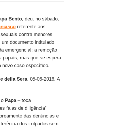
apa Bento
, deu, no sábado,
ancisco
referente aos
 sexuais contra menores
, um documento intitulado
da emergencial: a remoção
es papais, mas que se espera
m novo caso específico.
e della Sera
, 05-06-2016. A
 o
Papa
– toca
s falas de diligência”
soreamento das denúncias e
nsferência dos culpados sem