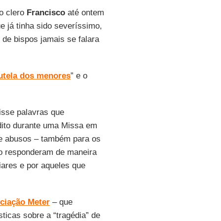
o clero
Francisco
até ontem
 já tinha sido severíssimo,
 de bispos jamais se falara
utela dos menores
” e o
isse palavras que
dito durante uma Missa em
de abusos – também para os
ão responderam de maneira
ares e por aqueles que
ciação Meter
– que
sticas sobre a “tragédia” de