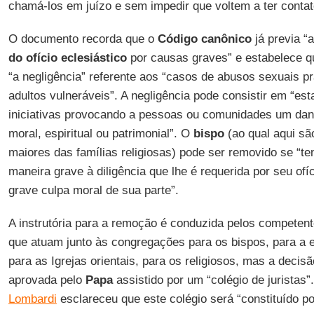
chamá-los em juízo e sem impedir que voltem a ter cont
O documento recorda que o
Código canônico
já previa “a
do ofício eclesiástico
por causas graves” e estabelece qu
“a negligência” referente aos “casos de abusos sexuais p
adultos vulneráveis”. A negligência pode consistir em “est
iniciativas provocando a pessoas ou comunidades um dano
moral, espiritual ou patrimonial”. O
bispo
(ao qual aqui sã
maiores das famílias religiosas) pode ser removido se “te
maneira grave à diligência que lhe é requerida por seu of
grave culpa moral de sua parte”.
A instrutória para a remoção é conduzida pelos competent
que atuam junto às congregações para os bispos, para a 
para as Igrejas orientais, para os religiosos, mas a decis
aprovada pelo
Papa
assistido por um “colégio de juristas”
Lombardi
esclareceu que este colégio será “constituído po