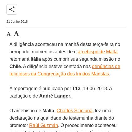
share
21 Junho 2018
A diligência aconteceu na manhã desta terça-feira no
aeroporto, momentos antes de o
arcebispo de Malta
retornar à
Itália
após cumprir sua segunda missão no
Chile
. A diligência esteve centrada nas
denúncias de
religiosos da Congregação dos Irmãos Maristas
.
A reportagem é publicada por
T13
, 19-06-2018. A
tradução é de
André Langer
.
O arcebispo de
Malta
,
Charles Scicluna
, fez uma
declaração na qualidade de testemunha diante do
promotor
Raúl Guzmán
. O procedimento aconteceu