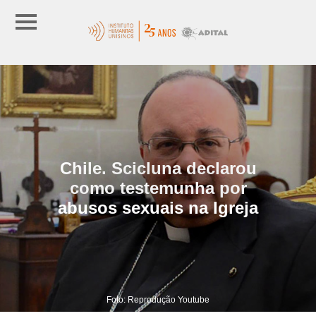
Chile. Scicluna declarou
como testemunha por
abusos sexuais na Igreja
Foto: Reprodução Youtube