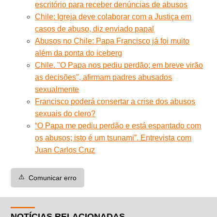
escritório para receber denúncias de abusos
Chile: Igreja deve colaborar com a Justiça em
casos de abuso, diz enviado papal
Abusos no Chile: Papa Francisco já foi muito
além da ponta do iceberg
Chile. "O Papa nos pediu perdão; em breve virão
as decisões", afirmam padres abusados
sexualmente
Francisco poderá consertar a crise dos abusos
sexuais do clero?
“O Papa me pediu perdão e está espantado com
os abusos; isto é um tsunami”. Entrevista com
Juan Carlos Cruz
⚠️
Comunicar erro
NOTÍCIAS RELACIONADAS