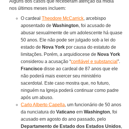
Alguns dos casos que receberam atenção da mídia
nos últimos meses incluem:
O cardeal
Theodore McCarrick
, arcebispo
aposentado de
Washington
, foi acusado de
abusar sexualmente de um adolescente há quase
50 anos. Ele não pode ser julgado sob a lei do
estado de
Nova York
por causa do estatuto de
limitações. Porém, a arquidiocese de
Nova York
considerou a acusação “
confiável e substancial
”.
Francisco
disse ao cardeal de 87 anos que ele
não poderá mais exercer seu ministério
sacerdotal. Este caso mostra que, no futuro,
ninguém na Igreja poderá continuar como padre
após um abuso.
Carlo Alberto Capella
, um funcionário de 50 anos
da nunciatura do
Vaticano
em
Washington
, foi
acusado em agosto do ano passado, pelo
Departamento de Estado dos Estados Unidos
,