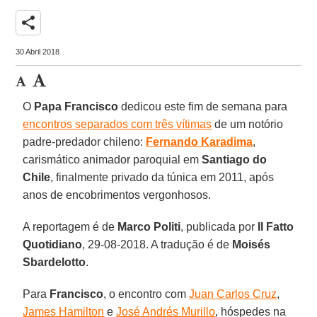
share
30 Abril 2018
O
Papa Francisco
dedicou este fim de semana para
encontros separados com três vítimas
de um notório
padre-predador chileno:
Fernando Karadima
,
carismático animador paroquial em
Santiago do
Chile
, finalmente privado da túnica em 2011, após
anos de encobrimentos vergonhosos.
A reportagem é de
Marco Politi
, publicada por
Il Fatto
Quotidiano
, 29-08-2018. A tradução é de
Moisés
Sbardelotto
.
Para
Francisco
, o encontro com
Juan Carlos Cruz
,
James Hamilton
e
José Andrés Murillo
, hóspedes na