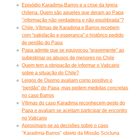
Episódio Karadima-Barros e a crise da Igreja
chilena. Quem são aqueles que deram ao Papa
"informação não verdadeira e não equilibrada"?
Chile. Vítimas de Karadima e Barros recebem
com “satisfação e esperança” o histórico pedido
de perdão do Papa
Papa admite que se equivocou “gravemente” ao
subestimar os abusos de menores no Chile
Quem tem a obrigação de informar o Vaticano
sobre a situação do Chile?
Leigos de Osorno avaliam como positivo o
“perdão” do Papa, mas pedem medidas concretas
no caso Barros
Vítimas do caso Karadima reconhecem gesto do
Papa e avaliam se aceitam participar de encontro
no Vaticano
Aproximam-se as decisões sobre o caso
"Karadima-Barros" objeto da Missão Scicluna