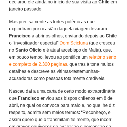
declarou ele ainda no início de sua visita ao
Chile
em
janeiro passado.
Mas precisamente as fortes polêmicas que
explodiram por ocasião daquela viagem levaram
Francisco
a abrir os olhos, enviando depois ao
Chile
o “investigador especial”
Dom Scicluna
(que cresceu
no
Santo Ofício
e é atual arcebispo de Malta), que,
em pouco tempo, levou ao pontífice um
relatório sério
e completo de 2.300 páginas
, que traz à tona muitos
detalhes e descreve as vítimas-testemunhas-
acusadoras como pessoas totalmente credíveis.
Nasceu daí a uma carta de certo modo extraordinária
que
Francisco
enviou aos bispos chilenos em 8 de
abril, na qual os convoca para maio e, no que lhe diz
respeito, admite sem meios termos: “Reconheço, e
assim quero que o transmitam fielmente, que incorri
em graves equívocos de avaliação e percepção da