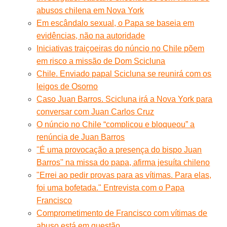
abusos chilena em Nova York
Em escândalo sexual, o Papa se baseia em
evidências, não na autoridade
Iniciativas traiçoeiras do núncio no Chile põem
em risco a missão de Dom Scicluna
Chile. Enviado papal Scicluna se reunirá com os
leigos de Osorno
Caso Juan Barros. Scicluna irá a Nova York para
conversar com Juan Carlos Cruz
O núncio no Chile “complicou e bloqueou” a
renúncia de Juan Barros
''É uma provocação a presença do bispo Juan
Barros'' na missa do papa, afirma jesuíta chileno
"Errei ao pedir provas para as vítimas. Para elas,
foi uma bofetada." Entrevista com o Papa
Francisco
Comprometimento de Francisco com vítimas de
abuso está em questão