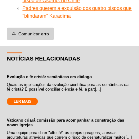
bispo de Osorno, no Chile
Padres querem a expulsão dos quatro bispos que
''blindaram'' Karadima
⚠️
Comunicar erro
NOTÍCIAS RELACIONADAS
Evolução e fé cristã: semânticas em diálogo
Quais as implicações da evolução científica para as semânticas da
fé cristã? É possível conciliar ciência e fé, a part[...]
LER MAIS
Vaticano criará comissão para acompanhar a construção das
novas igrejas
Uma equipe para dizer "alto lá!" às igrejas-garagens, a essas
arquiteturas atrevidas que correm o risco de desnaturalizar muitos[...]