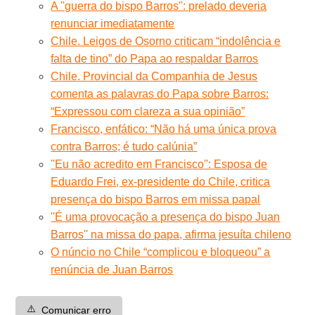
A ''guerra do bispo Barros'': prelado deveria
renunciar imediatamente
Chile. Leigos de Osorno criticam “indolência e
falta de tino” do Papa ao respaldar Barros
Chile. Provincial da Companhia de Jesus
comenta as palavras do Papa sobre Barros:
“Expressou com clareza a sua opinião”
Francisco, enfático: “Não há uma única prova
contra Barros; é tudo calúnia”
''Eu não acredito em Francisco'': Esposa de
Eduardo Frei, ex-presidente do Chile, critica
presença do bispo Barros em missa papal
''É uma provocação a presença do bispo Juan
Barros'' na missa do papa, afirma jesuíta chileno
O núncio no Chile “complicou e bloqueou” a
renúncia de Juan Barros
⚠️
Comunicar erro