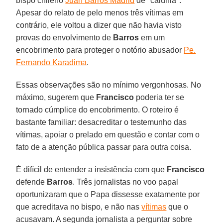
bispo chileno
Juan Barros Madrid
de "calúnia".
Apesar do relato de pelo menos três vítimas em
contrário, ele voltou a dizer que não havia visto
provas do envolvimento de
Barros
em um
encobrimento para proteger o notório abusador
Pe.
Fernando Karadima
.
Essas observações são no mínimo vergonhosas. No
máximo, sugerem que
Francisco
poderia ter se
tornado cúmplice do encobrimento. O roteiro é
bastante familiar: desacreditar o testemunho das
vítimas, apoiar o prelado em questão e contar com o
fato de a atenção pública passar para outra coisa.
É difícil de entender a insistência com que
Francisco
defende
Barros
. Três jornalistas no voo papal
oportunizaram que o Papa dissesse exatamente por
que acreditava no bispo, e não nas
vítimas
que o
acusavam. A segunda jornalista a perguntar sobre