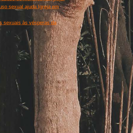
uso sexual ajuda Igreja em
os sexuais às vésperas da