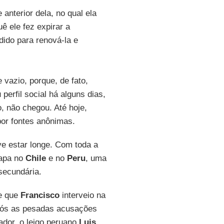
 anterior dela, no qual ela
ê ele fez expirar a
dido para renová-la e
vazio, porque, de fato,
erfil social há alguns dias,
o, não chegou. Até hoje,
por fontes anônimas.
 estar longe. Com toda a
papa no
Chile
e no
Peru
, uma
secundária.
de que
Francisco
interveio na
ós as pesadas acusações
ador, o leigo peruano
Luis