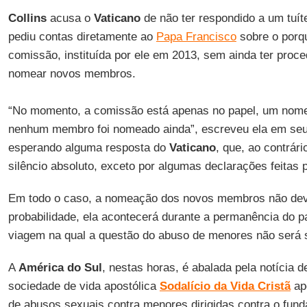
Collins
acusa o
Vaticano
de não ter respondido a um tuíte
pediu contas diretamente ao
Papa Francisco
sobre o porqu
comissão, instituída por ele em 2013, sem ainda ter proce
nomear novos membros.
“No momento, a comissão está apenas no papel, um nome 
nenhum membro foi nomeado ainda”, escreveu ela em seu p
esperando alguma resposta do
Vaticano
, que, ao contrári
silêncio absoluto, exceto por algumas declarações feitas 
Em todo o caso, a nomeação dos novos membros não deve
probabilidade, ela acontecerá durante a permanência do 
viagem na qual a questão do abuso de menores não será 
A
América do Sul
, nestas horas, é abalada pela notícia 
sociedade de vida apostólica
Sodalício da Vida Cristã
ap
de abusos sexuais contra menores dirigidas contra o fund