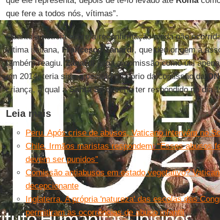
que ele representa, depois de tê-lo levado até
Roma
como 
que fere a todos nós, vítimas”.
Quanto à notícia sobre a reconfirmação ainda não ocorri
vítima italiana,
Francesco Zanardi
, que deu origem à as
também reagiu.
Zanardi
julga a comissão como útil apenas
em 2014, teria sido o pesado relatório da comissão da
ON
criança, à qual a
Santa Sé
deveria ter respondido no dia 
Leia mais
Peru. Após crise de abusos, Vaticano intervém no So
Chile. Irmãos maristas respondem: “Esses abusos f
devem ser punidos”
Comissão antiabusos em estado vegetativo? Vatic
decepcionante
Inglaterra. A própria 'natureza' das escolas das Con
permitiram as ocorrências de abuso infantil