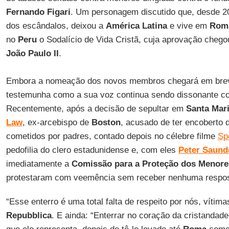
Fernando Figari
. Um personagem discutido que, desde 2
dos escândalos, deixou a
América Latina
e vive em
Rom
no
Peru
o Sodalício de Vida Cristã, cuja aprovação cheg
João Paulo II
.
Embora a nomeação dos novos membros chegará em brev
testemunha como a sua voz continua sendo dissonante 
Recentemente, após a decisão de sepultar em
Santa Mar
Law
, ex-arcebispo de
Boston
, acusado de ter encoberto 
cometidos por padres, contado depois no célebre filme
Spo
pedofilia do clero estadunidense e, com eles
Peter Saund
imediatamente a
Comissão para a Proteção dos Menore
protestaram com veemência sem receber nenhuma respos
“Esse enterro é uma total falta de respeito por nós, vítim
Repubblica
. E ainda: “Enterrar no coração da cristandad