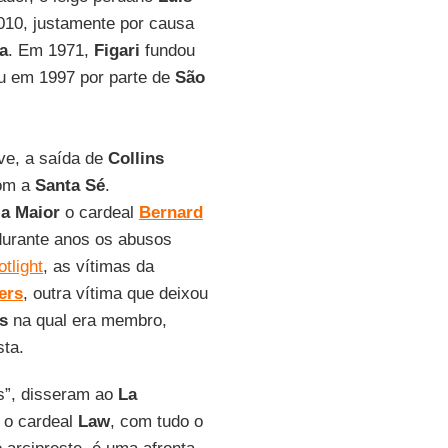
010, justamente por causa
a
. Em 1971,
Figari
fundou
ou em 1997 por parte de
São
e, a saída de
Collins
com a
Santa Sé
.
ia Maior
o cardeal
Bernard
durante anos os abusos
tlight
, as vítimas da
ers
, outra vítima que deixou
s
na qual era membro,
ta.
as”, disseram ao
La
e o cardeal
Law
, com tudo o