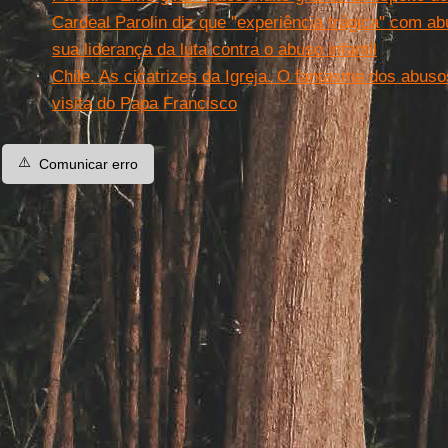
Cardeal Parolin diz que "experiência trágica" com ab
sua liderança da luta contra o abuso infantil
Chile. As cicatrizes da Igreja. O fantasma dos abus
visita do Papa Francisco
⚠️
Comunicar erro