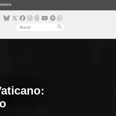
ONTATO
search
aticano:
ão