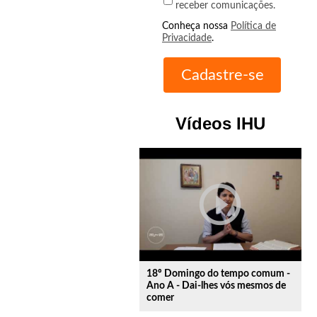
receber comunicações.
Conheça nossa
Política de
Privacidade
.
Vídeos IHU
play_circle_outline
18º Domingo do tempo comum -
Ano A - Dai-lhes vós mesmos de
comer