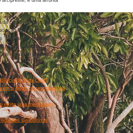
arcipreste, é uma afronta
da da comissão vaticana, uma
sociação
Rete L’Abuso
,
 “para aliviar aquilo que,
U
para a proteção da
1º de setembro passado”.
dalício de Vida Cristã
erem a alma; os responsáveis
ano emite uma mensagem
gregações Beneditinas