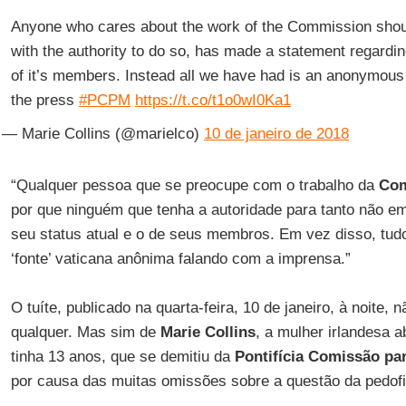
Anyone who cares about the work of the Commission shou
with the authority to do so, has made a statement regarding
of it’s members. Instead all we have had is an anonymous 
the press
#PCPM
https://t.co/t1o0wI0Ka1
— Marie Collins (@marielco)
10 de janeiro de 2018
“Qualquer pessoa que se preocupe com o trabalho da
Com
por que ninguém que tenha a autoridade para tanto não e
seu status atual e o de seus membros. Em vez disso, tud
‘fonte’ vaticana anônima falando com a imprensa.”
O tuíte, publicado na quarta-feira, 10 de janeiro, à noite,
qualquer. Mas sim de
Marie Collins
, a mulher irlandesa 
tinha 13 anos, que se demitiu da
Pontifícia Comissão pa
por causa das muitas omissões sobre a questão da pedofi