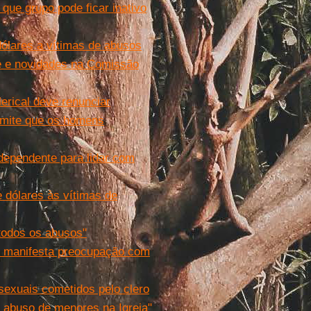
ue grupo pode ficar inativo
ólares a vítimas de abusos
te e novidades na Comissão
rical deve renunciar
rmite que os homens
dependente para lidar com
e dólares às vítimas de
todos os abusos"
ns manifesta preocupação com
 sexuais cometidos pelo clero
o abuso de menores na Igreja"