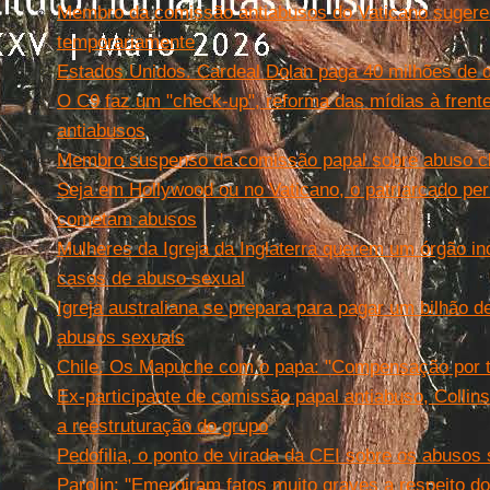
Membro da comissão antiabusos do Vaticano sugere q
temporariamente
Estados Unidos. Cardeal Dolan paga 40 milhões de d
O C9 faz um "check-up", reforma das mídias à fren
antiabusos
Membro suspenso da comissão papal sobre abuso cle
Seja em Hollywood ou no Vaticano, o patriarcado pe
cometam abusos
Mulheres da Igreja da Inglaterra querem um órgão in
casos de abuso sexual
Igreja australiana se prepara para pagar um bilhão d
abusos sexuais
Chile. Os Mapuche com o papa: "Compensação por 
Ex-participante de comissão papal antiabuso, Colli
a reestruturação do grupo
Pedofilia, o ponto de virada da CEI sobre os abusos
Parolin: "Emergiram fatos muito graves a respeito d