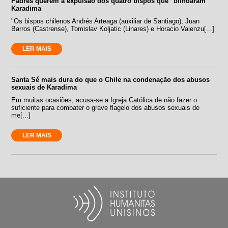
Padres querem a expulsão dos quatro bispos que ''blindaram''
Karadima
"Os bispos chilenos Andrés Arteaga (auxiliar de Santiago), Juan
Barros (Castrense), Tomislav Koljatic (Linares) e Horacio Valenzu[...]
LER MAIS
Santa Sé mais dura do que o Chile na condenação dos abusos
sexuais de Karadima
Em muitas ocasiões, acusa-se a Igreja Católica de não fazer o
suficiente para combater o grave flagelo dos abusos sexuais de
me[...]
LER MAIS