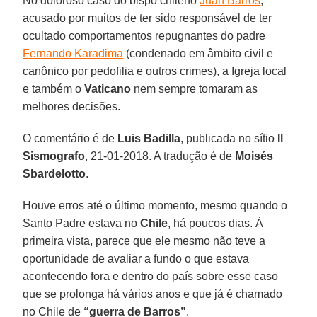
No doloroso caso do bispo chileno
Juan Barros
,
acusado por muitos de ter sido responsável de ter
ocultado comportamentos repugnantes do padre
Fernando Karadima
(condenado em âmbito civil e
canônico por pedofilia e outros crimes), a Igreja local
e também o
Vaticano
nem sempre tomaram as
melhores decisões.
O comentário é de
Luis Badilla
, publicada no sítio
Il
Sismografo
, 21-01-2018. A tradução é de
Moisés
Sbardelotto
.
Houve erros até o último momento, mesmo quando o
Santo Padre estava no
Chile
, há poucos dias. À
primeira vista, parece que ele mesmo não teve a
oportunidade de avaliar a fundo o que estava
acontecendo fora e dentro do país sobre esse caso
que se prolonga há vários anos e que já é chamado
no Chile de
“guerra de Barros”
.