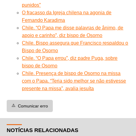
punidos”
O fracasso da Igreja chilena na agonia de
Fernando Karadima
Chile. “O Papa me disse palavras de ânimo, de
apoio e carinho”, diz bispo de Osorno
Chile. Bispo assegura que Francisco respaldou o
Bispo de Osorno
Chile. “O Papa errou”, diz padre Puga, sobre
bispo de Osorno
Chile. Presença de bispo de Osorno na missa
com o Papa. “Teria sido melhor se não estivesse
presente na missa”, avalia jesuíta
⚠️
Comunicar erro
NOTÍCIAS RELACIONADAS