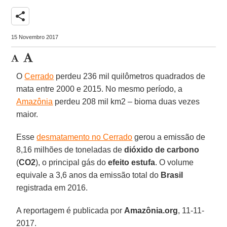
share
15 Novembro 2017
O
Cerrado
perdeu 236 mil quilômetros quadrados de
mata entre 2000 e 2015. No mesmo período, a
Amazônia
perdeu 208 mil km2 – bioma duas vezes
maior.
Esse
desmatamento no Cerrado
gerou a emissão de
8,16 milhões de toneladas de
dióxido de carbono
(
CO2
), o principal gás do
efeito estufa
. O volume
equivale a 3,6 anos da emissão total do
Brasil
registrada em 2016.
A reportagem é publicada por
Amazônia.org
, 11-11-
2017.