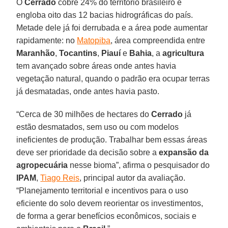
O
Cerrado
cobre 24% do território brasileiro e
engloba oito das 12 bacias hidrográficas do país.
Metade dele já foi derrubada e a área pode aumentar
rapidamente: no
Matopiba
, área compreendida entre
Maranhão
,
Tocantins
,
Piauí
e
Bahia
, a
agricultura
tem avançado sobre áreas onde antes havia
vegetação natural, quando o padrão era ocupar terras
já desmatadas, onde antes havia pasto.
“Cerca de 30 milhões de hectares do
Cerrado
já
estão desmatados, sem uso ou com modelos
ineficientes de produção. Trabalhar bem essas áreas
deve ser prioridade da decisão sobre a
expansão da
agropecuária
nesse bioma”, afirma o pesquisador do
IPAM
,
Tiago Reis
, principal autor da avaliação.
“Planejamento territorial e incentivos para o uso
eficiente do solo devem reorientar os investimentos,
de forma a gerar benefícios econômicos, sociais e