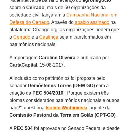
Na tentativa de barrar o avanço do
agronegócio
sobre o
Cerrado
, mais de 50 organizações da
sociedade civil lançaram a
Campanha Nacional em
Defesa do Cerrado
. Através do
abaixo assinado
na
plataforma Change.org, as organizações pedem que
o
Cerrado
e a
Caatinga
sejam transformados em
patrimônios nacionais.
A reportagem
Caroline Oliveira
e publicada por
CartaCapital
, 15-08-2017.
A inclusão como patrimônios foi proposta pelo
senador
Demóstenes Torres (DEM-GO)
com a
criação da
PEC 504/2010
. “Porque existem três
biomas considerados patrimônios nacionais e outros
não?”, questiona
Isolete Wichinieski
, agente da
Comissão Pastoral da Terra em Goiás (CPT-GO)
.
A
PEC 504 f
oi aprovada no Senado Federal e desde