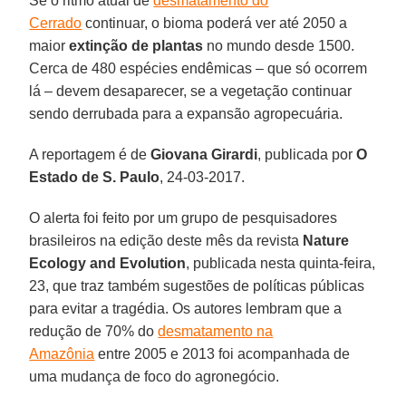
Se o ritmo atual de
desmatamento do
Cerrado
continuar, o bioma poderá ver até 2050 a
maior
extinção de plantas
no mundo desde 1500.
Cerca de 480 espécies endêmicas – que só ocorrem
lá – devem desaparecer, se a vegetação continuar
sendo derrubada para a expansão agropecuária.
A reportagem é de
Giovana Girardi
, publicada por
O
Estado de S. Paulo
, 24-03-2017.
O alerta foi feito por um grupo de pesquisadores
brasileiros na edição deste mês da revista
Nature
Ecology and Evolution
, publicada nesta quinta-feira,
23, que traz também sugestões de políticas públicas
para evitar a tragédia. Os autores lembram que a
redução de 70% do
desmatamento na
Amazônia
entre 2005 e 2013 foi acompanhada de
uma mudança de foco do agronegócio.