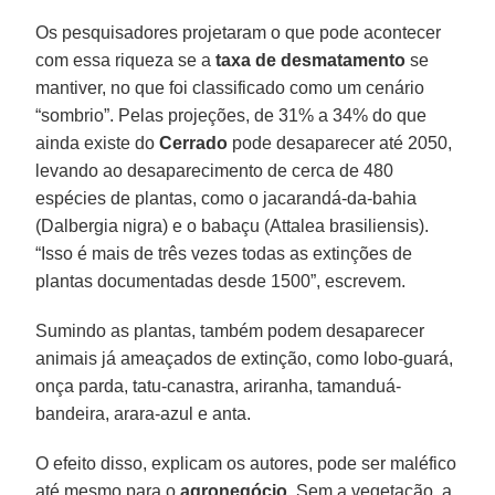
Os pesquisadores projetaram o que pode acontecer
com essa riqueza se a
taxa de desmatamento
se
mantiver, no que foi classificado como um cenário
“sombrio”. Pelas projeções, de 31% a 34% do que
ainda existe do
Cerrado
pode desaparecer até 2050,
levando ao desaparecimento de cerca de 480
espécies de plantas, como o jacarandá-da-bahia
(Dalbergia nigra) e o babaçu (Attalea brasiliensis).
“Isso é mais de três vezes todas as extinções de
plantas documentadas desde 1500”, escrevem.
Sumindo as plantas, também podem desaparecer
animais já ameaçados de extinção, como lobo-guará,
onça parda, tatu-canastra, ariranha, tamanduá-
bandeira, arara-azul e anta.
O efeito disso, explicam os autores, pode ser maléfico
até mesmo para o
agronegócio
. Sem a vegetação, a