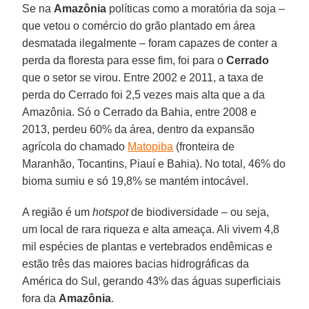
Se na
Amazônia
políticas como a moratória da soja –
que vetou o comércio do grão plantado em área
desmatada ilegalmente – foram capazes de conter a
perda da floresta para esse fim, foi para o
Cerrado
que o setor se virou. Entre 2002 e 2011, a taxa de
perda do Cerrado foi 2,5 vezes mais alta que a da
Amazônia. Só o Cerrado da Bahia, entre 2008 e
2013, perdeu 60% da área, dentro da expansão
agrícola do chamado
Matopiba
(fronteira de
Maranhão, Tocantins, Piauí e Bahia). No total, 46% do
bioma sumiu e só 19,8% se mantém intocável.
A região é um
hotspot
de biodiversidade – ou seja,
um local de rara riqueza e alta ameaça. Ali vivem 4,8
mil espécies de plantas e vertebrados endêmicas e
estão três das maiores bacias hidrográficas da
América do Sul, gerando 43% das águas superficiais
fora da
Amazônia
.