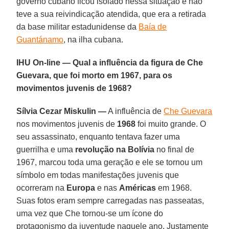
governo cubano ficou isolado nessa situação e não
teve a sua reivindicação atendida, que era a retirada
da base militar estadunidense da
Baía de
Guantánamo
, na ilha cubana.
IHU On-line — Qual a influência da figura de Che
Guevara, que foi morto em 1967, para os
movimentos juvenis de 1968?
Sílvia Cezar Miskulin —
A influência de
Che Guevara
nos movimentos juvenis de
1968
foi muito grande. O
seu assassinato, enquanto tentava fazer uma
guerrilha e uma
revolução na Bolívia
no final de
1967, marcou toda uma geração e ele se tornou um
símbolo em todas manifestações juvenis que
ocorreram na
Europa
e nas
Américas
em 1968.
Suas fotos eram sempre carregadas nas passeatas,
uma vez que Che tornou-se um ícone do
protagonismo da juventude naquele ano. Justamente