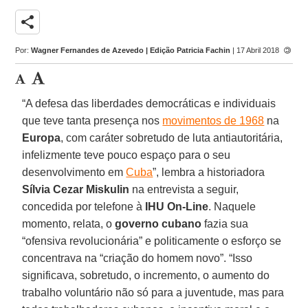
share
Por:
Wagner Fernandes de Azevedo | Edição Patricia Fachin
| 17 Abril 2018
“A defesa das liberdades democráticas e individuais
que teve tanta presença nos
movimentos de 1968
na
Europa
, com caráter sobretudo de luta antiautoritária,
infelizmente teve pouco espaço para o seu
desenvolvimento em
Cuba
”, lembra a historiadora
Sílvia Cezar Miskulin
na entrevista a seguir,
concedida por telefone à
IHU On-Line
. Naquele
momento, relata, o
governo cubano
fazia sua
“ofensiva revolucionária” e politicamente o esforço se
concentrava na “criação do homem novo”. “Isso
significava, sobretudo, o incremento, o aumento do
trabalho voluntário não só para a juventude, mas para