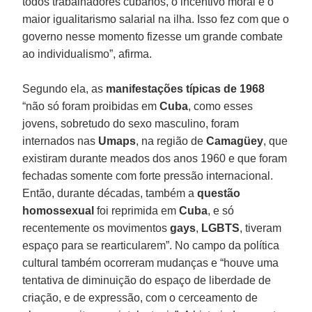
todos trabalhadores cubanos, o incentivo moral e o
maior igualitarismo salarial na ilha. Isso fez com que o
governo nesse momento fizesse um grande combate
ao individualismo”, afirma.
Segundo ela, as
manifestações típicas de 1968
“não só foram proibidas em
Cuba
, como esses
jovens, sobretudo do sexo masculino, foram
internados nas
Umaps
, na região de
Camagüey
, que
existiram durante meados dos anos 1960 e que foram
fechadas somente com forte pressão internacional.
Então, durante décadas, também a
questão
homossexual
foi reprimida em
Cuba
, e só
recentemente os movimentos
gays
,
LGBTS
, tiveram
espaço para se rearticularem”. No campo da política
cultural também ocorreram mudanças e “houve uma
tentativa de diminuição do espaço de liberdade de
criação, e de expressão, com o cerceamento de