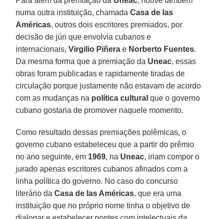
Para além da premiação da
Uneac
, houve também
numa outra instituição, chamada
Casa de las
Américas
, outros dois escritores premiados, por
decisão de júri que envolvia cubanos e
internacionais,
Virgilio Piñera
e
Norberto Fuentes
.
Da mesma forma que a premiação da
Uneac
, essas
obras foram publicadas e rapidamente tiradas de
circulação porque justamente não estavam de acordo
com as mudanças na
política cultural
que o governo
cubano gostaria de promover naquele momento.
Como resultado dessas premiações polêmicas, o
governo cubano estabeleceu que a partir do prêmio
no ano seguinte, em
1969
, na
Uneac
, iriam compor o
jurado apenas escritores cubanos afinados com a
linha política do governo. No caso do concurso
literário da
Casa de las Américas
, que era uma
instituição que no próprio nome tinha o objetivo de
dialogar e estabelecer pontes com intelectuais da