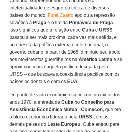
Contudo, surpreendendo os cubanos e a
intelectualidade de esquerda crítica de diversos
países do mundo,
Fidel Castro
apoiou a repressão
soviética à
Praga
e o fim da
Primavera de Praga
.
Isso significou que a relação entre
Cuba
e
URSS
passou a ser mais próxima, cada vez mais sólida, e
no quesito da política externa e internacional, o
governo cubano, a partir de 1968, diminuiu seu apoio
aos movimentos guerrilheiros na
América Latina
e se
aproximou mais daquela política desejada pela
URSS – que buscava a coexistência pacífica com os
países ocidentais e com os
EUA
.
Do ponto de vista econômico significou, no início dos
anos 1970, a entrada de
Cuba
no
Conselho para
Assistência Econômica Mútua - Comecon
, que era
o bloco econômico liderado pela
URSS
com os
demais países do
Leste Europeu
. Cuba entrou para
participar como fornecedor de cana-de-açúcar e