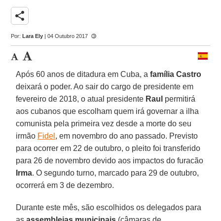
share
Por:
Lara Ely
| 04 Outubro 2017
Após 60 anos de ditadura em Cuba, a
família Castro
deixará o poder. Ao sair do cargo de presidente em
fevereiro de 2018, o atual presidente
Raul
permitirá
aos cubanos que escolham quem irá governar a ilha
comunista pela primeira vez desde a morte do seu
irmão
Fidel
, em novembro do ano passado. Previsto
para ocorrer em 22 de outubro, o pleito foi transferido
para 26 de novembro devido aos impactos do furacão
Irma
. O segundo turno, marcado para 29 de outubro,
ocorrerá em 3 de dezembro.
Durante este mês, são escolhidos os delegados para
as
assembleias municipais
(câmaras de