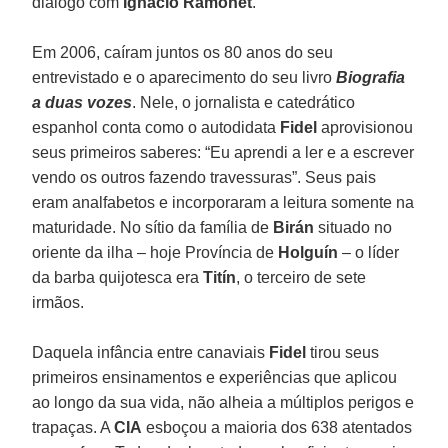
diálogo com
Ignacio Ramonet
.
Em 2006, caíram juntos os 80 anos do seu
entrevistado e o aparecimento do seu livro
Biografia
a duas vozes
. Nele, o jornalista e catedrático
espanhol conta como o autodidata
Fidel
aprovisionou
seus primeiros saberes: “Eu aprendi a ler e a escrever
vendo os outros fazendo travessuras”. Seus pais
eram analfabetos e incorporaram a leitura somente na
maturidade. No sítio da família de
Birán
situado no
oriente da ilha – hoje Província de
Holguín
– o líder
da barba quijotesca era
Titín
, o terceiro de sete
irmãos.
Daquela infância entre canaviais
Fidel
tirou seus
primeiros ensinamentos e experiências que aplicou
ao longo da sua vida, não alheia a múltiplos perigos e
trapaças. A
CIA
esboçou a maioria dos 638 atentados