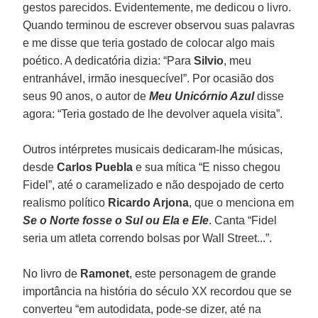
gestos parecidos. Evidentemente, me dedicou o livro.
Quando terminou de escrever observou suas palavras
e me disse que teria gostado de colocar algo mais
poético. A dedicatória dizia: “Para
Silvio
, meu
entranhável, irmão inesquecível”. Por ocasião dos
seus 90 anos, o autor de
Meu Unicórnio Azul
disse
agora: “Teria gostado de lhe devolver aquela visita”.
Outros intérpretes musicais dedicaram-lhe músicas,
desde
Carlos Puebla
e sua mítica “E nisso chegou
Fidel”, até o caramelizado e não despojado de certo
realismo político
Ricardo Arjona
, que o menciona em
S
e o Norte fosse o Sul ou Ela e Ele
. Canta “Fidel
seria um atleta correndo bolsas por Wall Street...”.
No livro de
Ramonet
, este personagem de grande
importância na história do século XX recordou que se
converteu “em autodidata, pode-se dizer, até na