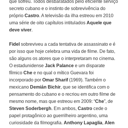
que sofreu. Todos desbaratados pelo eficiente serviço
secreto cubano e o instinto de sobrevivência do
próprio
Castro
. A televisão da ilha estreou em 2010
uma série de oito capítulos intitulados
Aquele que
deve viver
.
Fidel
sobreviveu a cada tentativa de assassinato e é
por isso que hoje celebra uma vida de filme. De fato,
são alguns os atores que o interpretaram no cinema.
O estadunidense
Jack Palance
e um disparate
fílmico
Che
e no qual o mítico Guevara foi
incorporado por
Omar Sharif
(1969). Também o
mexicano
Demián Bichir
, que se identifica com o
pensamento do cubano e o recriou em outro filme de
mesmo nome, mas que estreou em 2009: “
Che
”, de
Steven Soderbergh
. Em ambos,
Castro
cede o
papel protagônico ao guerrilheiro argentino, uma
curiosidade da filmografia.
Anthony Lapaglia
,
Alen