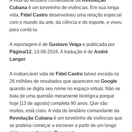
A vida do lendário comandante da
Revolução
Cubana
é um torvelinho de vivências. Em sua longa
vida,
Fidel Castro
desenvolveu uma relação especial
com o mundo da arte, da ciência e do esporte, e viveu
para contá-la.
A reportagem é de
Gustavo Veiga
e publicada por
Página/12
, 13-08-2016. A tradução é de
André
Langer
.
A inabarcável vida de
Fidel Castro
talvez exceda os
26 milhões de resultados que aparecem no
Google
quando se digita seu nome no espaço virtual. Não se
trata de uma questão meramente biológica porque
hoje [13 de agosto] completa 90 anos. Que são
muitos, está claro. A vida do lendário comandante da
Revolução Cubana
é um torvelinho de vivências que
se poderia começar a escrever a partir de um longo