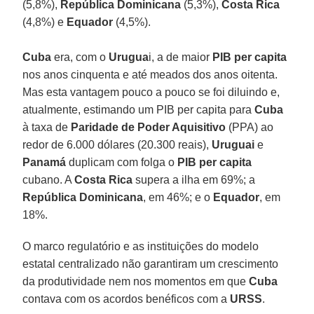
(5,8%),
República Dominicana
(5,3%),
Costa Rica
(4,8%) e
Equador
(4,5%).
Cuba
era, com o
Urugua
i, a de maior
PIB per capita
nos anos cinquenta e até meados dos anos oitenta.
Mas esta vantagem pouco a pouco se foi diluindo e,
atualmente, estimando um PIB per capita para
Cuba
à taxa de
Paridade de Poder Aquisitivo
(PPA) ao
redor de 6.000 dólares (20.300 reais),
Uruguai
e
Panamá
duplicam com folga o
PIB per capita
cubano. A
Costa Rica
supera a ilha em 69%; a
República Dominicana
, em 46%; e o
Equador
, em
18%.
O marco regulatório e as instituições do modelo
estatal centralizado não garantiram um crescimento
da produtividade nem nos momentos em que
Cuba
contava com os acordos benéficos com a
URSS
.