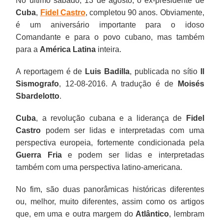
No último sábado, 13 de agosto, o ex-presidente de
Cuba
,
Fidel Castro
, completou 90 anos. Obviamente,
é um aniversário importante para o idoso
Comandante e para o povo cubano, mas também
para a
América Latina
inteira.
A reportagem é de
Luis Badilla
, publicada no sítio
Il
Sismografo
, 12-08-2016. A tradução é de
Moisés
Sbardelotto
.
Cuba
, a revolução cubana e a liderança de
Fidel
Castro
podem ser lidas e interpretadas com uma
perspectiva europeia, fortemente condicionada pela
Guerra Fria
e podem ser lidas e interpretadas
também com uma perspectiva latino-americana.
No fim, são duas panorâmicas históricas diferentes
ou, melhor, muito diferentes, assim como os artigos
que, em uma e outra margem do
Atlântico
, lembram