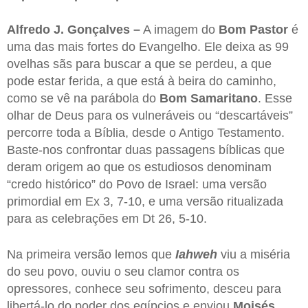
Alfredo J. Gonçalves –
A imagem do
Bom Pastor
é
uma das mais fortes do Evangelho. Ele deixa as 99
ovelhas sãs para buscar a que se perdeu, a que
pode estar ferida, a que está à beira do caminho,
como se vê na parábola do
Bom Samaritano
. Esse
olhar de Deus para os vulneráveis ou “descartáveis”
percorre toda a Bíblia, desde o Antigo Testamento.
Baste-nos confrontar duas passagens bíblicas que
deram origem ao que os estudiosos denominam
“credo histórico” do Povo de Israel: uma versão
primordial em Ex 3, 7-10, e uma versão ritualizada
para as celebrações em Dt 26, 5-10.
Na primeira versão lemos que
Iahweh
viu a miséria
do seu povo, ouviu o seu clamor contra os
opressores, conhece seu sofrimento, desceu para
libertá-lo do poder dos egípcios e enviou
Moisés