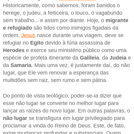
Historicamente, como sabemos, foram banidos o
herege, o judeu, a feiticeira, o louco, o vagabundo
sem trabalho... e assim por diante. Hoje, o
migrante
e refugiado
são tidos como inimigos figadais da
ordem.
Jesus
nasce durante uma viagem, deve se
refugiar no
Egito
devido à fúria assassina de
Herodes
e exerce seu ministério público como uma
espécie de profeta itinerante da
Galileia
, da
Judeia
e
da
Samaria
. Mais uma vez, é justamente daí, do não
lugar, que Ele vem renovar a esperança das
multidões sem raiz, sem rumo e sem pátria.
Do ponto de vista teológico, poder-se-ia dizer que
esse não lugar se converte no melhor lugar para
lançar as raízes do novo lugar. Em outras palavras, o
não lugar
se transfigura em lugar privilegiado para
proclamar a vinda do Reino de Deus. Este, de fato,
exige mudanças profundas e substanciais. Quem