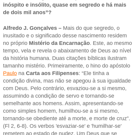
inóspito e insólito, quase em segredo e há mais
de dois mil anos”?
Alfredo J. Gonçalves –
Mais do que segredo, o
inusitado e o significado desse nascimento residem
no próprio
Mistério da Encarnação
. Este, ao mesmo
tempo, vela e revela o abaixamento de Deus ao nível
da história humana. Duas citações bíblicas ilustram
tamanho mistério. Primeiramente, o hino do apóstolo
Paulo
na
Carta aos Filipenses
: “Ele tinha a
condição divina, mas não se apegou à sua igualdade
com Deus. Pelo contrário, esvaziou-se a si mesmo,
assumindo a condição de servo e tornando-se
semelhante aos homens. Assim, apresentando-se
como simples homem, humilhou-se a si mesmo,
tornando-se obediente até a morte, e morte de cruz”.
(Fl 2, 6-8). Os verbos 'esvaziar-se' e 'humilhar-se'
remetem ao estado de nudez. Um Deus que se