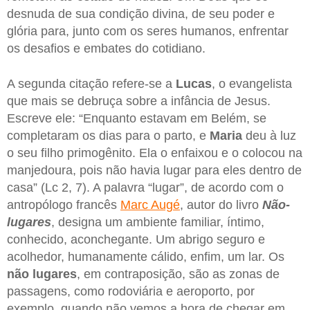
desnuda de sua condição divina, de seu poder e
glória para, junto com os seres humanos, enfrentar
os desafios e embates do cotidiano.
A segunda citação refere-se a
Lucas
, o evangelista
que mais se debruça sobre a infância de Jesus.
Escreve ele: “Enquanto estavam em Belém, se
completaram os dias para o parto, e
Maria
deu à luz
o seu filho primogênito. Ela o enfaixou e o colocou na
manjedoura, pois não havia lugar para eles dentro de
casa” (Lc 2, 7). A palavra “lugar”, de acordo com o
antropólogo francês
Marc Augé
, autor do livro
Não-
lugares
, designa um ambiente familiar, íntimo,
conhecido, aconchegante. Um abrigo seguro e
acolhedor, humanamente cálido, enfim, um lar. Os
não lugares
, em contraposição, são as zonas de
passagens, como rodoviária e aeroporto, por
exemplo, quando não vemos a hora de chegar em