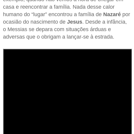
casa e reencontrar a família. Nada desse calor
humano do “lugar” encontrou a família de
Nazaré
por
ocasião do nascimento de
Jesus
. Desde a infância,
o Messias se depara com situações árduas e
adversas que o obrigam a lançar-se à estrada.