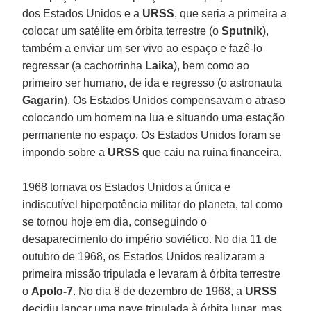
dos Estados Unidos e a
URSS
, que seria a primeira a
colocar um satélite em órbita terrestre (o
Sputnik
),
também a enviar um ser vivo ao espaço e fazê-lo
regressar (a cachorrinha
Laika
), bem como ao
primeiro ser humano, de ida e regresso (o astronauta
Gagarin
). Os Estados Unidos compensavam o atraso
colocando um homem na lua e situando uma estação
permanente no espaço. Os Estados Unidos foram se
impondo sobre a
URSS
que caiu na ruina financeira.
1968 tornava os Estados Unidos a única e
indiscutível hiperpotência militar do planeta, tal como
se tornou hoje em dia, conseguindo o
desaparecimento do império soviético. No dia 11 de
outubro de 1968, os Estados Unidos realizaram a
primeira missão tripulada e levaram à órbita terrestre
o
Apolo-7
. No dia 8 de dezembro de 1968, a
URSS
decidiu lançar uma nave tripulada à órbita lunar, mas