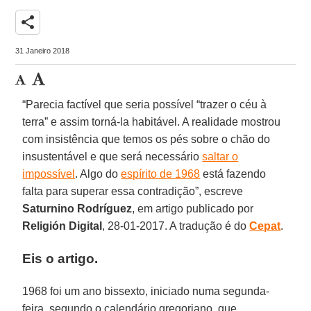
share
31 Janeiro 2018
“Parecia factível que seria possível “trazer o céu à
terra” e assim torná-la habitável. A realidade mostrou
com insistência que temos os pés sobre o chão do
insustentável e que será necessário
saltar o
impossível
. Algo do
espírito de 1968
está fazendo
falta para superar essa contradição”, escreve
Saturnino Rodríguez
, em artigo publicado por
Religión Digital
, 28-01-2017. A tradução é do
Cepat
.
Eis o artigo.
1968 foi um ano bissexto, iniciado numa segunda-
feira, segundo o calendário gregoriano, que