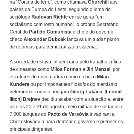
na “Cortina de ferro”, como chamava
Churchill
aos
países da Europa do Leste, seguindo o lema do
sociólogo
Radovan Richte
em se gerar “um
socialismo com rosto humano”, o próprio Secretário
Geral do
Partido Comunista
e chefe do governo
checo
Alexander Dubcek
lançava um audaz plano
de reformas para democratizar o sistema.
A sociedade estava influenciada pelo trabalho crítico
de cineastas como
Milos Forman
e
Jiri Menzel
, por
escritores de envergadura como o checo
Milan
Kundera
ou por importantes filósofos do marxismo
heterodoxo como o húngaro
Georg Lukács
. [
Leonid
Ilítch
]
Brejnev
decidiu acabar com a situação e, entre
os dias 20 e 21 de agosto, meio milhão de soldados e
7.000 tanques do
Pacto de Varsóvia
invadiram a
Checoslováquia para derrotar o governo e prender os
principais dirigentes.