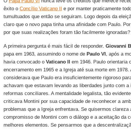
O
Papa Paulo VI
nunca teve os créditos que merece receb
êxito o
Concílio Vaticano II
e por manter praticamente tod
tumultuados que então se seguiram. Logo depois da eleiç
claro que o novo papa tinha uma afinidade com Paulo. Por 
por que suas realizações foram tão facilmente ignoradas?
A primeira pergunta é mais fácil de responder.
Giovanni B
papa em 1963, assumindo o nome de
Paulo VI
, após a m
havia convocado o
Vaticano II
em 1946. Paulo orientaria o
encerramento em 1965 e a Igreja até sua morte em 1978. A 
considerava que Paulo era insuficientemente rigoroso par
achavam que estavam levando as liberdades junto com a
reformas conciliares. A mentalidade legalista, tão eviden
criticava Montini por sua capacidade de reconhecer a amb
problemas que a Igreja enfrentava. Se quisermos clareza 
compromisso de Montini com o diálogo e a aceitação da 
melhores elementos. Se pensarmos que a descentralizaçã