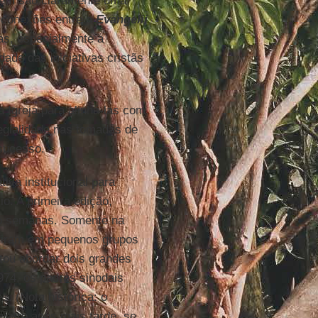
bém são claramente uma
 conexões entre a
Evangelii
as, especialmente a
ade das iniciativas cristãs
a Igreja para alinhá-las com
gialidade nas tomadas de
 sucesso.
ativa institucional para
o. A primeira edição,
tro semanas. Somente na
idiram em pequenos grupos
tou abordar dois grandes
974, os padres sinodais
s. (Nota histórica: o
quatro anos mais tarde, se