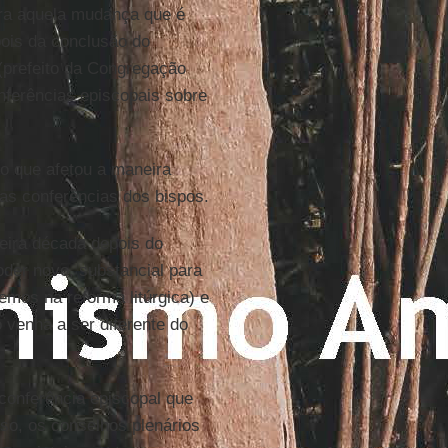
ntra aquela mudança que é
ois da conclusão do
(prefeito da Congregação
onferências episcopais sobre
o que afetou a maneira
as conferências dos bispos.
eira década depois do
der novo, substancial para
emos na reforma litúrgica) e
 venha a ser diferente do
conferência episcopal que
sso, os conselhos plenários