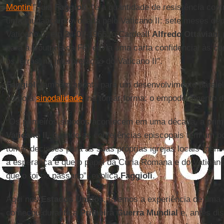
Montini
”, diz
Faggioli
, “é a quantidade de resistência co
uma mudança provocada pelo Vaticano II: sete meses dep
Vaticano II, em 24-07-1966, o Cardeall
Alfredo Ottaviani
para a Doutrina da Fé) envia uma carta confidencial às c
os ‘erros’ na interpretação do Vaticano II”.
Faggioli
também aponta para um desenvolvimento paralel
como a
sinodalidade
iria tomar forma: o empoderamento d
“Os primeiros sínodos acontecem em uma década, a prim
Vaticano II
, quando as conferências episcopais têm um po
tomar decisões para as suas próprias igrejas locais (pens
a esperança é que o papel da Cúria Romana e do Vaticano
que o foi no passado”, explica
Faggioli
.
Aqui nos
Estados Unidos
, tivemos a experiência de uma 
começou durante a
Primeira Guerra Mundial
e, antes di