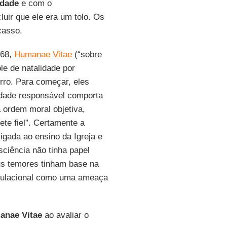
idade
e com o
uir que ele era um tolo. Os
casso.
968,
Humanae Vitae
(“sobre
le de natalidade por
erro. Para começar, eles
idade responsável comporta
 ordem moral objetiva,
ete fiel”. Certamente a
igada ao ensino da Igreja e
ciência não tinha papel
s temores tinham base na
opulacional como uma ameaça
nae Vitae
ao avaliar o