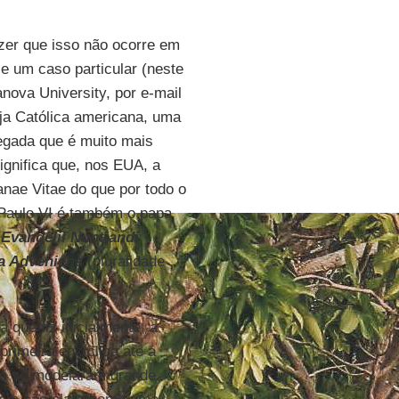
zer que isso não ocorre em
e um caso particular (neste
lanova University, por e-mail
eja Católica americana, uma
gada que é muito mais
ignifica que, nos EUA, a
nae Vitae do que por todo o
, Paulo VI é também o papa
e
Evangelii Nuntiandi
a Adveniens
(pluralidade
 que fiz inicialmente, a
rimeira encíclica até a
não só modelaram grande