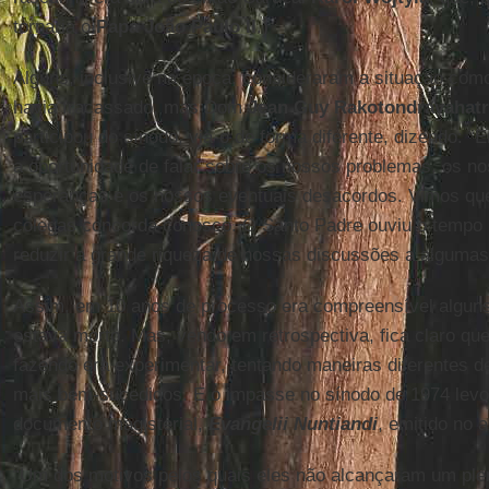
tornaria o
Papa João Paulo II
.)
Alguns, inclusive na época, consideraram a situação com
havia fracassado, mas Dom
Jean Guy Rakotondravahat
participou do sínodo, via-o de forma diferente, dizendo: “
a oportunidade de falar sobre os nossos problemas, os n
esperanças e os nossos eventuais desacordos. Vimos qu
colegas concorda conosco. O Santo Padre ouviu o tempo in
reduzir a grande riqueza de nossas discussões a alguma
Assim, em 10 anos de processo era compreensível algun
estava morto. Mas, vendo em retrospectiva, fica claro qu
fazendo era experimentar, tentando maneiras diferentes d
mais bem-sucedidos. E o impasse no sínodo de 1974 levo
documento magisterial,
Evangelii Nuntiandi
, emitido no 
“Um dos motivos pelos quais eles não alcançaram um ple