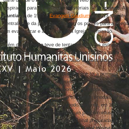
parte do que o
Papa João Paulo II
veio a dizer, mas tam
inspiração para os ensinos magisteriais de
Francisco
. As
Nuntiandi
de 1975 e
Evangelii Gaudium
de 2013 são óbvi
centralidade da preocupação com os pobres para a integrid
em evangelizar e a ideia de uma Igreja em missão.
Além disso,
Paulo
teve de tentar reformar as estruturas d
o claro chamado do
Concílio Vaticano II
a uma maior cole
decisão. É preciso dizer: ele, Paulo VI, nem sempre teve
Pensemos no
Sínodo dos Bispos
, que foi a primeira tent
introduzir uma tomada de decisão colegiada após o Concíli
realizada em 1967, tentou abordar cinco tópicos em qua
segunda edição, em 1969, que os padres sinodais se div
de discussão por idioma. O sínodo seguinte, em 1971, ten
temas, e o texto resultante ficou um pouco confuso. Em 1
rejeitaram o esboço da declaração final preparada para ele
rascunho era obra do então Cardeal
Karol Wojtyla
, que, 