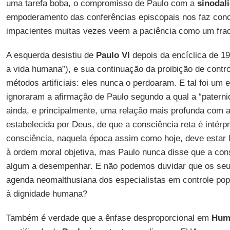
uma tarefa boba, o compromisso de Paulo com a
sinodal
empoderamento das conferências episcopais nos faz concl
impacientes muitas vezes veem a paciência como um fra
A esquerda desistiu de
Paulo VI
depois da encíclica de 1
a vida humana”), e sua continuação da proibição de contro
métodos artificiais: eles nunca o perdoaram. E tal foi um 
ignoraram a afirmação de Paulo segundo a qual a “patern
ainda, e principalmente, uma relação mais profunda com a
estabelecida por Deus, de que a consciência reta é intérpr
consciência, naquela época assim como hoje, deve estar l
à ordem moral objetiva, mas Paulo nunca disse que a cons
algum a desempenhar. E não podemos duvidar que os seu
agenda neomalthusiana dos especialistas em controle p
à dignidade humana?
Também é verdade que a ênfase desproporcional em
Huma