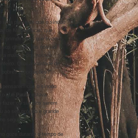
o uma prova de que o sínodo
ra
, de Madagascar, que
Era primeira vez que tivemos
ossos desejos, as nossas
e a maioria dos nossos
teiro. Qual a validade de
s pobres proposições?”
s pensarem que o sínodo
e o que
Paulo
estava
e fazer os sínodos serem
u ao seu próprio e grande
ano seguinte.
no gozo durante o tempo de