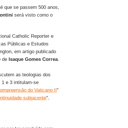
até que se passem 500 anos,
ontini
será visto como o
tional Catholic Reporter e
icas Públicas e Estudos
ngton, em artigo publicado
é de
Isaque Gomes Correa
.
iscutem as teologias dos
1 e 3 intitulam-se
compreensão do Vaticano II
”
ontinuidade subjacente
".