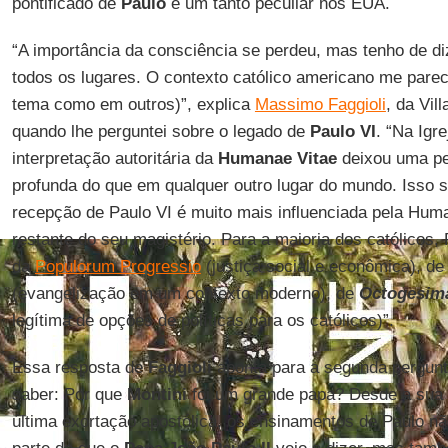
pontificado de
Paulo
é um tanto peculiar nos EUA.
“A importância da consciência se perdeu, mas tenho de di
todos os lugares. O contexto católico americano me parec
tema como em outros)”, explica
Massimo Faggioli
, da Vil
quando lhe perguntei sobre o legado de
Paulo VI
. “Na Igr
interpretação autoritária da
Humanae Vitae
deixou uma pe
profunda do que em qualquer outro lugar do mundo. Isso s
recepção de Paulo VI é muito mais influenciada pela Huma
restante do seu magistério. Para a maioria dos católicos
da
Populorum Progressio
(justiça social e econômica), d
(evangelização em um contexto moderno), de
Octogesim
legítima de opções de políticas para os católicos)”.
Essa resposta de
Faggioli
aponta para a segunda pergunta
saber: Por que
Montini
foi um grande papa? Desde a sua p
última exortação apostólica, os ensinamentos de Paulo 