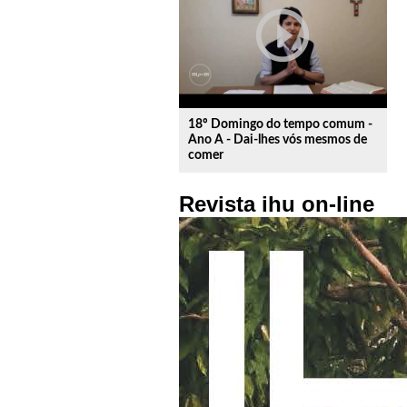
play_circle_outline
18º Domingo do tempo comum -
Ano A - Dai-lhes vós mesmos de
comer
Revista ihu on-line