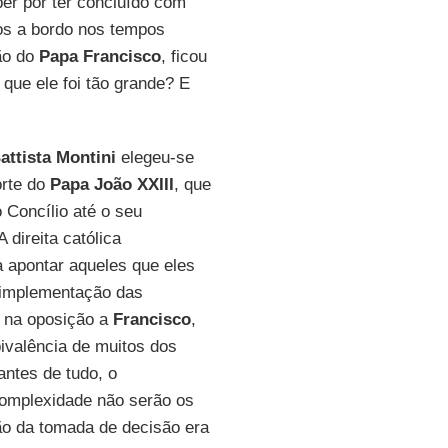
er por ter concluído com
os a bordo nos tempos
ão do
Papa Francisco
, ficou
que ele foi tão grande? E
attista Montini
elegeu-se
orte do
Papa João XXIII
, que
 Concílio até o seu
direita católica
a apontar aqueles que eles
 implementação das
te na oposição a
Francisco
,
ivalência de muitos dos
antes de tudo, o
complexidade não serão os
o da tomada de decisão era