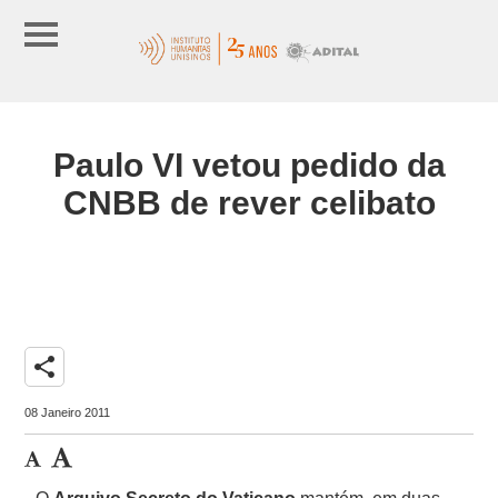
Paulo VI vetou pedido da
CNBB de rever celibato
share
08 Janeiro 2011