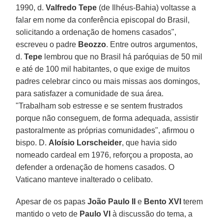
1990, d.
Valfredo Tepe
(de Ilhéus-Bahia) voltasse a
falar em nome da conferência episcopal do Brasil,
solicitando a ordenação de homens casados",
escreveu o padre
Beozzo
. Entre outros argumentos,
d.
Tepe
lembrou que no Brasil há paróquias de 50 mil
e até de 100 mil habitantes, o que exige de muitos
padres celebrar cinco ou mais missas aos domingos,
para satisfazer a comunidade de sua área.
"Trabalham sob estresse e se sentem frustrados
porque não conseguem, de forma adequada, assistir
pastoralmente as próprias comunidades", afirmou o
bispo. D.
Aloísio Lorscheider
, que havia sido
nomeado cardeal em 1976, reforçou a proposta, ao
defender a ordenação de homens casados. O
Vaticano manteve inalterado o celibato.
Apesar de os papas
João Paulo II
e
Bento XVI
terem
mantido o veto de
Paulo VI
à discussão do tema, a