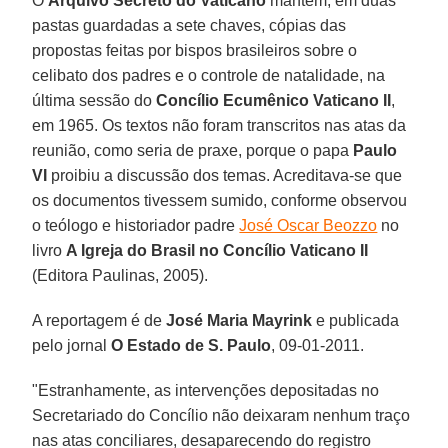
O
Arquivo Secreto do Vaticano
mantém, em duas
pastas guardadas a sete chaves, cópias das
propostas feitas por bispos brasileiros sobre o
celibato dos padres e o controle de natalidade, na
última sessão do
Concílio Ecumênico Vaticano II
,
em 1965. Os textos não foram transcritos nas atas da
reunião, como seria de praxe, porque o papa
Paulo
VI
proibiu a discussão dos temas. Acreditava-se que
os documentos tivessem sumido, conforme observou
o teólogo e historiador padre
José Oscar Beozzo
no
livro
A Igreja do Brasil no Concílio Vaticano II
(Editora Paulinas, 2005).
A reportagem é de
José Maria Mayrink
e publicada
pelo jornal
O Estado de S. Paulo
, 09-01-2011.
"Estranhamente, as intervenções depositadas no
Secretariado do Concílio não deixaram nenhum traço
nas atas conciliares, desaparecendo do registro