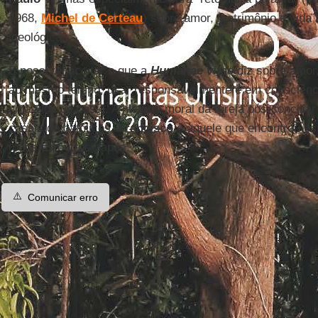
1968,
Michel de Certeau
) sobre amor, matrimônio e vid
ideológica.
É possível aceitar o que a
Humanae vitae
diz sobre amor,
ao mesmo tempo, usar responsavelmente e em consciênci
uma vida de casal. A história moral da Igreja pós-concilia
casais de católicos.
Francisco
é aquele que encontrou es
todos os outros papas.
⚠️
Comunicar erro