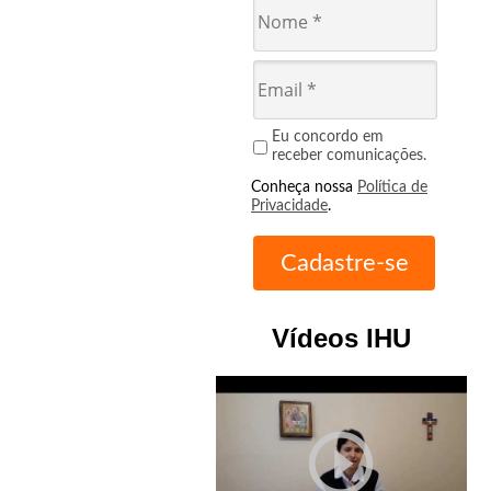
Eu concordo em
receber comunicações.
Conheça nossa
Política de
Privacidade
.
Vídeos IHU
play_circle_outline