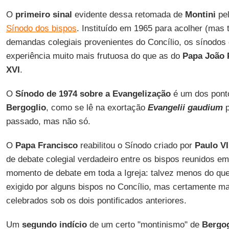
O
primeiro sinal
evidente dessa retomada de
Montini
pe
Sínodo dos bispos
. Instituído em 1965 para acolher (mas
demandas colegiais provenientes do Concílio, os sínodos
experiência muito mais frutuosa do que as do
Papa João P
XVI
.
O
Sínodo de 1974 sobre a Evangelização
é um dos ponto
Bergoglio
, como se lê na exortação
Evangelii gaudium
p
passado, mas não só.
O
Papa Francisco
reabilitou o Sínodo criado por
Paulo VI
de debate colegial verdadeiro entre os bispos reunidos e
momento de debate em toda a Igreja: talvez menos do qu
exigido por alguns bispos no Concílio, mas certamente m
celebrados sob os dois pontificados anteriores.
Um
segundo indício
de um certo "montinismo" de
Bergog