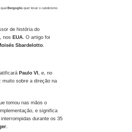
 qual
Bergoglio
quer levar o catolicismo
ssor de história do
, nos
EUA
. O artigo foi
oisés Sbardelotto
.
tificará
Paulo VI
, e, no
z muito sobre a direção na
que tomou nas mãos o
implementação, e significa
 interrompidas durante os 35
ger
.