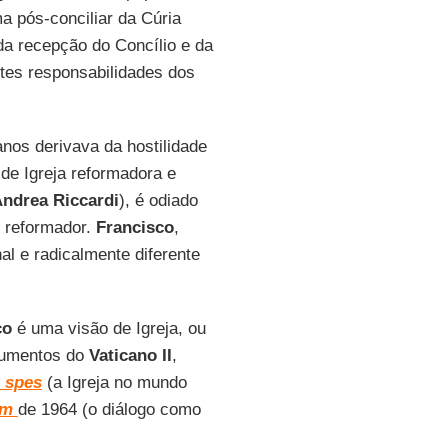
a pós-conciliar da Cúria
a recepção do Concílio e da
tes responsabilidades dos
anos derivava da hostilidade
de Igreja reformadora e
ndrea Riccardi
), é odiado
o reformador.
Francisco
,
nal e radicalmente diferente
co
é uma visão de Igreja, ou
ocumentos do
Vaticano II
,
 spes
(a Igreja no mundo
am
de 1964 (o diálogo como