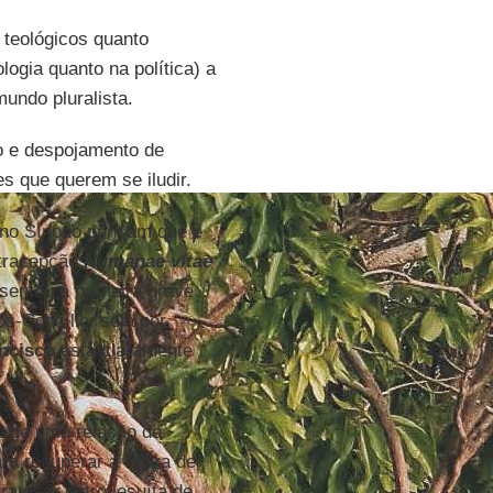
 teológicos quanto
logia quanto na política) a
mundo pluralista.
o e despojamento de
es que querem se iludir.
s no Sínodo pensam que é
ntracepção
Humanae vitae
esentou a primeira grave
ós-Concílio, seja por
ncisco
está claramente
 e de uma relação de
ra recuperar a figura de
ra usar outro jesuíta de