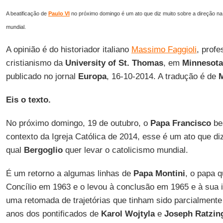
A beatificação de
Paulo VI
no próximo domingo é um ato que diz muito sobre a direção na
mundial.
A opinião é do historiador italiano
Massimo Faggioli
, profe
cristianismo da
University of St. Thomas
, em
Minnesota
publicado no jornal
Europa
, 16-10-2014. A tradução é de
M
Eis o texto.
No próximo domingo, 19 de outubro, o
Papa Francisco
bea
contexto da Igreja Católica de 2014, esse é um ato que di
qual
Bergoglio
quer levar o catolicismo mundial.
É um retorno a algumas linhas de
Papa Montini
, o papa 
Concílio em 1963 e o levou à conclusão em 1965 e à sua 
uma retomada de trajetórias que tinham sido parcialmente
anos dos pontificados de
Karol Wojtyla
e
Joseph Ratzin