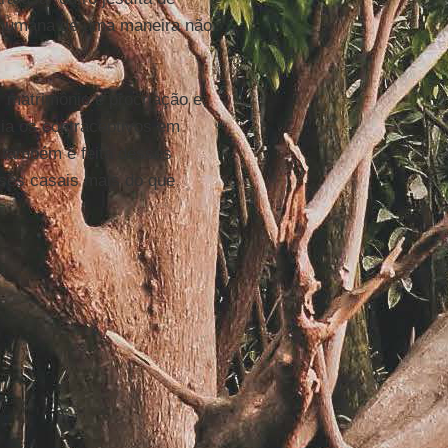
a humana de uma maneira não
 matrimônio e procriação e,
a os contraceptivos em
r também é feita desses
ses casais mais do que