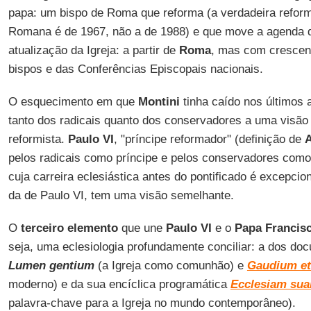
papa: um bispo de Roma que reforma (a verdadeira reform
Romana é de 1967, não a de 1988) e que move a agenda d
atualização da Igreja: a partir de
Roma
, mas com crescen
bispos e das Conferências Episcopais nacionais.
O esquecimento em que
Montini
tinha caído nos últimos 
tanto dos radicais quanto dos conservadores a uma visão 
reformista.
Paulo VI
, "príncipe reformador" (definição de
A
pelos radicais como príncipe e pelos conservadores com
cuja carreira eclesiástica antes do pontificado é excepcio
da de Paulo VI, tem uma visão semelhante.
O
terceiro elemento
que une
Paulo VI
e o
Papa Francis
seja, uma eclesiologia profundamente conciliar: a dos d
Lumen gentium
(a Igreja como comunhão) e
Gaudium et
moderno) e da sua encíclica programática
Ecclesiam su
palavra-chave para a Igreja no mundo contemporâneo).