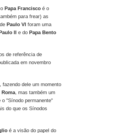
lo
Papa Francisco
é o
 também para frear) as
 de
Paulo VI
foram uma
aulo II
e do
Papa Bento
s de referência de
ublicada em novembro
, fazendo dele um momento
m
Roma
, mas também um
e o "Sínodo permanente"
ais do que os Sínodos
lio
é a visão do papel do