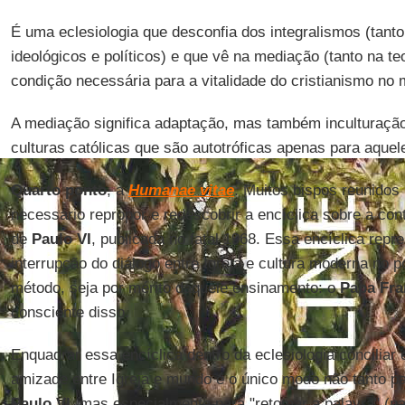
É uma eclesiologia que desconfia dos integralismos (tanto
ideológicos e políticos) e que vê na mediação (tanto na teo
condição necessária para a vitalidade do cristianismo no 
A mediação significa adaptação, mas também inculturaçã
culturas católicas que são autotróficas apenas para aquel
Quarto ponto
, a
Humanae vitae
. Muitos bispos reunido
necessário repropor e redescobrir a encíclica sobre a co
de
Paulo VI
, publicada no fatal 1968. Essa encíclica repr
interrupção do diálogo entre Igreja e cultura moderna no p
método, seja por mérito daquele ensinamento: o
Papa Fra
consciente disso.
Enquadrar essa encíclica dentro da eclesiologia conciliar
amizade entre Igreja e mundo é o único modo não tanto pa
Paulo VI
, mas especialmente para "retomar a palavra" (pa