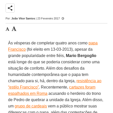
share
Por:
João Vitor Santos
| 23 Fevereiro 2017
Às vésperas de completar quatro anos como
papa
Francisco
(foi eleito em 13-03-2013), apesar da
grande popularidade entre fiéis,
Mario Bergoglio
está longe do que se poderia considerar como uma
situação de conforto. Além dos desafios da
humanidade contemporânea que o papa tem
chamado para si, há, dentro da Igreja,
resistência ao
“estilo Francisco”
. Recentemente,
cartazes foram
espalhados em Roma
acusando o herdeiro do trono
de Pedro de quebrar a unidade da Igreja. Além disso,
um
grupo de cardeais
vem a público mostrar suas
diferenças com o papa, além das contestações de