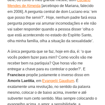
Mendes de Almeida
[arcebispo de Mariana, falecido
em 2006]. A pergunta central de dom Luciano era: ‘em
que posso lhe servir?’. Hoje, nenhum padre fará essa
pergunta porque vai arrumar incomodações e ele não
vai saber responder quando a pessoa disser ‘olha o
que está acontecendo no estado do Espírito Santo,
olha minha família, olha a situação da sexualidade’.
A única pergunta que se faz, hoje em dia, é: ‘o que
vocês podem fazer para mim? Como vocês vão me
receber bem na paróquia? Que horas vão me
entregar a chave para eu controlar o poder?’. E
Francisco
propõe justamente o inverso disso em
Amoris Laetitia
, em
Evangelii Gaudium
. É
exatamente uma revolução, no sentido da palavra
mesmo, colocar o de baixo acima, inverter e até
subverter num certo sentido. Mas sempre colocando o
evangelho acima, o amor, a sensibilidade, a