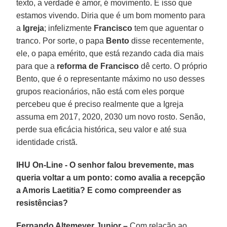
texto, a verdade é amor, é movimento. É isso que
estamos vivendo. Diria que é um bom momento para
a
Igreja
; infelizmente
Francisco
tem que aguentar o
tranco. Por sorte, o papa
Bento
disse recentemente,
ele, o papa emérito, que está rezando cada dia mais
para que a
reforma de Francisco
dê certo. O próprio
Bento, que é o representante máximo no uso desses
grupos reacionários, não está com eles porque
percebeu que é preciso realmente que a Igreja
assuma em 2017, 2020, 2030 um novo rosto. Senão,
perde sua eficácia histórica, seu valor e até sua
identidade cristã.
IHU On-Line - O senhor falou brevemente, mas
queria voltar a um ponto: como avalia a recepção
a Amoris Laetitia? E como compreender as
resistências?
Fernando Altemeyer Junior –
Com relação ao