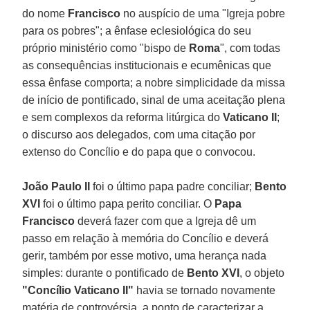
do nome
Francisco
no auspício de uma "Igreja pobre
para os pobres"; a ênfase eclesiológica do seu
próprio ministério como "bispo de
Roma
", com todas
as consequências institucionais e ecumênicas que
essa ênfase comporta; a nobre simplicidade da missa
de início de pontificado, sinal de uma aceitação plena
e sem complexos da reforma litúrgica do
Vaticano II
;
o discurso aos delegados, com uma citação por
extenso do Concílio e do papa que o convocou.
João Paulo II
foi o último papa padre conciliar;
Bento
XVI
foi o último papa perito conciliar. O
Papa
Francisco
deverá fazer com que a Igreja dê um
passo em relação à memória do Concílio e deverá
gerir, também por esse motivo, uma herança nada
simples: durante o pontificado de
Bento XVI
, o objeto
"Concílio Vaticano II"
havia se tornado novamente
matéria de controvérsia, a ponto de caracterizar a