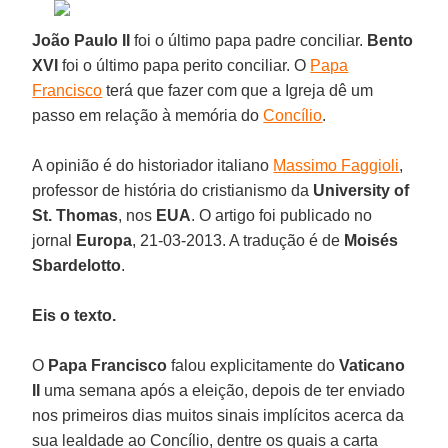
João Paulo II
foi o último papa padre conciliar.
Bento
XVI
foi o último papa perito conciliar. O
Papa
Francisco
terá que fazer com que a Igreja dê um
passo em relação à memória do
Concílio
.
A opinião é do historiador italiano
Massimo Faggioli
,
professor de história do cristianismo da
University of
St. Thomas
, nos
EUA
. O artigo foi publicado no
jornal
Europa
, 21-03-2013. A tradução é de
Moisés
Sbardelotto
.
Eis o texto.
O
Papa Francisco
falou explicitamente do
Vaticano
II
uma semana após a eleição, depois de ter enviado
nos primeiros dias muitos sinais implícitos acerca da
sua lealdade ao Concílio, dentre os quais a carta