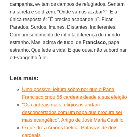
campanha, evitam os campos de refugiados. Sentam
na janela e se dizem: "Onde vamos acabar?". E a
única resposta é: "É preciso acabar de ir". Ficar.
Parados. Surdos. Imunes. Distantes. Indiferentes.
Com um sentimento de infinita diferença do mundo
estranho. Mas, acima de tudo, de
Francisco
, papa
estranho. Que fede a vida. E que ousa não subordinar
o Evangelho à lei.
Leia mais:
Uma possível leitura sobre por que o Papa
Francisco criou 56 cardeais desde a sua eleição
“Os cardeais mais religiosos andam
desconcertados com um papa que procura ser
mais evangélico”. Artigo de José María Castillo
O que diz a Amoris laetitia. Palavras de dois
cardeais