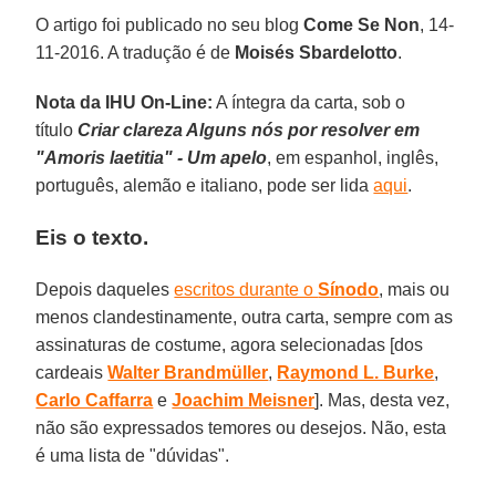
O artigo foi publicado no seu blog
Come Se Non
, 14-
11-2016. A tradução é de
Moisés Sbardelotto
.
Nota da IHU On-Line:
A íntegra da carta, sob o
título
Criar clareza Alguns nós por resolver em
"Amoris laetitia" - Um apelo
, em espanhol, inglês,
português, alemão e italiano, pode ser lida
aqui
.
Eis o texto.
Depois daqueles
escritos durante o
Sínodo
, mais ou
menos clandestinamente, outra carta, sempre com as
assinaturas de costume, agora selecionadas [dos
cardeais
Walter Brandmüller
,
Raymond L. Burke
,
Carlo Caffarra
e
Joachim Meisner
]. Mas, desta vez,
não são expressados temores ou desejos. Não, esta
é uma lista de "dúvidas".