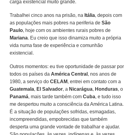
carga existencial muito grande.
Trabalhei cinco anos na prisão, na
Itália
, depois com
as populações mais pobres na periferia de
São
Paulo
, hoje com os ambientes rurais pobres de
Mariana
. Eu creio que isso dinamiza muito a própria
vida numa fase de experiência e comunhão
existencial.
Outros momentos: eu tive oportunidade de passar por
todos os países da
América Central
, nos anos de
1980, a serviço do
CELAM
, entrei em contato com a
Guatemala
,
El Salvador
, a
Nicarágua
,
Honduras
, o
Panamá
, mais tarde também com
Cuba
, e tudo isso
me despertou muito a consciência da América Latina.
É a situação de populações sofridas, esmagadas,
incompreendidas, empobrecidas que também
desperta uma grande vontade de trabalhar e ajudar.
São populações, às vezes, indígenas e, às vezes,