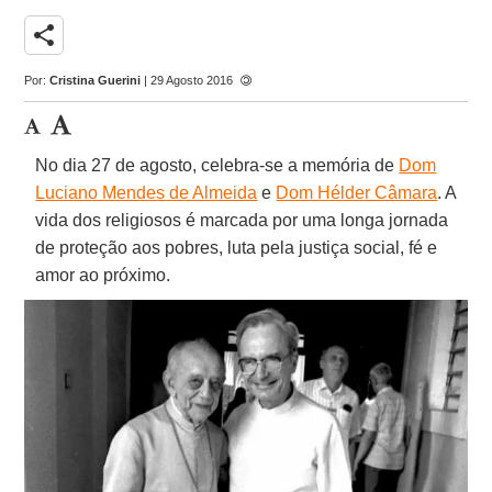
share
Por:
Cristina Guerini
| 29 Agosto 2016
No dia 27 de agosto, celebra-se a memória de
Dom
Luciano Mendes de Almeida
e
Dom Hélder Câmara
. A
vida dos religiosos é marcada por uma longa jornada
de proteção aos pobres, luta pela justiça social, fé e
amor ao próximo.