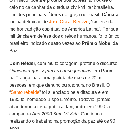
O místico, poeta e protetor dos pobres, tornou-se o
calo no calcanhar da ditadura civil-militar brasileira.
Um dos principais líderes da Igreja no Brasil,
Câmara
foi, na definição de
José Oscar Beozzo
, “síntese da
melhor tradição espiritual da América Latina”. Por sua
militância em defesa dos direitos humanos, foi o único
brasileiro indicado quatro vezes ao
Prêmio Nobel da
Paz
.
Dom Hélder
, com muita coragem, proferiu o discurso
Quaisquer que sejam as consequências
, em
Paris
,
na França, para uma plateia de mais de 20 mil
pessoas, em que denunciou a tortura no Brasil. O
“
Santo rebelde
” foi silenciado pela ditadura e em
1985 foi nomeado Bispo Emérito. Todavia, jamais
abandonou a cena pública, lançando, em 1990, a
campanha
Ano 2000 Sem Miséria
. Continuou
realizando o trabalho na promoção da paz até os 90
anos.