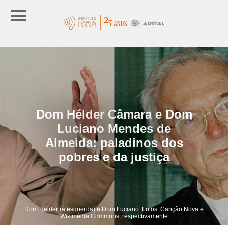
Dom Hélder Câmara e Dom
Luciano Mendes de
Almeida: paladinos dos
pobres e da justiça
Dom Hélder (à esquerda) e Dom Luciano. Fotos: Canção Nova e
Wikimédia Commons, respectivamente