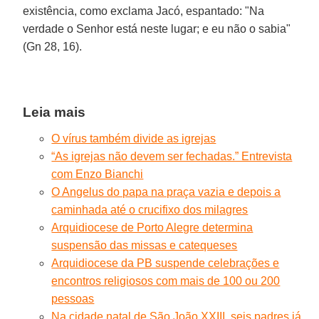
existência, como exclama Jacó, espantado: "Na
verdade o Senhor está neste lugar; e eu não o sabia"
(Gn 28, 16).
Leia mais
O vírus também divide as igrejas
“As igrejas não devem ser fechadas.” Entrevista
com Enzo Bianchi
O Angelus do papa na praça vazia e depois a
caminhada até o crucifixo dos milagres
Arquidiocese de Porto Alegre determina
suspensão das missas e catequeses
Arquidiocese da PB suspende celebrações e
encontros religiosos com mais de 100 ou 200
pessoas
Na cidade natal de São João XXIII, seis padres já