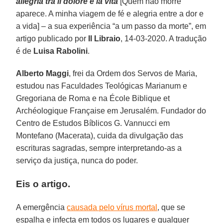
allegria tra il dolore e la vita
[Quem não morre
aparece. A minha viagem de fé e alegria entre a dor e
a vida] – a sua experiência “a um passo da morte”, em
artigo publicado por
Il Libraio
, 14-03-2020. A tradução
é de
Luisa Rabolini
.
Alberto Maggi
, frei da Ordem dos Servos de Maria,
estudou nas Faculdades Teológicas Marianum e
Gregoriana de Roma e na École Biblique et
Archéologique Française em Jerusalém. Fundador do
Centro de Estudos Bíblicos G. Vannucci em
Montefano (Macerata), cuida da divulgação das
escrituras sagradas, sempre interpretando-as a
serviço da justiça, nunca do poder.
Eis o artigo.
A emergência
causada pelo vírus mortal
, que se
espalha e infecta em todos os lugares e qualquer