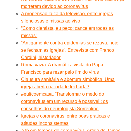
morreram devido ao coronavírus
A propensão laica da televisão, entre igrejas
silenciosas e missas ao vivo
“Como cientista, eu peço: cancelem todas as
missas”
“Antigamente contra epidemias se rezava, hoje
se fecham as igrejas”. Entrevista com Franco
Cardini, historiador
Roma vazia. A dramática visita do Papa
Francisco para rezar pelo fim do vírus
Clausura sanitária e abertura simbólica. Uma
igreja aberta na cidade fechada?
#euficoemcasa. ‘Transformar o medo do
coronavírus em um recurso é possível’: os
conselhos do neurologista Sorrentino
Igrejas e coronavírus, entre boas práticas e
atitudes inconsistentes
A fé em tempos de coronavírus. Artigo de James