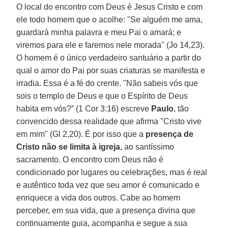
O local do encontro com Deus é Jesus Cristo e com
ele todo homem que o acolhe: "Se alguém me ama,
guardará minha palavra e meu Pai o amará; e
viremos para ele e faremos nele morada" (Jo 14,23).
O homem é o único verdadeiro santuário a partir do
qual o amor do Pai por suas criaturas se manifesta e
irradia. Essa é a fé do crente. "Não sabeis vós que
sois o templo de Deus e que o Espírito de Deus
habita em vós?” (1 Cor 3:16) escreve
Paulo
, tão
convencido dessa realidade que afirma "Cristo vive
em mim" (Gl 2,20). É por isso que a
presença de
Cristo não se limita à igreja
, ao santíssimo
sacramento. O encontro com Deus não é
condicionado por lugares ou celebrações, mas é real
e autêntico toda vez que seu amor é comunicado e
enriquece a vida dos outros. Cabe ao homem
perceber, em sua vida, que a presença divina que
continuamente guia, acompanha e segue a sua