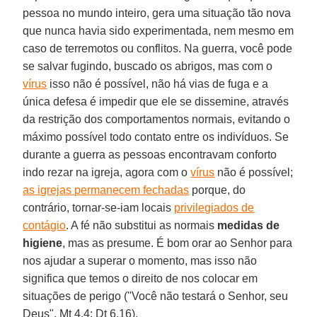
pessoa no mundo inteiro, gera uma situação tão nova
que nunca havia sido experimentada, nem mesmo em
caso de terremotos ou conflitos. Na guerra, você pode
se salvar fugindo, buscado os abrigos, mas com o
vírus
isso não é possível, não há vias de fuga e a
única defesa é impedir que ele se dissemine, através
da restrição dos comportamentos normais, evitando o
máximo possível todo contato entre os indivíduos. Se
durante a guerra as pessoas encontravam conforto
indo rezar na igreja, agora com o
vírus
não é possível;
as igrejas permanecem fechadas
porque, do
contrário, tornar-se-iam locais
privilegiados de
contágio
. A fé não substitui as normais
medidas de
higiene
, mas as presume. É bom orar ao Senhor para
nos ajudar a superar o momento, mas isso não
significa que temos o direito de nos colocar em
situações de perigo ("Você não testará o Senhor, seu
Deus", Mt 4,4; Dt 6,16).