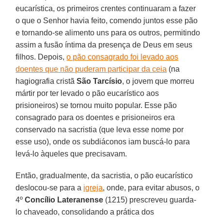
eucarística, os primeiros crentes continuaram a fazer
o que o Senhor havia feito, comendo juntos esse pão
e tornando-se alimento uns para os outros, permitindo
assim a fusão íntima da presença de Deus em seus
filhos. Depois,
o pão consagrado foi levado aos
doentes que não puderam participar da ceia
(na
hagiografia cristã
São Tarcísio
, o jovem que morreu
mártir por ter levado o pão eucarístico aos
prisioneiros) se tornou muito popular. Esse pão
consagrado para os doentes e prisioneiros era
conservado na sacristia (que leva esse nome por
esse uso), onde os subdiáconos iam buscá-lo para
levá-lo àqueles que precisavam.
Então, gradualmente, da sacristia, o pão eucarístico
deslocou-se para a
igreja
, onde, para evitar abusos, o
4º
Concílio Lateranense
(1215) prescreveu guarda-
lo chaveado, consolidando a prática dos