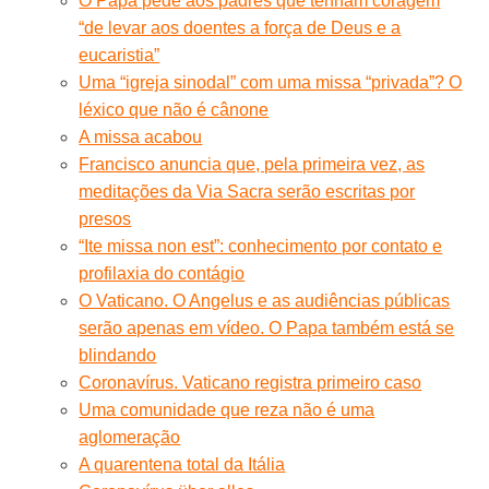
O Papa pede aos padres que tenham coragem
“de levar aos doentes a força de Deus e a
eucaristia”
Uma “igreja sinodal” com uma missa “privada”? O
léxico que não é cânone
A missa acabou
Francisco anuncia que, pela primeira vez, as
meditações da Via Sacra serão escritas por
presos
“Ite missa non est”: conhecimento por contato e
profilaxia do contágio
O Vaticano. O Angelus e as audiências públicas
serão apenas em vídeo. O Papa também está se
blindando
Coronavírus. Vaticano registra primeiro caso
Uma comunidade que reza não é uma
aglomeração
A quarentena total da Itália