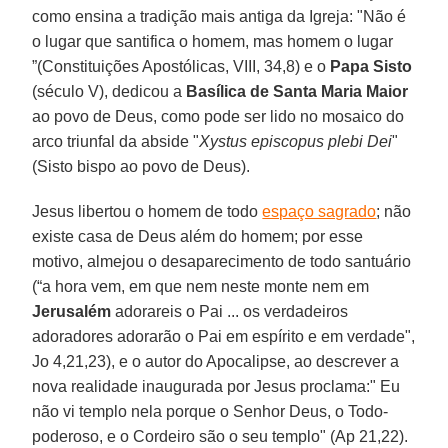
como ensina a tradição mais antiga da Igreja: "Não é
o lugar que santifica o homem, mas homem o lugar
”(Constituições Apostólicas, VIII, 34,8) e o
Papa Sisto
(século V), dedicou a
Basílica de Santa Maria Maior
ao povo de Deus, como pode ser lido no mosaico do
arco triunfal da abside "
Xystus episcopus plebi Dei
"
(Sisto bispo ao povo de Deus).
Jesus libertou o homem de todo
espaço sagrado
; não
existe casa de Deus além do homem; por esse
motivo, almejou o desaparecimento de todo santuário
(“a hora vem, em que nem neste monte nem em
Jerusalém
adorareis o Pai ... os verdadeiros
adoradores adorarão o Pai em espírito e em verdade",
Jo 4,21,23), e o autor do Apocalipse, ao descrever a
nova realidade inaugurada por Jesus proclama:" Eu
não vi templo nela porque o Senhor Deus, o Todo-
poderoso, e o Cordeiro são o seu templo" (Ap 21,22).