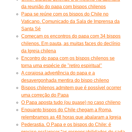
da reunião do papa com bispos chilenos
Papa se reúne com os bispos do Chile no
Vaticano. Comunicado da Sala de Imprensa da
Santa Sé
Começam os encontros do papa com 34 bispos
chilenos. Em pauta, as muitas faces do declínio
da Igreja chilena
Encontro do papa com os bispos chilenos se
torna uma espécie de ''retiro espiritual''
A corajosa advertência do papa e a
desavergonhada mentira do bispo chileno
Bispos chilenos admitem que é possível ocorrer
uma correção do Papa
O Papa aposta tudo (ou quase) no caso chileno
Enquanto bispos do Chile chegam a Roma,
relembramos as 48 horas que abalaram a Igreja
Pederastia. O Papa e os bispos do Chile: é
preciso esclarecer “as responsabilidades de cada