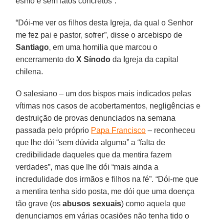
esmo e sem fatos concretos”.
“Dói-me ver os filhos desta Igreja, da qual o Senhor
me fez pai e pastor, sofrer”, disse o arcebispo de
Santiago
, em uma homilia que marcou o
encerramento do
X Sínodo
da Igreja da capital
chilena.
O salesiano – um dos bispos mais indicados pelas
vítimas nos casos de acobertamentos, negligências e
destruição de provas denunciados na semana
passada pelo próprio
Papa Francisco
– reconheceu
que lhe dói “sem dúvida alguma” a “falta de
credibilidade daqueles que da mentira fazem
verdades”, mas que lhe dói “mais ainda a
incredulidade dos irmãos e filhos na fé”. “Dói-me que
a mentira tenha sido posta, me dói que uma doença
tão grave (os
abusos sexuais
) como aquela que
denunciamos em várias ocasiões não tenha tido o