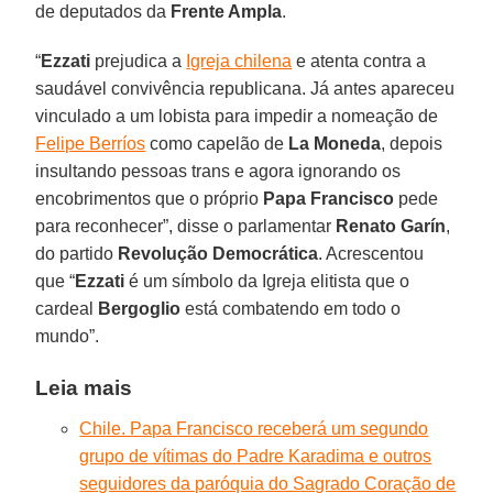
de deputados da
Frente Ampla
.
“
Ezzati
prejudica a
Igreja chilena
e atenta contra a
saudável convivência republicana. Já antes apareceu
vinculado a um lobista para impedir a nomeação de
Felipe Berríos
como capelão de
La Moneda
, depois
insultando pessoas trans e agora ignorando os
encobrimentos que o próprio
Papa Francisco
pede
para reconhecer”, disse o parlamentar
Renato Garín
,
do partido
Revolução
Democrática
. Acrescentou
que “
Ezzati
é um símbolo da Igreja elitista que o
cardeal
Bergoglio
está combatendo em todo o
mundo”.
Leia mais
Chile. Papa Francisco receberá um segundo
grupo de vítimas do Padre Karadima e outros
seguidores da paróquia do Sagrado Coração de