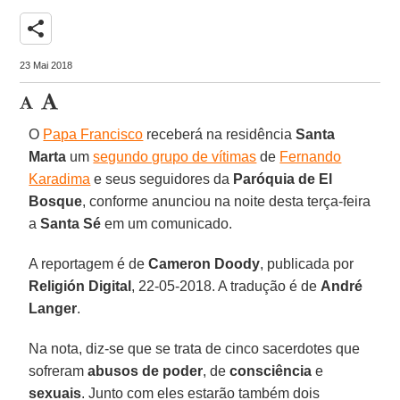
share
23 Mai 2018
O
Papa Francisco
receberá na residência
Santa
Marta
um
segundo grupo de vítimas
de
Fernando
Karadima
e seus seguidores da
Paróquia de El
Bosque
, conforme anunciou na noite desta terça-feira
a
Santa Sé
em um comunicado.
A reportagem é de
Cameron Doody
, publicada por
Religión Digital
, 22-05-2018. A tradução é de
André
Langer
.
Na nota, diz-se que se trata de cinco sacerdotes que
sofreram
abusos de poder
, de
consciência
e
sexuais
. Junto com eles estarão também dois