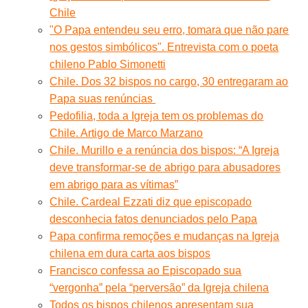
Chile
"O Papa entendeu seu erro, tomara que não pare
nos gestos simbólicos". Entrevista com o poeta
chileno Pablo Simonetti
Chile. Dos 32 bispos no cargo, 30 entregaram ao
Papa suas renúncias
Pedofilia, toda a Igreja tem os problemas do
Chile. Artigo de Marco Marzano
Chile. Murillo e a renúncia dos bispos: “A Igreja
deve transformar-se de abrigo para abusadores
em abrigo para as vítimas”
Chile. Cardeal Ezzati diz que episcopado
desconhecia fatos denunciados pelo Papa
Papa confirma remoções e mudanças na Igreja
chilena em dura carta aos bispos
Francisco confessa ao Episcopado sua
“vergonha” pela “perversão” da Igreja chilena
Todos os bispos chilenos apresentam sua