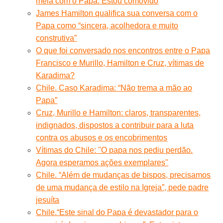
meia com o Papa. Estou comovido
James Hamilton qualifica sua conversa com o
Papa como “sincera, acolhedora e muito
construtiva”
O que foi conversado nos encontros entre o Papa
Francisco e Murillo, Hamilton e Cruz, vítimas de
Karadima?
Chile. Caso Karadima: “Não trema a mão ao
Papa”
Cruz, Murillo e Hamilton: claros, transparentes,
indignados, dispostos a contribuir para a luta
contra os abusos e os encobrimentos
Vítimas do Chile: ''O papa nos pediu perdão.
Agora esperamos ações exemplares''
Chile. “Além de mudanças de bispos, precisamos
de uma mudança de estilo na Igreja”, pede padre
jesuíta
Chile.“Este sinal do Papa é devastador para o