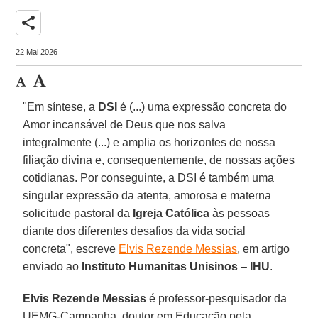
share
22 Mai 2026
"Em síntese, a
DSI
é (...) uma expressão concreta do
Amor incansável de Deus que nos salva
integralmente (...) e amplia os horizontes de nossa
filiação divina e, consequentemente, de nossas ações
cotidianas. Por conseguinte, a DSI é também uma
singular expressão da atenta, amorosa e materna
solicitude pastoral da
Igreja Católica
às pessoas
diante dos diferentes desafios da vida social
concreta", escreve
Elvis Rezende Messias
, em artigo
enviado ao
Instituto Humanitas Unisinos
–
IHU
.
Elvis Rezende Messias
é professor-pesquisador da
UEMG-Campanha, doutor em Educação pela