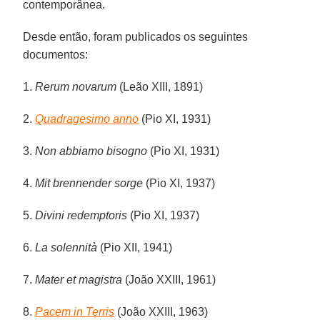
contemporânea.
Desde então, foram publicados os seguintes
documentos:
1.
Rerum novarum
(Leão XIII, 1891)
2.
Quadragesimo anno
(Pio XI, 1931)
3.
Non abbiamo bisogno
(Pio XI, 1931)
4.
Mit brennender sorge
(Pio XI, 1937)
5.
Divini redemptoris
(Pio XI, 1937)
6.
La solennità
(Pio XII, 1941)
7.
Mater et magistra
(João XXIII, 1961)
8.
Pacem in Terris
(João XXIII, 1963)