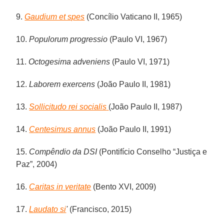
9.
Gaudium et spes
(Concílio Vaticano II, 1965)
10.
Populorum progressio
(Paulo VI, 1967)
11.
Octogesima adveniens
(Paulo VI, 1971)
12.
Laborem exercens
(João Paulo II, 1981)
13.
Sollicitudo rei socialis
(João Paulo II, 1987)
14.
Centesimus annus
(João Paulo II, 1991)
15.
Compêndio da DSI
(Pontifício Conselho “Justiça e
Paz”, 2004)
16.
Caritas in veritate
(Bento XVI, 2009)
17.
Laudato si
'
(Francisco, 2015)