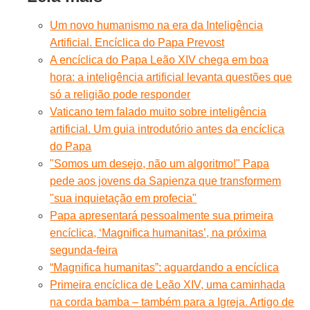
Um novo humanismo na era da Inteligência
Artificial. Encíclica do Papa Prevost
A encíclica do Papa Leão XIV chega em boa
hora: a inteligência artificial levanta questões que
só a religião pode responder
Vaticano tem falado muito sobre inteligência
artificial. Um guia introdutório antes da encíclica
do Papa
"Somos um desejo, não um algoritmo!" Papa
pede aos jovens da Sapienza que transformem
"sua inquietação em profecia"
Papa apresentará pessoalmente sua primeira
encíclica, ‘Magnifica humanitas’, na próxima
segunda-feira
“Magnifica humanitas”: aguardando a encíclica
Primeira encíclica de Leão XIV, uma caminhada
na corda bamba – também para a Igreja. Artigo de