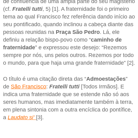
de confluência de uma ampla parte do seu magistério
(cf.
Fratelli tutti
, 5) [1]. A fraternidade foi o primeiro
tema ao qual Francisco fez referência dando início ao
seu pontificado, quando inclinou a cabeça diante das
pessoas reunidas na
Praça São Pedro
. Lá, ele
definiu a relação bispo-povo como “
caminho de
fraternidade
” e expressou este desejo: “Rezemos
sempre por nós, uns pelos outros. Rezemos por todo
o mundo, para que haja uma grande fraternidade” [2].
O título é uma citação direta das “
Admoestações
”
de
São Francisco
:
Fratelli tutti
[Todos Irmãos]. E
indica uma fraternidade que se estende não só aos
seres humanos, mas imediatamente também à terra,
em plena sintonia com a outra encíclica do pontífice,
a
Laudato si’
[3].