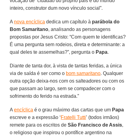
vocação de “cidadão do próprio país e do mundo
inteiro, construtor dum novo vínculo social”.
A
nova encíclica
dedica um capítulo à
parábola do
Bom Samaritano
, analisando as personagens
propostas por Jesus Cristo: “Com quem te identificas?
É uma pergunta sem rodeios, direta e determinante: a
qual deles te assemelhas?”, pergunta o
Papa
.
Diante de tanta dor, à vista de tantas feridas, a única
via de saída é ser como o
bom samaritano
. Qualquer
outra opção deixa-nos com os salteadores ou com os
que passam ao largo, sem se compadecer com o
sofrimento do ferido na estrada.”
A
encíclica
é o grau máximo das cartas que um
Papa
escreve e a expressão ‘
Fratelli Tutti
’ (todos irmãos)
remete para os escritos de
São Francisco de Assis
,
o religioso que inspirou o pontífice argentino na