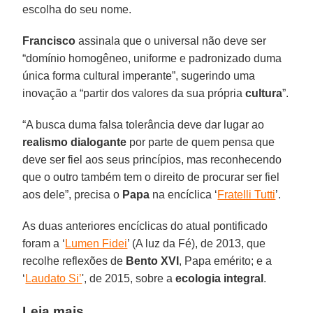
escolha do seu nome.
Francisco
assinala que o universal não deve ser
“domínio homogêneo, uniforme e padronizado duma
única forma cultural imperante”, sugerindo uma
inovação a “partir dos valores da sua própria
cultura
”.
“A busca duma falsa tolerância deve dar lugar ao
realismo dialogante
por parte de quem pensa que
deve ser fiel aos seus princípios, mas reconhecendo
que o outro também tem o direito de procurar ser fiel
aos dele”, precisa o
Papa
na encíclica ‘
Fratelli Tutti
’.
As duas anteriores encíclicas do atual pontificado
foram a ‘
Lumen Fidei
’ (A luz da Fé), de 2013, que
recolhe reflexões de
Bento XVI
, Papa emérito; e a
‘
Laudato Si’
', de 2015, sobre a
ecologia integral
.
Leia mais