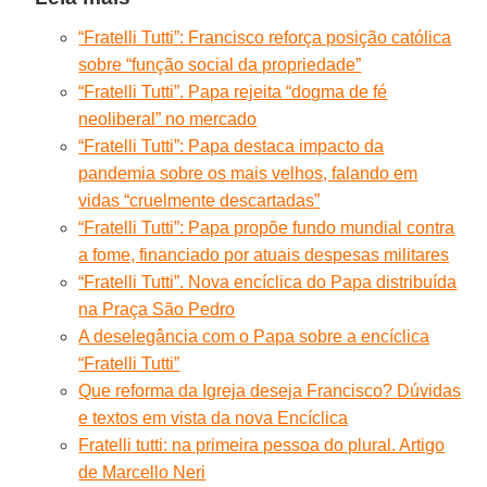
“Fratelli Tutti”: Francisco reforça posição católica
sobre “função social da propriedade”
“Fratelli Tutti”. Papa rejeita “dogma de fé
neoliberal” no mercado
“Fratelli Tutti”: Papa destaca impacto da
pandemia sobre os mais velhos, falando em
vidas “cruelmente descartadas”
“Fratelli Tutti”: Papa propõe fundo mundial contra
a fome, financiado por atuais despesas militares
“Fratelli Tutti”. Nova encíclica do Papa distribuída
na Praça São Pedro
A deselegância com o Papa sobre a encíclica
“Fratelli Tutti”
Que reforma da Igreja deseja Francisco? Dúvidas
e textos em vista da nova Encíclica
Fratelli tutti: na primeira pessoa do plural. Artigo
de Marcello Neri