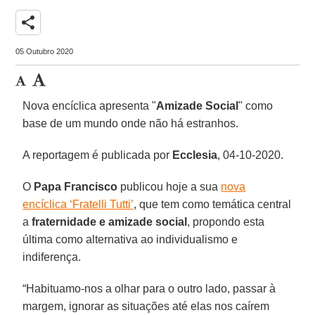
share
05 Outubro 2020
Nova encíclica apresenta "
Amizade Social
" como
base de um mundo onde não há estranhos.
A reportagem é publicada por
Ecclesia
, 04-10-2020.
O
Papa Francisco
publicou hoje a sua
nova
encíclica ‘Fratelli Tutti’
, que tem como temática central
a
fraternidade e amizade social
, propondo esta
última como alternativa ao individualismo e
indiferença.
“Habituamo-nos a olhar para o outro lado, passar à
margem, ignorar as situações até elas nos caírem