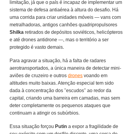
limitação, já que o país é incapaz de implementar um
sistema de defesa antiaérea à altura do desafio. Há
uma corrida para criar unidades móveis — vans com
metralhadoras, antigos canhões quadripropulsores
Shilka
retirados de depósitos soviéticos, helicópteros
e até drones antidrone —, mas o território a ser
protegido é vasto demais.
Para agravar a situação, há a falta de radares
aerotransportados, a única maneira de detectar mini-
aviões de cruzeiro e outros
drones
voando em
altitudes muito baixas. Atenção especial tem sido
dada à concentração dos "escudos" ao redor da
capital, criando uma barreira em camadas, mas sem
deter completamente os pequenos ataques que
continuam a atingir os subúrbios.
Essa situação forçou
Putin
a expor a fragilidade de
seu exército com um desfile discreto, uma cerca de