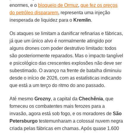
enormes, e o
bloqueio de Ormuz
,
que fez os preços
do petróleo dispararem
, representa uma injeção
inesperada de liquidez para o
Kremlin
.
Os ataques se limitam a danificar refinarias e fábricas,
já que um único alvo é normalmente atingido por
alguns drones com poder destrutivo limitado: todos
são posteriormente reparados. Mas o impacto tangível
e psicológico das crescentes explosões não deve ser
subestimado. O avanço na frente de batalha diminuiu
desde o início de 2026, com as estatísticas indicando
que está a um terço do ritmo do ano passado.
Até mesmo
Grozny
, a capital da
Chechênia
, que
forneceu os combatentes mais ferozes para a
invasão, agora está sob fogo, e os moradores de
São
Petersburgo
testemunharam a colossal nuvem negra
criada pelas fábricas em chamas. Após quase 1.600