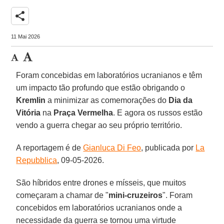
share
11 Mai 2026
Foram concebidas em laboratórios ucranianos e têm
um impacto tão profundo que estão obrigando o
Kremlin
a minimizar as comemorações do
Dia da
Vitória
na
Praça Vermelha
. E agora os russos estão
vendo a guerra chegar ao seu próprio território.
A reportagem é de
Gianluca Di Feo
, publicada por
La
Repubblica
, 09-05-2026.
São híbridos entre drones e mísseis, que muitos
começaram a chamar de "
mini-cruzeiros
". Foram
concebidos em laboratórios ucranianos onde a
necessidade da guerra se tornou uma virtude