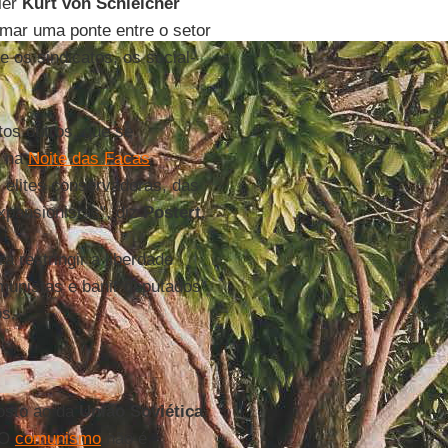
ler
Kurt von Schleicher
mar uma ponte entre o setor
 e os sindicatos, os social-
os outros, que se
s na
Noite das Facas
 elites conservadoras, das
xpansionistas", diz
Postert
.
 restringir a liberdade
omunistas e banir deputados
os.
sto ao da
União Soviética
,
"O
comunismo
não é