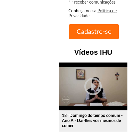
receber comunicações.
Conheça nossa
Política de
Privacidade
.
Vídeos IHU
play_circle_outline
18º Domingo do tempo comum -
Ano A - Dai-lhes vós mesmos de
comer