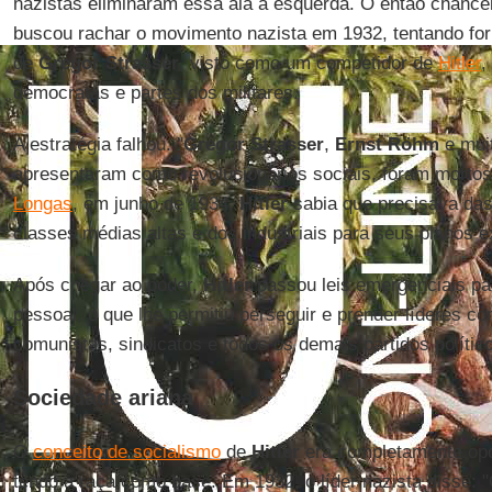
nazistas eliminaram essa ala à esquerda. O então chance
buscou rachar o movimento nazista em 1932, tentando for
de
Gregor Strasser
, visto como um competidor de
Hitler
,
democratas e partes dos militares.
A estratégia falhou. "
Gregor Strasser
,
Ernst Röhm
e muit
apresentaram como revolucionários sociais, foram morto
Longas
, em junho de 1934.
Hitler
sabia que precisava das
classes médias altas e dos industriais para seus planos e
Após chegar ao poder,
Hitler
passou leis emergenciais para
pessoal, o que lhe permitiu perseguir e prender líderes c
comunistas, sindicatos e todos os demais partidos polític
Sociedade ariana
O
conceito de socialismo
de
Hitler
era completamente opo
tendo a raça como base. Em 1932, o líder nazista disse: 