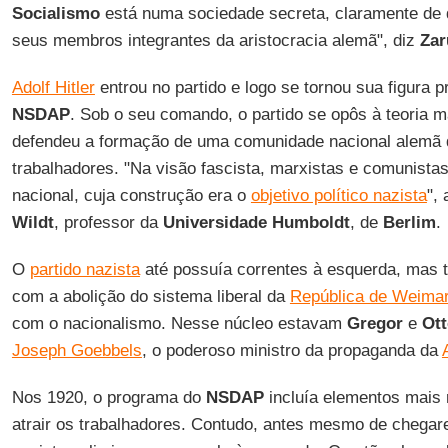
Socialismo
está numa sociedade secreta, claramente de di
seus membros integrantes da aristocracia alemã", diz
Zar
Adolf Hitler
entrou no partido e logo se tornou sua figura p
NSDAP
. Sob o seu comando, o partido se opôs à teoria m
defendeu a formação de uma comunidade nacional alemã 
trabalhadores. "Na visão fascista, marxistas e comunista
nacional, cuja construção era o
objetivo político nazista
",
Wildt
, professor da
Universidade Humboldt
, de
Berlim
.
O
partido nazista
até possuía correntes à esquerda, mas 
com a abolição do sistema liberal da
República de Weima
com o nacionalismo. Nesse núcleo estavam
Gregor
e
Ott
Joseph Goebbels
, o poderoso ministro da propaganda da
Nos 1920, o programa do
NSDAP
incluía elementos mais 
atrair os trabalhadores. Contudo, antes mesmo de chegar