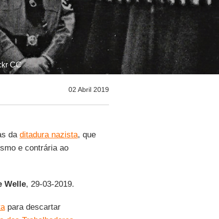
ickr CC
02 Abril 2019
cas da
ditadura nazista
, que
ismo e contrária ao
e Welle
, 29-03-2019.
ta
para descartar