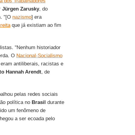
ta dos Trabalhadores
r
Jürgen Zarusky
, do
m
. "[O
nazismo
] era
reita
que já existiam ao fim
istas. "Nenhum historiador
rda. O
Nacional-Socialismo
ram antiliberais, racistas e
uto Hannah Arendt
, de
alhou pelas redes sociais
ão política no
Brasil
durante
sido um fenômeno de
chegou a ser ecoada pelo