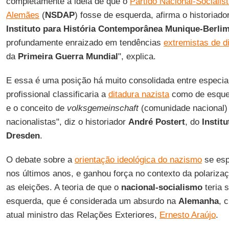
completamente a ideia de que o
Partido Nacional-Socialis
Alemães
(
NSDAP
) fosse de esquerda, afirma o historiado
Instituto para História Contemporânea Munique-Berli
profundamente enraizado em tendências
extremistas de di
da
Primeira Guerra Mundial
", explica.
E essa é uma posição há muito consolidada entre especial
profissional classificaria a
ditadura nazista
como de esque
e o conceito de
volksgemeinschaft
(comunidade nacional) e
nacionalistas", diz o historiador
André Postert
, do
Instit
Dresden
.
O debate sobre a
orientação ideológica do nazismo
se esp
nos últimos anos, e ganhou força no contexto da polarizaç
as eleições. A teoria de que o
nacional-socialismo
teria 
esquerda, que é considerada um absurdo na
Alemanha
, 
atual ministro das Relações Exteriores,
Ernesto Araújo
.