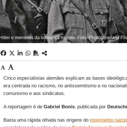
Hitler e membros da liderança nazista. Foto: Photolibrarian / Fl
Cinco especialistas alemães explicam as bases ideológi
era centrada no racismo, no antissemitismo e no nacional
comunismo e aos sindicatos.
A reportagem é de
Gabriel Bonis
, publicada por
Deutsch
Basta uma rápida olhada nas origens do
movimento nazis