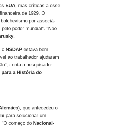
nos
EUA
, mas críticas a esse
inanceira de 1929. O
bolchevismo por associá-
s pelo poder mundial". "Não
arusky
.
, o
NSDAP
estava bem
gável ao trabalhador ajudaram
ão", conta o pesquisador
ara a História do
 Alemães
), que antecedeu o
le
para solucionar um
a. "O começo do
Nacional-