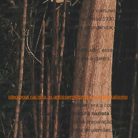
Uma das tentativas de consolidação da comunidade nacion
pequenas casas e apartamentos nos anos 1930. "Quem qu
que provar nunca ter sido membro de organizações de es
judia", explica
Zarusky
.
Mas, na realidade, completa o historiador, esse tipo de pro
dos
nazistas
. O mais importante era a guerra, e o conflito
destruição dessas casas.
Racismo era central
A
ideologia racista, o antissemitismo e o imperialismo
(a ú
exportações alemãs, segundo
Hitler
, era a conquista de t
sentimento anticapitalista. A
ditadura nazista
impôs algu
centralizar a economia e focá-la na preparação para a
Seg
não confiscou propriedade privada de alemães, não proib