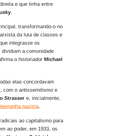
reita e que tinha entre
usky
.
rincipal, transformando-o no
arxista da luta de classes e
que integrasse os
s dividiam a comunidade
 afirma o historiador
Michael
todas elas concordavam
r
, com o antissemitismo e
o Strasser
e, inicialmente,
Alemanha nazista
.
radicais ao capitalismo para
em ao poder, em 1933, os