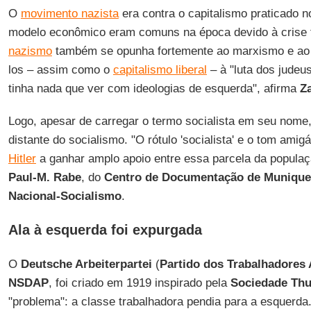
O
movimento nazista
era contra o capitalismo praticado 
modelo econômico eram comuns na época devido à crise f
nazismo
também se opunha fortemente ao marxismo e ao 
los – assim como o
capitalismo liberal
– à "luta dos judeu
tinha nada que ver com ideologias de esquerda", afirma
Z
Logo, apesar de carregar o termo socialista em seu nome
distante do socialismo. "O rótulo 'socialista' e o tom ami
Hitler
a ganhar amplo apoio entre essa parcela da populaç
Paul-M. Rabe
, do
Centro de Documentação de Munique p
Nacional-Socialismo
.
Ala à esquerda foi expurgada
O
Deutsche Arbeiterpartei
(
Partido dos Trabalhadores
NSDAP
, foi criado em 1919 inspirado pela
Sociedade Thu
"problema": a classe trabalhadora pendia para a esquerd