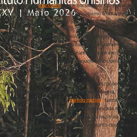
socialismo
. O
marxismo
não é socialismo. Os marxistas
confundiram seu significado. O socialismo é uma antiga in
[…] Para nós, Estado e raça são um."
A
volksgemeinschaft
seria, assim, algo exclusivo da etni
estava presente também na tentativa de implementar um E
usado como ferramenta para garantir apoio entre os traba
imigrantes, judeus, opositores e aqueles considerados "se
homossexuais.
Antes mesmo de 1933 foram criadas organizações de ma
Trabalhadores Alemães
e a
Força pela Alegria
, para gar
trabalhadores. Entrar para o
partido nazista
também abria 
regime não tenha tocado na propriedade privada e a situa
não tenha mudado fundamentalmente, os nazistas integra
trabalhadores em sua utopia social, enquanto destruíam a
da esquerda política", diz
Postert
.