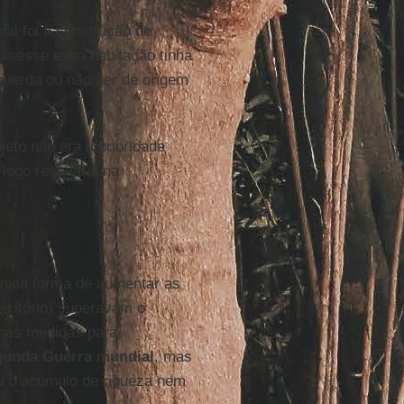
al foi a construção de
isesse essa habitação tinha
querda ou não ser de origem
jeto não era a prioridade
 logo resultaria na
nica forma de aumentar as
erritório) superavam o
mas medidas para
unda Guerra mundial
, mas
iu o acúmulo de riqueza nem