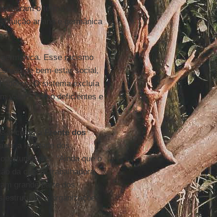
 roubaram o termo e
stituição ariana e germânica
a germânica. Esse racismo
stado de bem-estar social,
lhadores. O sistema excluía
m valor", como deficientes e
ssa, como a
Frente dos
antir a lealdade dos
oportunidades. "Ainda que o
ção da classe trabalhadora
ram grande parte dos
s estruturas e organizações