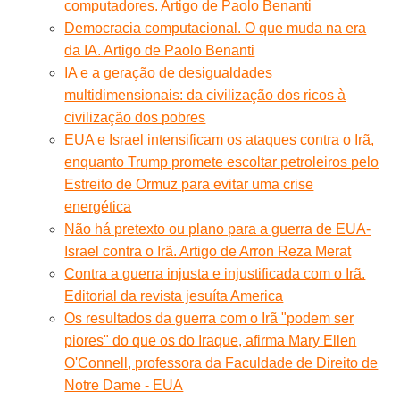
computadores. Artigo de Paolo Benanti
Democracia computacional. O que muda na era
da IA. Artigo de Paolo Benanti
IA e a geração de desigualdades
multidimensionais: da civilização dos ricos à
civilização dos pobres
EUA e Israel intensificam os ataques contra o Irã,
enquanto Trump promete escoltar petroleiros pelo
Estreito de Ormuz para evitar uma crise
energética
Não há pretexto ou plano para a guerra de EUA-
Israel contra o Irã. Artigo de Arron Reza Merat
Contra a guerra injusta e injustificada com o Irã.
Editorial da revista jesuíta America
Os resultados da guerra com o Irã "podem ser
piores" do que os do Iraque, afirma Mary Ellen
O'Connell, professora da Faculdade de Direito de
Notre Dame - EUA