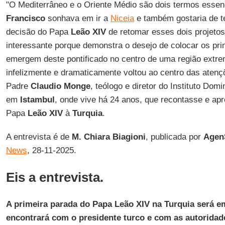
"O Mediterrâneo e o Oriente Médio são dois termos esse
Francisco
sonhava em ir a
Niceia
e também gostaria de te
decisão do Papa
Leão
XIV
de retomar esses dois projetos
interessante porque demonstra o desejo de colocar os pri
emergem deste pontificado no centro de uma região ext
infelizmente e dramaticamente voltou ao centro das atenç
Padre
Claudio
Monge
, teólogo e diretor do Instituto Dom
em
Istambul
, onde vive há 24 anos, que recontasse e ap
Papa
Leão XIV
à
Turquia
.
A entrevista é de
M. Chiara Biagioni
, publicada por
Agen
News
, 28-11-2025.
Eis a entrevista.
A primeira parada do Papa Leão XIV na Turquia será e
encontrará com o presidente turco e com as autoridades