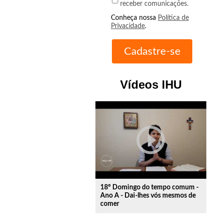
receber comunicações.
Conheça nossa
Política de
Privacidade
.
Vídeos IHU
play_circle_outline
18º Domingo do tempo comum -
Ano A - Dai-lhes vós mesmos de
comer