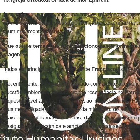
Isso indica que ele se preocupa com os relacionamentos c
com a história delas, prestando atenção a cada uma, na 
é um movimento de cristãos.
Que outros temas que você mencionou anteriormente ir
viagem?
Todos os principais temas sociais de
Francisco
estarão p
Recentemente, fiquei impressionado com a forte interve
questão ambiental, que terá grande ressonância no
Patri
inquestionável atuação nessa área ao longo dos anos. H
igualmente ligada à ambiental — da migração, do acolhim
mais pobres, dos marginalizados, daqueles que pagam o p
desigualdade econômica e ambiental, e as consequências d
guerras em curso. Esses são temas que o Papa Leão XIV