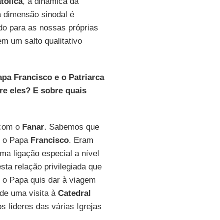
tólica
, a dinâmica da
a dimensão sinodal é
o para as nossas próprias
m um salto qualitativo
a Francisco e o Patriarca
e eles? E sobre quais
 com o
Fanar
. Sabemos que
m o Papa
Francisco
. Eram
a ligação especial a nível
ta relação privilegiada que
, o Papa quis dar à viagem
de uma visita à
Catedral
 líderes das várias Igrejas