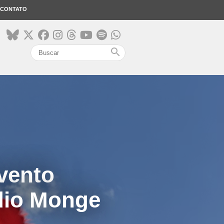
CONTATO
search
vento
udio Monge