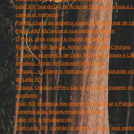
Leão XIV fala do Dia de Ação de Graças, Turquia e L
contra as mulheres
Pontos-chave da primeira viagem internacional de L
Papa Leão XIV anuncia sua primeira viagem
O Papa, uma viagem e muitas incertezas
Papa Leão em Beirute. Artigo de Riccardo Cristiano
A viagem ecumênica de Leão XIV entre Turquia e Lí
ortodoxo. Artigo de Giovanni Maria Vian
Turquia... e Líbano: o Vaticano já está preparando a 
de Leão XIV
Turquia, Ucrânia e Peru são as primeiras viagens d
afastando
Leão XIV expressa seu desejo de encontrar o Patria
comemoração do aniversário de Niceia
Leão XIV, o desaparecido
Com Leão XIV, o verão foi ameno… mas o que podem