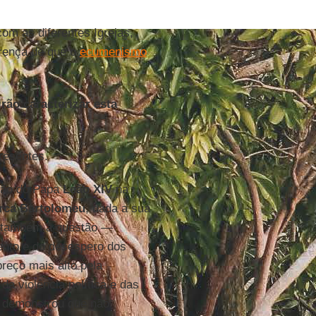
om as diferentes Igrejas,
crença de que o
ecumenismo
ão caracterizar esta
resentes.
nção do Papa
Leão XIV
na
arca Bartolomeu
, dada a sua
á também a questão —
ento e do desespero dos
reço mais alto pela
a violência política e das
 demonstrou que não