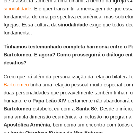
ele a associa também a uma dinâmica dentro da
Igreja Ca
sinodalidade
. Ele quer transmitir a mensagem de que ess
fundamental de uma perspectiva ecumênica, mas sobretud
Igrejas. Essa cultura da
sinodalidade
exige que todos dee
fundamental.
Tínhamos testemunhado completa harmonia entre o Pap
Bartolomeu. E agora? Como prosseguirá o diálogo entr
desafios?
Creio que irá além da personalização da relação bilateral
Bartolomeu
tinha uma relação pessoal muito especial co
duas personalidades que provavelmente também tinham um
humano, e o
Papa Leão XIV
certamente não abandonará es
Bartolomeu
estabeleceu com a
Santa Sé
. Desde o início
uma ampla dimensão ecumênica: a inclusão no programa 
Apostólica Armênia
, bem como um encontro com todos os
na
Igreja Ortodoxa Siríaca de
Mor Ephrem
.