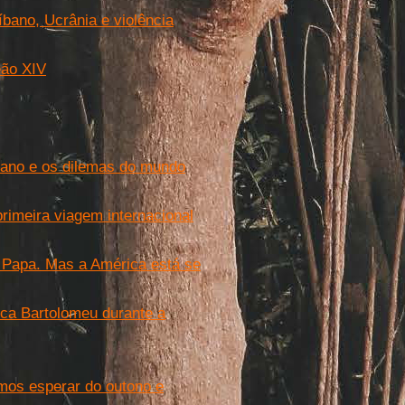
íbano, Ucrânia e violência
eão XIV
bano e os dilemas do mundo
primeira viagem internacional
o Papa. Mas a América está se
rca Bartolomeu durante a
os esperar do outono e