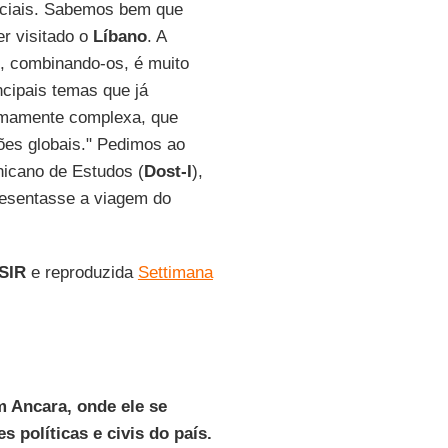
nciais. Sabemos bem que
r visitado o
Líbano
. A
, combinando-os, é muito
ncipais temas que já
remamente complexa, que
ões globais." Pedimos ao
inicano de Estudos (
Dost-I
),
resentasse a viagem do
SIR
e reproduzida
Settimana
m Ancara, onde ele se
 políticas e civis do país.