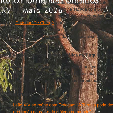
deixará de lado desde o início de seu pontificado. Tanto 
abertura na noite de sua aparição na sacada com vista pa
fez um apelo ao mundo para que abrisse os corações, ins
Padre
Christian De Chergé
, prior dos monges de
Tibhirin
em maio de 1996. São questões essenciais que o Papa e
cuidado, pois ele não é adepto do sensacionalismo, mas 
nos assuntos.
O que vocês, da comunidade católica da Turquia, esp
O que estamos esperando? O Papa fará a sua parte e de
nós, depois, trabalhá-las e vivê-las no nosso dia a dia. 
dependerá muito de nós e de como nos permitimos ser qu
Leia mais
Leão XIV se reúne com Erdogan: "A Turquia pode d
promoção da paz e do diálogo no mundo"