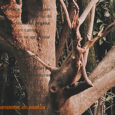
que, em seu discurso de
ra a
Praça São Pedro
, ele
pirando-se nas palavras do
e
, assassinado na
Argélia
xplorará com calma e
sim gosta de se aprofundar
eram desta viagem?
ixará mensagens. Caberá a
O impacto das suas palavras
estionados.
esempenhar um papel na