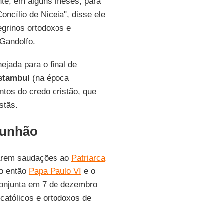
nte, em alguns meses, para
ncílio de Niceia", disse ele
regrinos ortodoxos e
Gandolfo.
ejada para o final de
stambul
(na época
ntos do credo cristão, que
stãs.
munhão
evarem saudações ao
Patriarca
 o então
Papa Paulo VI
e o
onjunta em 7 de dezembro
católicos e ortodoxos de