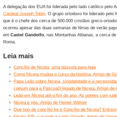
A delegação dos EUA foi liderada pelo lado católico pelo 
Cardeal Joseph Tobin
. O grupo ortodoxo foi liderado pelo 
que é o chefe dos cerca de 500.000 cristãos greco-ortod
ocorreu apesar das duas semanas de férias de verão papa
em
Castel Gandolfo
, nas Montanhas Albanas, a cerca de 
Roma.
Leia mais
Concílio de Niceia, uma bússola para hoje
Como Niceia mudou o curso da história. Artigo de G
Papa Leão sobre Niceia, sinodalidade e a necessida
comum para a Páscoa
O legado de Niceia. Artigo de 
Leão em Niceia até o fim do ano. As pontes com ju
Niceia e nós. Artigo de Heiner Wilmer
Que tipo de concílio foi o Concílio de Niceia? Entre
Niceia 325: o grande e santo Sínodo. Artigo de Vinc