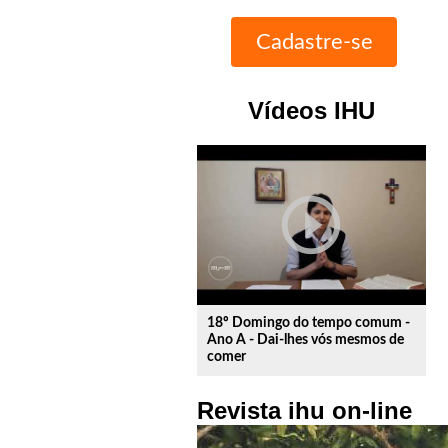
Vídeos IHU
play_circle_outline
18º Domingo do tempo comum -
Ano A - Dai-lhes vós mesmos de
comer
Revista ihu on-line