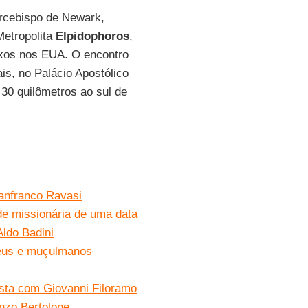
Arcebispo de Newark,
Metropolita
Elpidophoros
,
oxos nos EUA. O encontro
is, no Palácio Apostólico
30 quilômetros ao sul de
ianfranco Ravasi
de missionária de uma data
Aldo Badini
deus e muçulmanos
vista com Giovanni Filoramo
enzo Bertolone