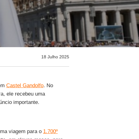
18 Julho 2025
 em
Castel Gandolfo
. No
ira, ele recebeu uma
úncio importante.
uma viagem para o
1.700º