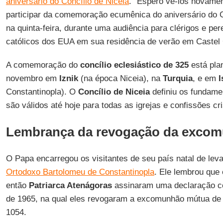
aniversário do Concílio de Niceia
. "Espero vê-los novame
participar da comemoração ecumênica do aniversário do Co
na quinta-feira, durante uma audiência para clérigos e pe
católicos dos EUA em sua residência de verão em Castel 
A comemoração do
concílio eclesiástico de 325
está plan
novembro em
Iznik
(na época Niceia), na
Turquia
, e em
I
Constantinopla). O
Concílio de Niceia
definiu os fundame
são válidos até hoje para todas as igrejas e confissões cri
Lembrança da revogação da exco
O Papa encarregou os visitantes de seu país natal de l
Ortodoxo Bartolomeu de Constantinopla
. Ele lembrou que
então
Patriarca Atenágoras
assinaram uma declaração c
de 1965, na qual eles revogaram a excomunhão mútua de 
1054.