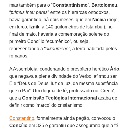
mas também para o “
Constantinismo
”.
Bartolomeu
,
“
primus inter pares
” entre os hierarcas ortodoxos,
havia garantido, há dois meses, que em
Niceia
(hoje,
em turco,
Iznik
, a 140 quilômetros de Istambul), no
final de maio, haveria a comemoração solene do
primeiro Concílio “ecumênico”, ou seja,
representando a “
oikoumene
”, a terra habitada pelos
romanos.
A Assembleia, condenando o presbítero herético
Ário
,
que negava a plena divindade do Verbo, afirmou ser
Ele “Deus de Deus, luz da luz, da mesma substância
que o Pai”. Um dogma de fé, professado no 'Credo',
que a
Comissão Teológica Internacional
acaba de
definir como 'marco' do cristianismo.
Constantino
, formalmente ainda pagão, convocou o
Concílio
em 325 e garantiu que asseguraria que a fé