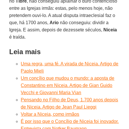
no
Tibre
, não conseguiu aplainar o duro contencioso
entre as Igrejas irmãs: estas, pelo menos hoje, não
pretendem ouvi-lo. A atual disputa intraeclesial faz o
que, há 1700 anos,
Ario
não conseguiu: dividir a
Igreja. E assim, depois de dezessete séculos,
Niceia
é traída.
Leia mais
Uma regra, uma fé. A virada de Niceia. Artigo de
Paolo Mieli
Um concílio que mudou o mundo: a aposta de
Constantino em Niceia. Artigo de Gian Guido
Vecchi e Giovanni Maria Vian
Pensando no Filho de Deus, 1.700 anos depois
de Niceia. Artigo de Jean Paul Lieggi
Voltar a Niceia, como irmãos
É por isso que o Concílio de Niceia foi inovador.
Entrevista com Notker Baumann