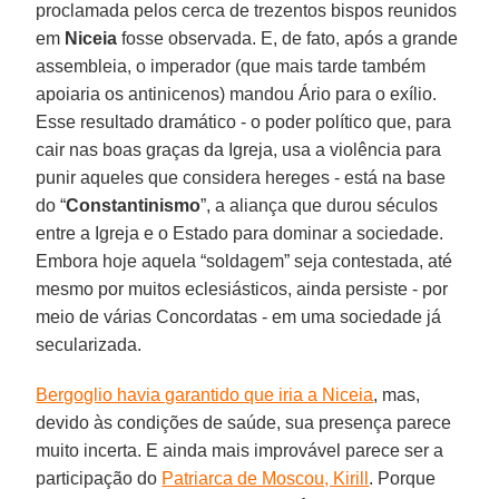
proclamada pelos cerca de trezentos bispos reunidos
em
Niceia
fosse observada. E, de fato, após a grande
assembleia, o imperador (que mais tarde também
apoiaria os antinicenos) mandou Ário para o exílio.
Esse resultado dramático - o poder político que, para
cair nas boas graças da Igreja, usa a violência para
punir aqueles que considera hereges - está na base
do “
Constantinismo
”, a aliança que durou séculos
entre a Igreja e o Estado para dominar a sociedade.
Embora hoje aquela “soldagem” seja contestada, até
mesmo por muitos eclesiásticos, ainda persiste - por
meio de várias Concordatas - em uma sociedade já
secularizada.
Bergoglio havia garantido que iria a Niceia
, mas,
devido às condições de saúde, sua presença parece
muito incerta. E ainda mais improvável parece ser a
participação do
Patriarca de Moscou, Kirill
. Porque