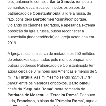
ele, juntamente com seu
Santo Sínodo
, rompeu a
comunhão eucarística com todos os bispos do
patriarcado de
Constantinopla
: a Igreja russa, de
fato, considera
Bartolomeu
“cismático” porque,
violando os cânones sagrados, e apesar da extrema
oposição da Igreja russa, ousou reconhecer a
autocefalia (independência) da Igreja ucraniana em
2019.
A Igreja russa tem cerca de metade dos 250 milhões
de ortodoxos espalhados pelo mundo, enquanto o
outrora poderoso Patriarcado de Constantinopla tem
agora cerca de 3 milhões nas Américas e menos de 5
mil na
Turquia
. Assim, mesmo sendo “
primus inter
pares
” entre os hierarcas ortodoxos,
Bartolomeu
,
chefe da “
Segunda Roma
”, sofre zombaria do
Patriarca de Moscou
, a “
Terceira Roma
”. Por outro
lado,
Francisco
, o bispo da “
Primeira Roma
”, aquela