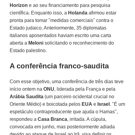
Horizon
e ao seu financiamento para pesquisa
científica. Enquanto isso, a
Holanda
afirmou estar
pronta para tomar "medidas comerciais" contra o
Estado judaico. Anteriormente, 35 diplomatas
italianos aposentados haviam escrito uma carta
aberta a
Meloni
solicitando o reconhecimento do
Estado palestino.
A conferência franco-saudita
Com esse objetivo, uma conferência de três dias teve
início ontem na
ONU
, liderada pela França e pela
Arábia Saudita
(um parceiro ocidental crucial no
Oriente Médio) e boicotada pelos
EUA
e
Israel
. "É um
espetáculo contraproducente que ajuda o Hamas",
respondeu a
Casa
Branca
, irritada. A cúpula,
convocada em junho, mas posteriormente adiada
devido ao ataque de Israel ao Irã, visa definir os