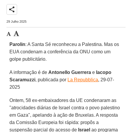
share
29 Julho 2025
Parolin
: A Santa Sé reconheceu a Palestina. Mas os
EUA condenam a conferência da ONU como um
golpe publicitário.
A informação é de
Antonello Guerrera
e
Iacopo
Scaramuzzi
, publicada por
La Repubblica
, 29-07-
2025
Ontem, 58 ex-embaixadores da UE condenaram as
"atrocidades diárias de Israel contra o povo palestino
em Gaza", apelando à ação de Bruxelas. A resposta
da Comissão Europeia foi rápida: propôs a
suspensão parcial do acesso de
Israel
ao programa