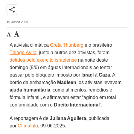
share
10 Junho 2025
A ativista climática
Greta Thunberg
e o brasileiro
Thiago Ávila
, junto a outros dez ativistas, foram
detidos pelo exército israelense
na noite deste
domingo (8/6) em águas internacionais ao tentar
passar pelo bloqueio imposto por
Israel
à
Gaza
. A
bordo da embarcação
Madleen
, os ativistas levavam
ajuda humanitária
, como alimentos, remédios e
fórmula infantil, e afirmavam estar “agindo em total
conformidade com o
Direito Internacional
”.
A reportagem é de
Juliana Aguilera
, publicada
por
ClimaInfo
, 09-06-2025.