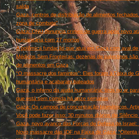
saída
Gaza, centros de distribuição de alimentos fechados
zona de combate"
Gaza: ONU denuncia crimes de guerra após novo ata
humanitária com 27 mortos
A polêmica fundação que atua em Gaza com aval de 
Médicos Sem Fronteiras: dezenas de palestinos são
de alimentos em Gaza
“O massacre dos famintos”: Eles foram à Faixa de G
humanitária e acabaram baleados
Gaza, o inferno da ajuda humanitária: tiros no ar pa
que está sem comida há onze semanas
Gaza: Os campos de concentração biométricos. Arti
Você pode fazer isso: 30 minutos diários de Silêncio
Gaza, novo avanço das Forças de Defesa de Israel: 8
Novo massacre das IDF na Faixa de Gaza: “Oitenta 