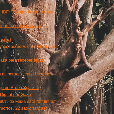
. IDF: "Fiquem longe, é uma
que a centro de ajuda
Israel
 massacrados em distribuição
aza para receber ajuda
ra dispersar o caos humano
go de Bruno Sgarzini
 Digital por Gaza
0% da Faixa está “off limits”
mortos, 22 são crianças”