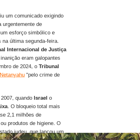
iu um comunicado exigindo
a urgentemente de
é um esforço simbólico e
 na última segunda-feira.
al Internacional de Justiça
 inanição eram galopantes
embro de 2024, o
Tribunal
 Netanyahu
"pelo crime de
 2007, quando
Israel
o
ixa
. O bloqueio total mais
se 2,1 milhões de
ou produtos de higiene. O
stado judeu, que lançou um