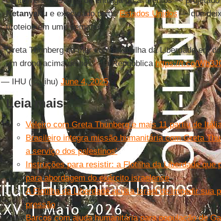
controverso sistema de entrega de alimentos — projetado
Netanyahu
e executado pelos
Estados Unidos
— que deix
tiroteios em uma semana.
Greta Thunberg no mar com a Flotilha da Liberdade em di
um drone acima de nós" - la Repubblica
https://t.co/Wb
— IHU (@_ihu)
June 4, 2025
Leia mais
Veleiro com Greta Thunberg e mais 11 partiu de Itál
Brasileiro integra missão humanitária com Greta T
a serviço dos palestinos’
Instruções para resistir: a Flotilha da Liberdade que
para abordagem do exército israelense
A Flotilha da Liberdade acusa Israel de impedir sua 
pressão
Barcos com ajuda humanitária para população de Ga