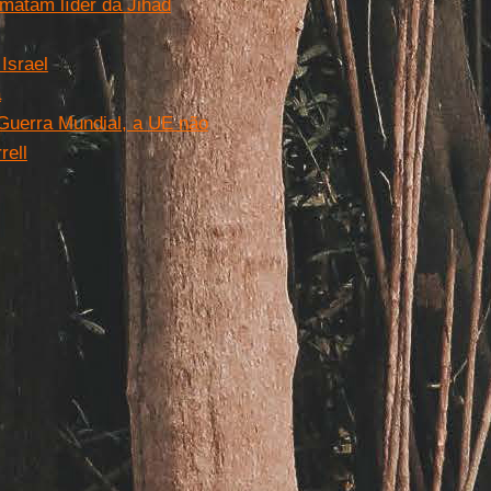
matam líder da Jihad
Israel
a
Guerra Mundial, a UE não
rell