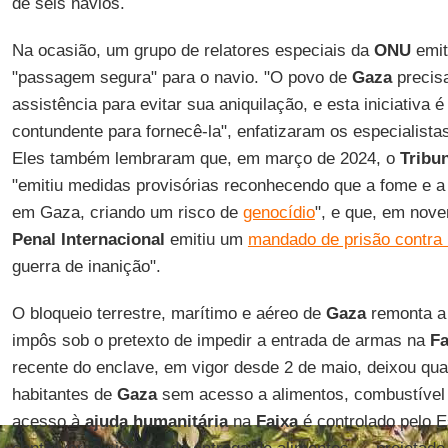
de seis navios.
Na ocasião, um grupo de relatores especiais da
ONU
emit
"passagem segura" para o navio. "O povo de
Gaza
precis
assistência para evitar sua aniquilação, e esta iniciativa 
contundente para fornecê-la", enfatizaram os especialistas
Eles também lembraram que, em março de 2024, o
Tribun
"emitiu medidas provisórias reconhecendo que a fome e a
em Gaza, criando um risco de
genocídio
", e que, em nov
Penal Internacional
emitiu um
mandado de prisão contra
guerra de inanição".
O bloqueio terrestre, marítimo e aéreo de
Gaza
remonta a
impôs sob o pretexto de impedir a entrada de armas na
Fa
recente do enclave, em vigor desde 2 de maio, deixou qua
habitantes de
Gaza
sem acesso a alimentos, combustível 
acesso à
ajuda humanitária
na
Faixa
é controlado pelo E