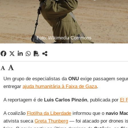
Foto: Wikimedia Commons
Um grupo de especialistas da
ONU
exige passagem segura
entregar
ajuda humanitária à Faixa de Gaza
.
A reportagem é de
Luis Carlos
Pinzón
, publicada por
El 
A coalizão
Flotilha da Liberdade
informou que o
navio Ma
ativista sueca
Greta Thunberg
— foi atacado por drones is