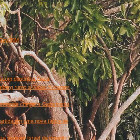
 pelo governo de
Benjamin
ou cerca de 100 mortos em
reção a Gaza, o alarme: "Há
3JGvv0KM
ia com destino a Gaza
hunberg rumo a Gaza: ‘Estamos
 pretende chegar a Gaza treina
partida em uma nova tática de
za acusam Israel de impedir