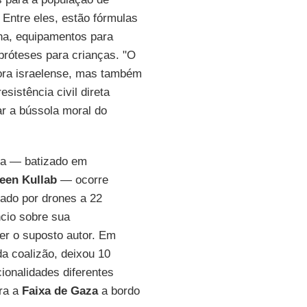
Entre eles, estão fórmulas
nina, equipamentos para
próteses para crianças. "O
ora israelense, mas também
sistência civil direta
ar a bússola moral do
ica — batizado em
een Kullab
— ocorre
cado por drones a 22
cio sobre sua
ser o suposto autor. Em
da coalizão, deixou 10
ionalidades diferentes
ara a
Faixa de Gaza
a bordo