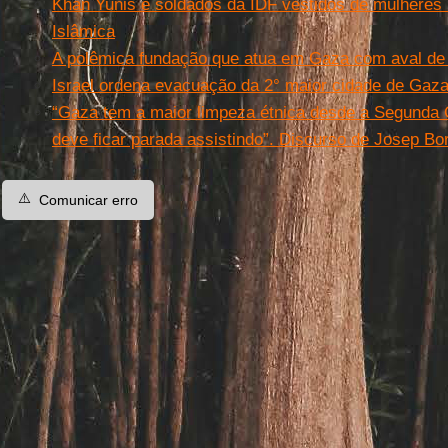
Khan Yunis e soldados da IDF vestidos de mulheres 
Islâmica
A polêmica fundação que atua em Gaza com aval de 
Israel ordena evacuação da 2° maior cidade de Gaz
“Gaza tem a maior limpeza étnica desde a Segunda 
deve ficar parada assistindo”. Discurso de Josep Bor
⚠️
Comunicar erro