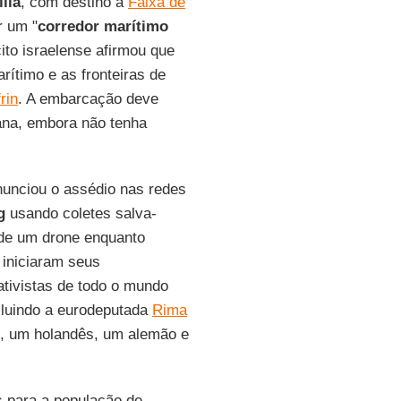
ília
, com destino à
Faixa de
r um "
corredor marítimo
ito israelense afirmou que
rítimo e as fronteiras de
rin
. A embarcação deve
mana, embora não tenha
enunciou o assédio nas redes
g
usando coletes salva-
 de um drone enquanto
 iniciaram seus
ativistas de todo o mundo
cluindo a eurodeputada
Rima
o, um holandês, um alemão e
s para a população de