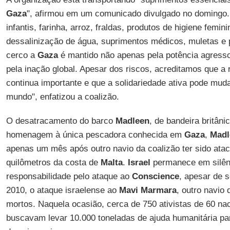
Gaza
", afirmou em um comunicado divulgado no domingo. 
infantis, farinha, arroz, fraldas, produtos de higiene femi
dessalinização de água, suprimentos médicos, muletas e 
cerco a
Gaza
é mantido não apenas pela potência agress
pela inação global. Apesar dos riscos, acreditamos que a re
continua importante e que a solidariedade ativa pode mud
mundo", enfatizou a coalizão.
O desatracamento do barco
Madleen
, de bandeira britân
homenagem à única pescadora conhecida em
Gaza
,
Madl
apenas um mês após outro navio da coalizão ter sido ata
quilômetros da costa de
Malta
.
Israel
permanece em silên
responsabilidade pelo ataque ao
Conscience
, apesar de 
2010, o ataque israelense ao
Mavi Marmara
, outro navio 
mortos. Naquela ocasião, cerca de 750 ativistas de 60 nac
buscavam levar 10.000 toneladas de ajuda humanitária p