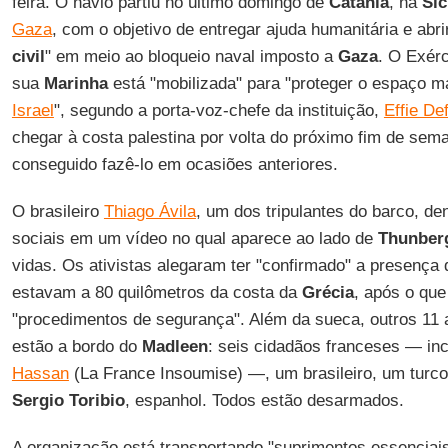
feira. O navio partiu no último domingo de
Catânia
, na
Sic
Gaza
, com o objetivo de entregar ajuda humanitária e abri
civil
" em meio ao bloqueio naval imposto a
Gaza
. O Exérc
sua
Marinha
está "mobilizada" para "proteger o espaço ma
Israel
", segundo a porta-voz-chefe da instituição,
Effie Def
chegar à costa palestina por volta do próximo fim de se
conseguido fazê-lo em ocasiões anteriores.
O brasileiro
Thiago Ávila
, um dos tripulantes do barco, d
sociais em um vídeo no qual aparece ao lado de
Thunber
vidas. Os ativistas alegaram ter "confirmado" a presença
estavam a 80 quilômetros da costa da
Grécia
, após o que
"procedimentos de segurança". Além da sueca, outros 11 
estão a bordo do
Madleen
: seis cidadãos franceses — in
Hassan
(La France Insoumise) —, um brasileiro, um turc
Sergio Toribio
, espanhol. Todos estão desarmados.
A organização está transportando "suprimentos essenciai