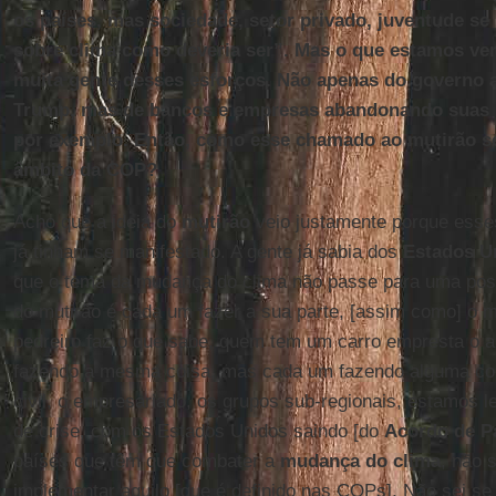
os países, mas sociedade, setor privado, juventude se
sobre clima como deveria ser”. Mas o que estamos v
muita gente desses esforços. Não apenas do governo
Trump, mas de bancos e empresas abandonando suas 
por exemplo. Então, como esse chamado ao mutirão se
âmbito da COP?
Acho que a ideia do
mutirão
veio justamente porque ess
já tinham se manifestado. A gente já sabia dos
Estados U
que o tema da mudança do clima não passe para uma posi
do mutirão é cada um fazer a sua parte, [assim como] o m
pedreiro faz o que sabe, quem tem um carro empresta o 
fazendo a mesma coisa, mas cada um fazendo alguma co
civil, o empresariado, os grupos sub-regionais, estamos
de crise, com os Estados Unidos saindo [do
Acordo de P
países que têm que combater a
mudança do clima
, não 
implementar aquilo [que é definido nas COPs]. Não sei se