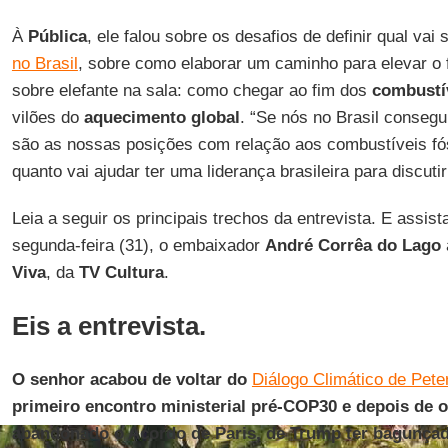
À
Pública
, ele falou sobre os desafios de definir qual vai
no Brasil
, sobre como elaborar um caminho para elevar o 
sobre elefante na sala: como chegar ao fim dos
combustív
vilões do
aquecimento global
. “Se nós no Brasil consegu
são as nossas posições com relação aos combustíveis fó
quanto vai ajudar ter uma liderança brasileira para discuti
Leia a seguir os principais trechos da entrevista. E assist
segunda-feira (31), o embaixador
André Corrêa do Lago
Viva
, da
TV Cultura
.
Eis a entrevista.
O senhor acabou de voltar do
Diálogo Climático de Pete
primeiro encontro ministerial pré-COP30 e depois de 
abandonado o Acordo de Paris, de Trump ter bagunçad