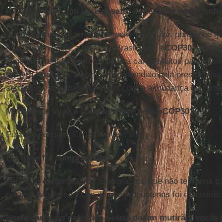
A COP30 vem com esse desafio de retomar essa confia
Vem. Obviamente eu sou suspeito para falar, porque eu go
[mensagem sobre a visão do Brasil para a
COP30
, enviad
senti uma reação muito positiva à carta. Muitos países e
palavra “
mutirão
” [movimento defendido pela presidência
setores da sociedade se unam contra a mudança do clima]
Mutirão vai virar a palavra-chave dessa COP30?
Eu acho que sim. Eu espero que sim.
E a ideia foi compreendida?
Foi muito compreendida. É engraçado que não tem uma t
palavra. Mas o conceito do que propusemos foi entendido.
Nesta carta, ao defender a ideia de um mutirão, você