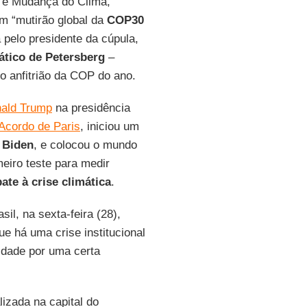
e e Mudança do Clima,
 “mutirão global da
COP30
pelo presidente da cúpula,
ático de Petersberg
–
 anfitrião da COP do ano.
ald Trump
na presidência
 Acordo de Paris
, iniciou um
 Biden
, e colocou o mundo
eiro teste para medir
te à crise climática
.
il, na sexta-feira (28),
e há uma crise institucional
idade por uma certa
izada na capital do