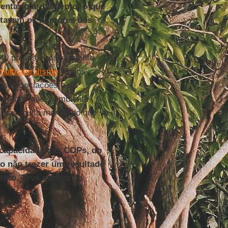
mentar o armamento, o que
estavam os humores dos
 40 países e visivelmente
multilateralismo
. Todos
s negociações e da
so. Acho que o ambiente
, mas muito menos do que se
capacidade das COPs, do
ao não trazer um resultado
ento. Teve quebra de
…