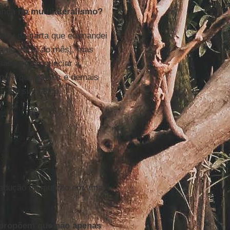
nça no multilateralismo?
stei da carta que eu mandei
a no início do mês], mas
nsaiaram pronunciar a
 para que países e demais
. Foi simpático.
radução de mutirão em uma
s propõem que não apenas