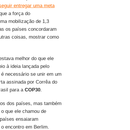
seguir entregar uma meta
que a força do
uma mobilização de 1,3
mas os países concordaram
utras coisas, mostrar como
estava melhor do que ele
o à ideia lançada pelo
l, é necessário se unir em um
arta assinada por Corrêa do
asil para a
COP30
.
rnos dos países, mas também
a o que ele chamou de
 países ensaiaram
e o encontro em Berlim.