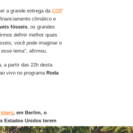
 ser a grande entrega da
COP
financiamento climático e
eis fósseis
, os grandes
irmos definir melhor quais
sseis, você pode imaginar o
r esse tema”, afirmou.
a, a partir das 22h desta
ao vivo no programa
Roda
rsberg
, em Berlim, o
os Estados Unidos terem
o a geopolítica mundial e