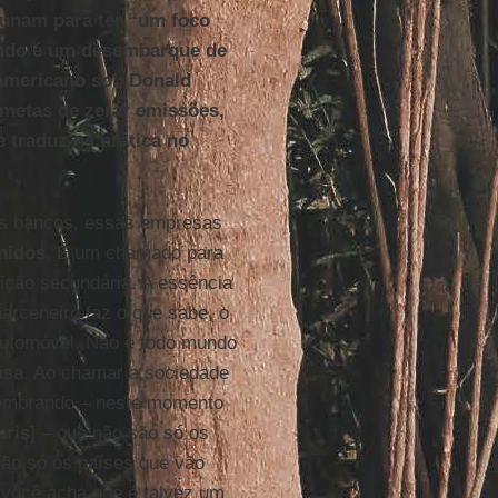
 unam para ter “um foco
endo é um desembarque de
 americano sob Donald
metas de zerar emissões,
 traduz na prática no
es bancos, essas empresas
nidos
. É um chamado para
ção secundária. A essência
arceneiro faz o que sabe, o
automóvel. Não é todo mundo
isa. Ao chamar a sociedade
 lembrando – neste momento
aris
] – que não são só os
são só os países que vão
 você acha que é talvez um