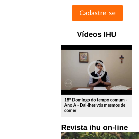
Vídeos IHU
play_circle_outline
18º Domingo do tempo comum -
Ano A - Dai-lhes vós mesmos de
comer
Revista ihu on-line