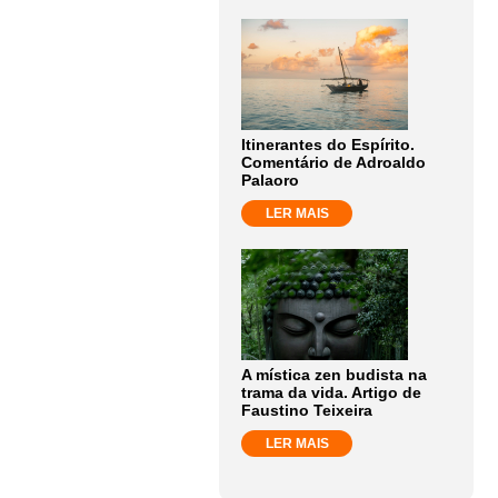
Itinerantes do Espírito.
Comentário de Adroaldo
Palaoro
LER MAIS
A mística zen budista na
trama da vida. Artigo de
Faustino Teixeira
LER MAIS