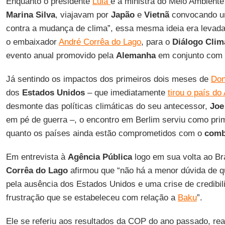
Enquanto o presidente
Lula
e a ministra do Meio Ambient
Marina Silva
, viajavam por
Japão
e
Vietnã
convocando um
contra a mudança de clima”, essa mesma ideia era levada 
o embaixador
André Corrêa do Lago
, para o
Diálogo Clim
evento anual promovido pela
Alemanha
em conjunto com o
Já sentindo os impactos dos primeiros dois meses de
Don
dos
Estados Unidos
– que imediatamente
tirou o país do
desmonte das políticas climáticas do seu antecessor,
Joe
em pé de guerra –, o encontro em Berlim serviu como prim
quanto os países ainda estão comprometidos com o
comba
Em entrevista à
Agência Pública
logo em sua volta ao Bras
Corrêa do Lago
afirmou que “não há a menor dúvida de qu
pela ausência dos Estados Unidos e uma crise de credibil
frustração que se estabeleceu com relação a
Baku
”.
Ele se referiu aos resultados da COP do ano passado, real