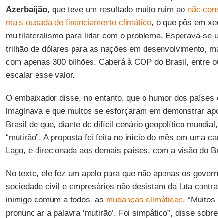
Azerbaijão
, que teve um resultado muito ruim ao
não con
mais ousada de financiamento climático
, o que pôs em xe
multilateralismo para lidar com o problema. Esperava-se 
trilhão de dólares para as nações em desenvolvimento, 
com apenas 300 bilhões. Caberá à COP do Brasil, entre o
escalar esse valor.
O embaixador disse, no entanto, que o humor dos países 
imaginava e que muitos se esforçaram em demonstrar apoi
Brasil de que, diante do difícil cenário geopolítico mundia
“mutirão”. A proposta foi feita no início do mês em uma c
Lago, e direcionada aos demais países, com a visão do Br
No texto, ele fez um apelo para que não apenas os gove
sociedade civil e empresários não desistam da luta contr
inimigo comum a todos: as
mudanças climáticas
. “Muitos
pronunciar a palavra ‘mutirão’. Foi simpático”, disse sobr