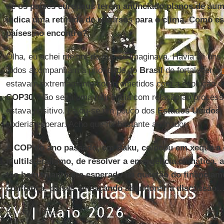
de os países europeus terem anunciado planos de au
indica uma retirada de recursos para o clima. Como 
países no encontro?
Olha, eu achei melhor do que eu imaginava. Havia ali uns
todos acompanham a prioridade do
Brasil
de fortalecer o
estavam extremamente comprometidos com a evolução da
COP30
. Não senti uma reticência com relação ao proces
estava positivo. Falou-se um pouco dos
Estados Unidos
poderia esperar. Acho que foi bastante animador.
A COP do ano passado, em Baku, colocou em xeque a 
multilateralismo, de resolver a emergência climática, 
tão bom quanto era esperado na questão do financiam
confiança, países ameaçando abandonar a discussão
É… foi ruim.