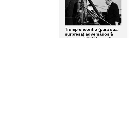
Trump encontra (para sua
surpresa) adversários à
altura no Irã: líderes tão
obstinados quanto ele.
Artigo de Andrew Roth
LER MAIS
A terrível explosão atômica
de Hiroshima contada
pelos olhos de cinco de
seus protagonistas: "Não
consigo nem descrever
completamente como era
aquela luz"