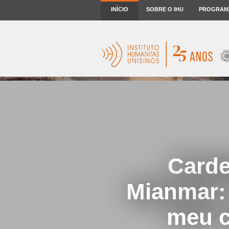
INÍCIO
SOBRE O IHU
PROGRAM
Carde
Mianmar:
meu c