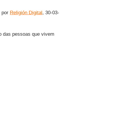
a por
Religión Digital
, 30-03-
to das pessoas que vivem
so econômico e
ebispo de
Yangon
e
essa aos meios de
emoto de magnitude 7,7 que