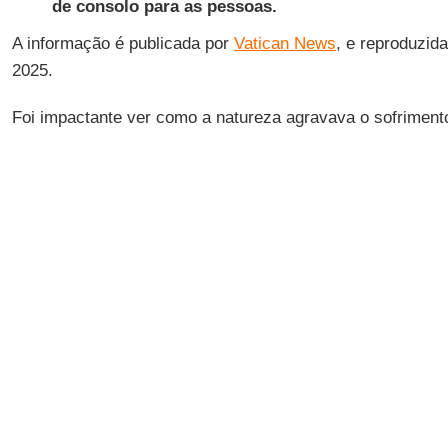
de consolo para as pessoas.
A informação é publicada por
Vatican News
, e reproduzid
2025.
Foi impactante ver como a natureza agravava o sofrimen
em áreas já afetadas por quatro anos de violência, colap
deslocamento forçado. O cardeal
Charles Maung Bo
, arc
presidente da
Conferência Episcopal de Mianmar
, expr
comunicação do Vaticano toda a dor pelo desastroso terr
atingiu a região de
Mandalay
.