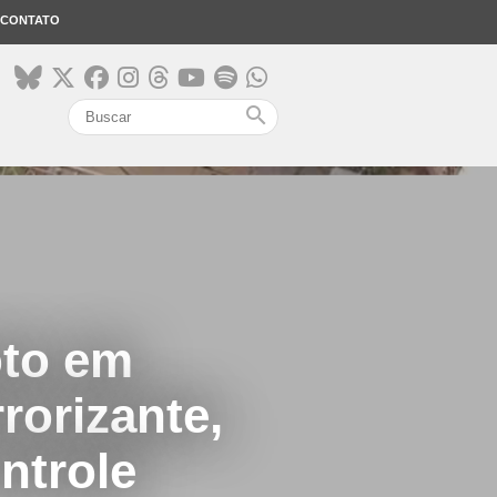
CONTATO
search
oto em
orizante,
ntrole